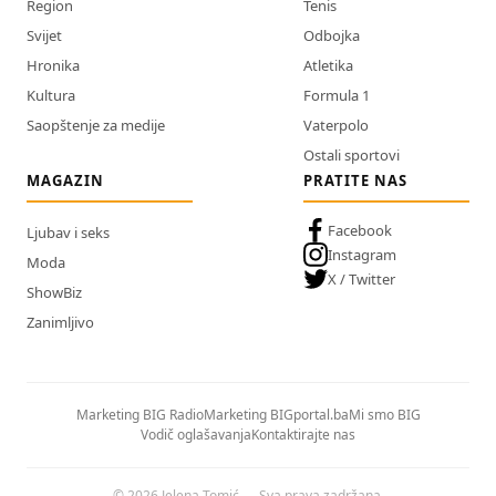
Region
Tenis
Svijet
Odbojka
Hronika
Atletika
Kultura
Formula 1
Saopštenje za medije
Vaterpolo
Ostali sportovi
MAGAZIN
PRATITE NAS
Facebook
Ljubav i seks
Instagram
Moda
X / Twitter
ShowBiz
Zanimljivo
Marketing BIG Radio
Marketing BIGportal.ba
Mi smo BIG
Vodič oglašavanja
Kontaktirajte nas
© 2026 Jelena Tomić — Sva prava zadržana.