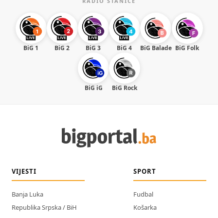
RADIO STANICE
BiG 1
BiG 2
BiG 3
BiG 4
BiG Balade
BiG Folk
BiG iG
BiG Rock
VIJESTI
SPORT
Banja Luka
Fudbal
Republika Srpska / BiH
Košarka