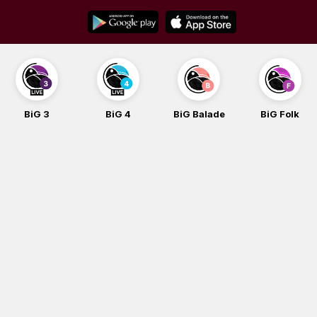
Skip
to
content
BiG 3
BiG 4
BiG Balade
BiG Folk