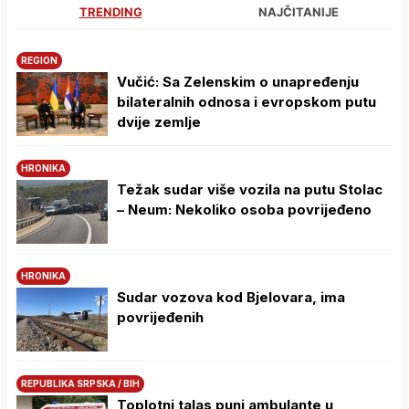
TRENDING
NAJČITANIJE
REGION
Vučić: Sa Zelenskim o unapređenju
bilateralnih odnosa i evropskom putu
dvije zemlje
HRONIKA
Težak sudar više vozila na putu Stolac
– Neum: Nekoliko osoba povrijeđeno
HRONIKA
Sudar vozova kod Bjelovara, ima
povrijeđenih
REPUBLIKA SRPSKA / BIH
Toplotni talas puni ambulante u