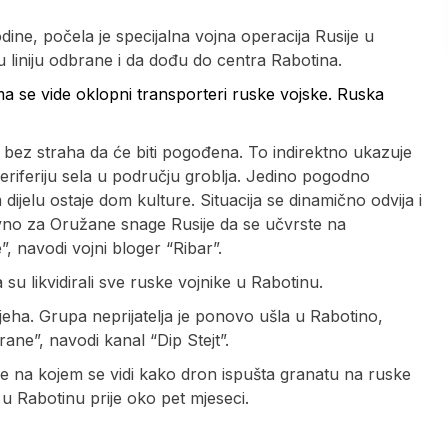
dine, počela je specijalna vojna operacija Rusije u
u liniju odbrane i da dođu do centra Rabotina.
ma se vide oklopni transporteri ruske vojske. Ruska
 bez straha da će biti pogođena. To indirektno ukazuje
riferiju sela u području groblja. Jedino pogodno
jelu ostaje dom kulture. Situacija se dinamično odvija i
avno za Oružane snage Rusije da se učvrste na
”, navodi vojni bloger “Ribar”.
su likvidirali sve ruske vojnike u Rabotinu.
pjeha. Grupa neprijatelja je ponovo ušla u Rabotino,
ane”, navodi kanal “Dip Stejt”.
gade na kojem se vidi kako dron ispušta granatu na ruske
u u Rabotinu prije oko pet mjeseci.