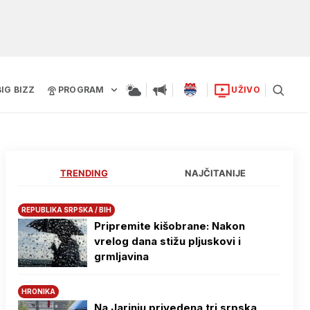
BIG BIZZ
PROGRAM
UŽIVO
TRENDING
NAJČITANIJE
REPUBLIKA SRPSKA / BIH
Pripremite kišobrane: Nakon
vrelog dana stižu pljuskovi i
grmljavina
HRONIKA
Na Јarinju privedena tri srpska