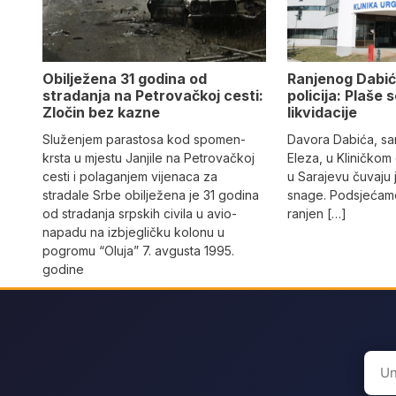
Obilježena 31 godina od
Ranjenog Dabić
stradanja na Petrovačkoj cesti:
policija: Plaše 
Zločin bez kazne
likvidacije
Služenjem parastosa kod spomen-
Davora Dabića, sa
krsta u mjestu Janjile na Petrovačkoj
Eleza, u Kliničkom
cesti i polaganjem vijenaca za
u Sarajevu čuvaju 
stradale Srbe obilježena je 31 godina
snage. Podsjećamo
od stradanja srpskih civila u avio-
ranjen […]
napadu na izbjegličku kolonu u
pogromu “Oluja” 7. avgusta 1995.
godine
Sear
for: