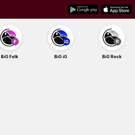
BiG Folk
BiG iG
BiG Rock