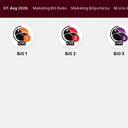
Skip
07. Aug 2026.
Marketing BIG Radio
Marketing BiGportal.ba
Mi smo 
to
content
BiG 1
BiG 2
BiG 3