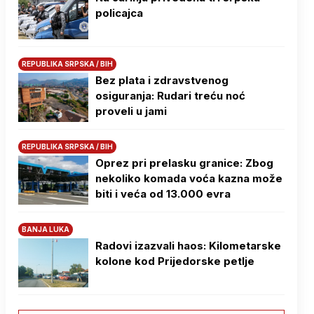
policajca
REPUBLIKA SRPSKA / BIH
Bez plata i zdravstvenog
osiguranja: Rudari treću noć
proveli u jami
REPUBLIKA SRPSKA / BIH
Oprez pri prelasku granice: Zbog
nekoliko komada voća kazna može
biti i veća od 13.000 evra
BANJA LUKA
Radovi izazvali haos: Kilometarske
kolone kod Prijedorske petlje