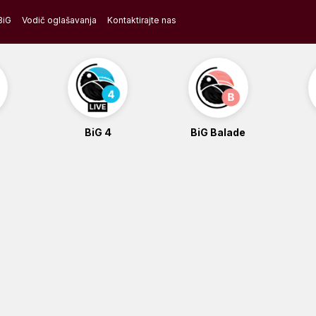
BiG
Vodič oglašavanja
Kontaktirajte nas
BiG 4
BiG Balade