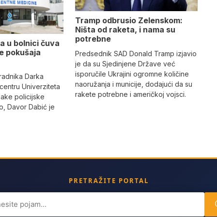
Tramp odbrusio Zelenskom:
Ništa od raketa, i nama su
potrebne
a u bolnici čuva
se pokušaja
Predsednik SAD Donald Tramp izjavio
je da su Sjedinjene Države već
isporučile Ukrajini ogromne količine
radnika Darka
naoružanja i municije, dodajući da su
 centru Univerziteta
rakete potrebne i američkoj vojsci.
jake policijske
, Davor Dabić je
PRETRAŽITE PORTAL
ch