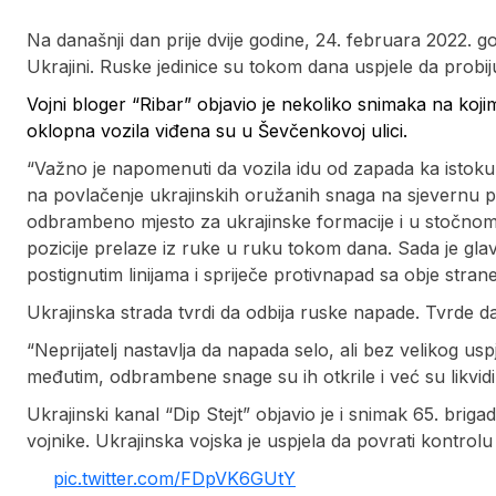
Na današnji dan prije dvije godine, 24. februara 2022. go
Ukrajini. Ruske jedinice su tokom dana uspjele da probij
Vojni bloger “Ribar” objavio je nekoliko snimaka na koji
oklopna vozila viđena su u Ševčenkovoj ulici.
“Važno je napomenuti da vozila idu od zapada ka istoku
na povlačenje ukrajinskih oružanih snaga na sjevernu pe
odbrambeno mjesto za ukrajinske formacije i u stočnom di
pozicije prelaze iz ruke u ruku tokom dana. Sada je gl
postignutim linijama i spriječe protivnapad sa obje strane
Ukrajinska strada tvrdi da odbija ruske napade. Tvrde da 
“Neprijatelj nastavlja da napada selo, ali bez velikog us
međutim, odbrambene snage su ih otkrile i već su likvidir
Ukrajinski kanal “Dip Stejt” objavio je i snimak 65. bri
vojnike. Ukrajinska vojska je uspjela da povrati kontrol
pic.twitter.com/FDpVK6GUtY