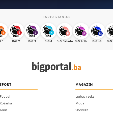
RADIO STANICE
G 1
BiG 2
BiG 3
BiG 4
BiG Balade
BiG Folk
BiG iG
BiG
SPORT
MAGAZIN
Fudbal
Ljubav i seks
Košarka
Moda
Tenis
ShowBiz