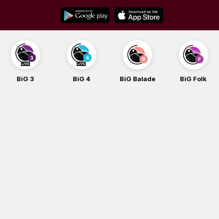
Skip
to
content
BiG 3
BiG 4
BiG Balade
BiG Folk