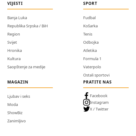
VIJESTI
SPORT
Banja Luka
Fudbal
Republika Srpska / BiH
Košarka
Region
Tenis
Svijet
Odbojka
Hronika
Atletika
Kultura
Formula 1
Saopštenje za medije
Vaterpolo
Ostali sportovi
MAGAZIN
PRATITE NAS
Facebook
Ljubav i seks
Instagram
Moda
X / Twitter
ShowBiz
Zanimljivo