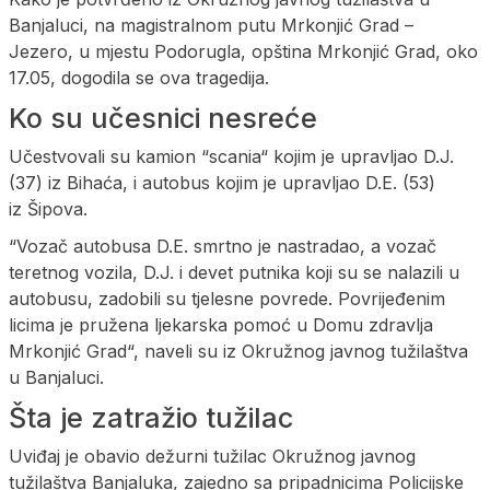
Banjaluci, na magistralnom putu Mrkonjić Grad –
Jezero, u mjestu Podorugla, opština Mrkonjić Grad, oko
17.05, dogodila se ova tragedija.
Ko su učesnici nesreće
Učestvovali su kamion “scania“ kojim je upravljao D.J.
(37) iz Bihaća, i autobus kojim je upravljao D.E. (53)
iz Šipova.
“Vozač autobusa D.E. smrtno je nastradao, a vozač
teretnog vozila, D.J. i devet putnika koji su se nalazili u
autobusu, zadobili su tjelesne povrede. Povrijeđenim
licima je pružena ljekarska pomoć u Domu zdravlja
Mrkonjić Grad“, naveli su iz Okružnog javnog tužilaštva
u Banjaluci.
Šta je zatražio tužilac
Uviđaj je obavio dežurni tužilac Okružnog javnog
tužilaštva Banjaluka, zajedno sa pripadnicima Policijske