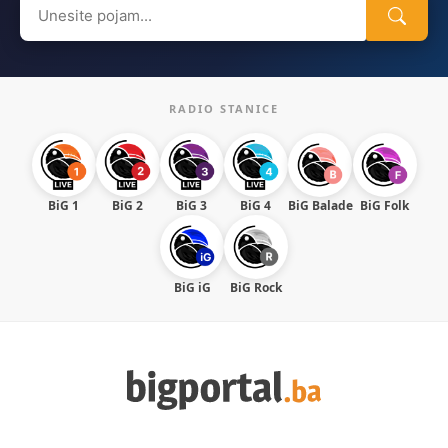
Search
for:
RADIO STANICE
BiG 1
BiG 2
BiG 3
BiG 4
BiG Balade
BiG Folk
BiG iG
BiG Rock