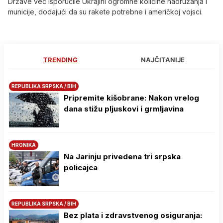
Države već isporučile Ukrajini ogromne količine naoružanja i
municije, dodajući da su rakete potrebne i američkoj vojsci.
TRENDING
NAJČITANIJE
REPUBLIKA SRPSKA / BIH
Pripremite kišobrane: Nakon vrelog
dana stižu pljuskovi i grmljavina
HRONIKA
Na Јarinju privedena tri srpska
policajca
REPUBLIKA SRPSKA / BIH
Bez plata i zdravstvenog osiguranja: