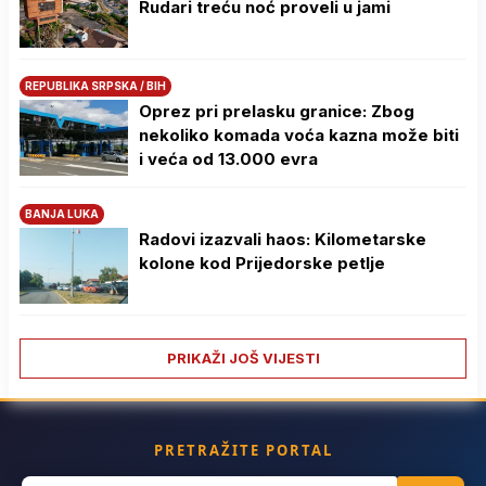
Rudari treću noć proveli u jami
REPUBLIKA SRPSKA / BIH
Oprez pri prelasku granice: Zbog
nekoliko komada voća kazna može biti
i veća od 13.000 evra
BANJA LUKA
Radovi izazvali haos: Kilometarske
kolone kod Prijedorske petlje
PRIKAŽI JOŠ VIJESTI
PRETRAŽITE PORTAL