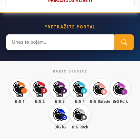
PRIKAŽI JOŠ VIJESTI
PRETRAŽITE PORTAL
Search
for:
RADIO STANICE
BiG 1
BiG 2
BiG 3
BiG 4
BiG Balade
BiG Folk
BiG iG
BiG Rock