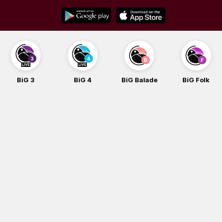
Skip
to
content
BiG 4
BiG Balade
BiG Folk
BiG iG