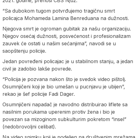
2021. godine, prenosi CBS Njuz.
“Sa dubokom tugom potvrđujemo tragičnu smrt
policajca Mohameda Lamina Benreduana na dužnosti.
Njegova smrt je ogroman gubitak za našu organizaciju.
Njegov osećaj dužnosti, posvećenost i profesionalizam
zauvek će ostati u našim sećanjima”, navodi se u
saopštenju policije.
Jedan povređeni policajac je u stabilnom stanju, a jedan
civil je zadobio lakše povrede.
“Policija je pozvana nakon što je svedok video pištolj.
Osumnjičeni koji je bio umešan u pucnjavu je ubijen”,
rekao je šef policije Fadi Dager.
Osumnjičeni napadač je navodno distribuirao liflete sa
nasilnim porukama uperenim protiv žena i bio je
povezan sa mizoginom subkulturim pokretom “insel”
(nedobrovoljni celibat).
Na video snimku koji je podeljen na društvenim mrežama