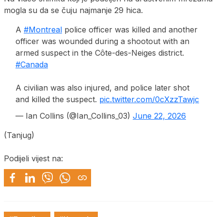
mogla su da se čuju najmanje 29 hica.
A
#Montreal
police officer was killed and another
officer was wounded during a shootout with an
armed suspect in the Côte-des-Neiges district.
#Canada
A civilian was also injured, and police later shot
and killed the suspect.
pic.twitter.com/0cXzzTawjc
— Ian Collins (@Ian_Collins_03)
June 22, 2026
(Tanjug)
Podijeli vijest na: