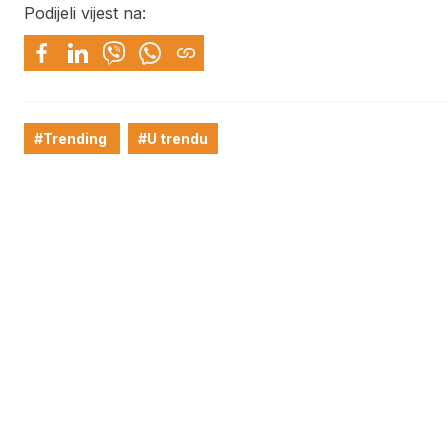
Podijeli vijest na:
#Trending
#U trendu