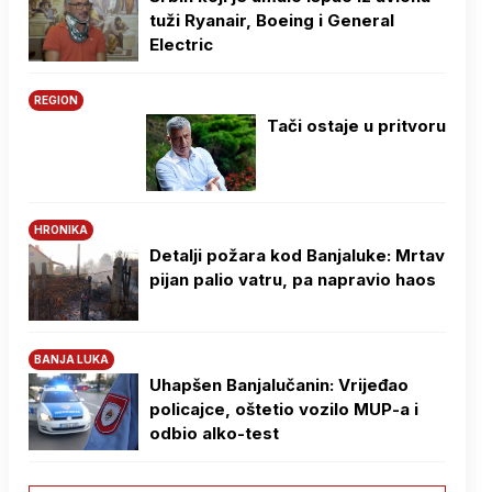
tuži Ryanair, Boeing i General
Electric
REGION
Tači ostaje u pritvoru
HRONIKA
Detalji požara kod Banjaluke: Mrtav
pijan palio vatru, pa napravio haos
BANJA LUKA
Uhapšen Banjalučanin: Vrijeđao
policajce, oštetio vozilo MUP-a i
odbio alko-test