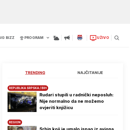
BIG BIZZ
PROGRAM
UŽIVO
TRENDING
NAJČITANIJE
REPUBLIKA SRPSKA / BIH
Rudari stupili u radnički neposluh:
Nije normalno da ne možemo
ovjeriti knjižicu
REGION
Srbin koji je umalo ispao iz aviona