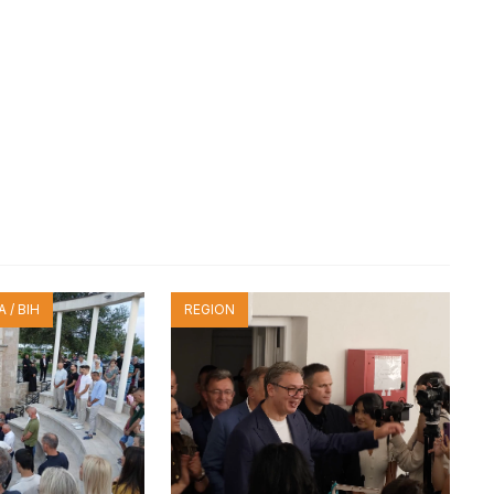
 / BIH
REGION