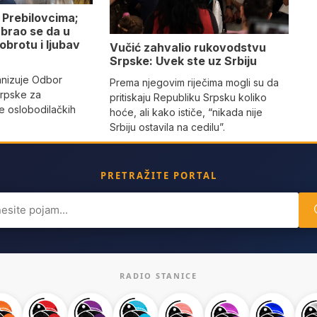
 Prebilovcima;
abrao se da u
obrotu i ljubav
Vučić zahvalio rukovodstvu
Srpske: Uvek ste uz Srbiju
anizuje Odbor
Prema njegovim riječima mogli su da
Srpske za
pritiskaju Republiku Srpsku koliko
je oslobodilačkih
hoće, ali kako ističe, “nikada nije
Srbiju ostavila na cedilu”.
PRETRAŽITE PORTAL
ch
RADIO STANICE