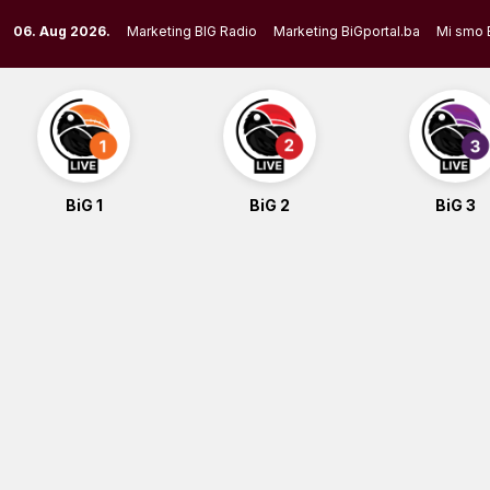
Skip
06. Aug 2026.
Marketing BIG Radio
Marketing BiGportal.ba
Mi smo 
to
content
BiG 1
BiG 2
BiG 3