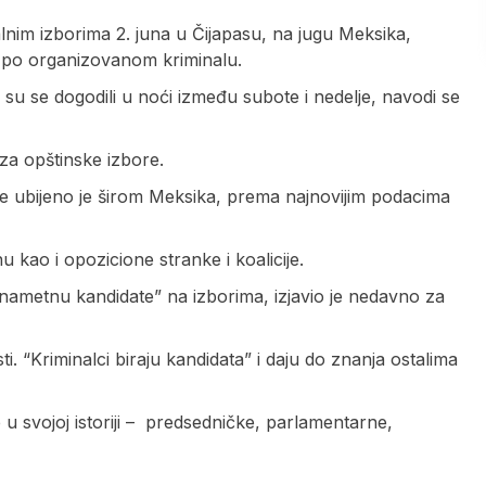
alnim izborima 2. juna u Čijapasu, na jugu Meksika,
m po organizovanom kriminalu.
su se dogodili u noći između subote i nedelje, navodi se
za opštinske izbore.
e ubijeno je širom Meksika, prema najnovijim podacima
 kao i opozicione stranke i koalicije.
“nametnu kandidate” na izborima, izjavio je nedavno za
. “Kriminalci biraju kandidata” i daju do znanja ostalima
u svojoj istoriji – predsedničke, parlamentarne,