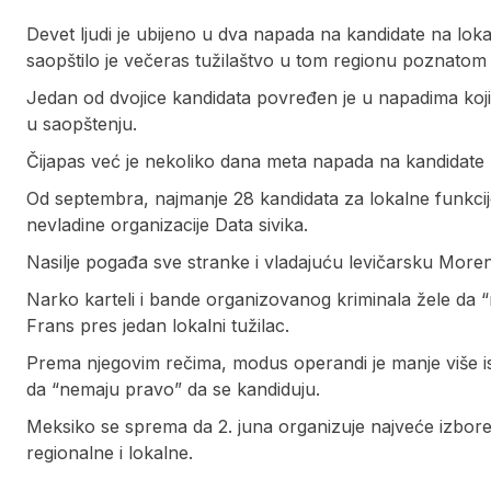
Devet ljudi je ubijeno u dva napada na kandidate na lok
saopštilo je večeras tužilaštvo u tom regionu poznato
Jedan od dvojice kandidata povređen je u napadima koji 
u saopštenju.
Čijapas već je nekoliko dana meta napada na kandidate 
Od septembra, najmanje 28 kandidata za lokalne funkcij
nevladine organizacije Data sivika.
Nasilje pogađa sve stranke i vladajuću levičarsku Morenu
Narko karteli i bande organizovanog kriminala žele da 
Frans pres jedan lokalni tužilac.
Prema njegovim rečima, modus operandi je manje više isti
da “nemaju pravo” da se kandiduju.
Meksiko se sprema da 2. juna organizuje najveće izbore 
regionalne i lokalne.