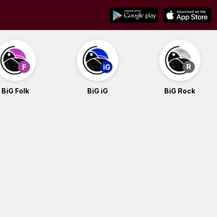
BiG Folk
BiG iG
BiG Rock