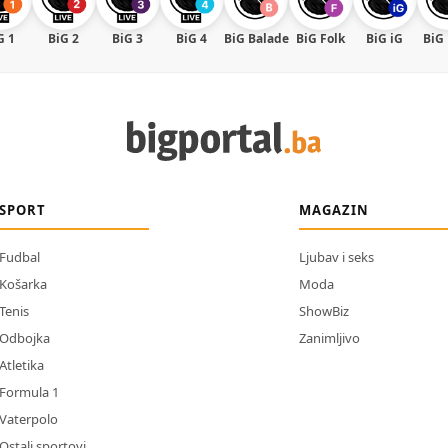
G 1
BiG 2
BiG 3
BiG 4
BiG Balade
BiG Folk
BiG iG
BiG
SPORT
MAGAZIN
Fudbal
Ljubav i seks
Košarka
Moda
Tenis
ShowBiz
Odbojka
Zanimljivo
Atletika
Formula 1
Vaterpolo
Ostali sportovi