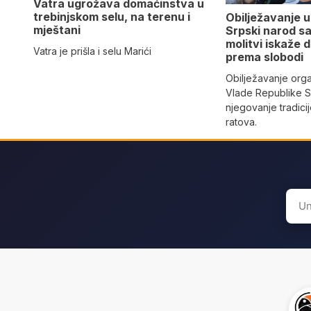
Vatra ugrožava domaćinstva u
trebinjskom selu, na terenu i
Obilježavanje u
mještani
Srpski narod s
molitvi iskaže d
Vatra je prišla i selu Marići
prema slobodi
Obilježavanje org
Vlade Republike 
njegovanje tradici
ratova.
Sear
for: