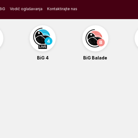
BiG
Vodič oglašavanja
Kontaktirajte nas
BiG 4
BiG Balade