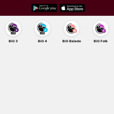
Skip
to
content
BiG 3
BiG 4
BiG Balade
BiG Folk