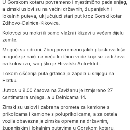
U Gorskom kotaru povremeno i mjestimično pada snijeg,
a zimski uslovi su na većini državnih, županijskih i
lokalnih puteva, uključujući stari put kroz Gorski kotar
Zdihovo-Delnice-Kikovica.
Kolovozi su mokri ili samo vlažni i klizavi u većem dijelu
zemlje.
Mogući su odroni. Zbog povremeno jakih pljuskova kiše
moguće je naići na veću količinu vode koja se zadržava
na kolovozu, saopštio je Hrvatski Auto-klub.
Tokom čišćenja puta grtalica je zapela u snijegu na
Platku.
Јutros u 8.00 časova na Zavižanu je izmjereno 27
centimetara snijega, a u Delnicama 14.
Zimski su uslovi i zabrana prometa za kamione s
prikolicama i kamione s poluprikolicama, a za ostala
vozila obavezna je zimska oprema na državnim,
županijskim i lokalnim putevima u Gorskom kotaru.