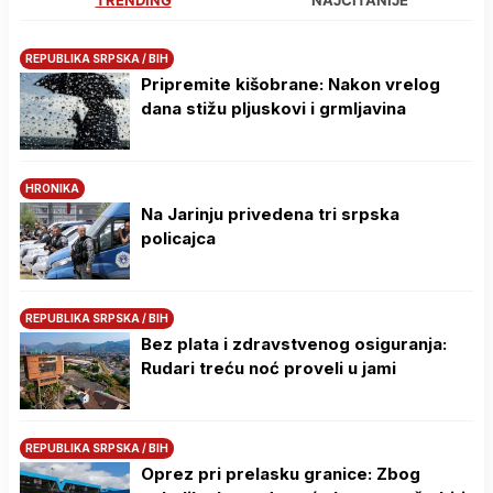
TRENDING
NAJČITANIJE
REPUBLIKA SRPSKA / BIH
Pripremite kišobrane: Nakon vrelog
dana stižu pljuskovi i grmljavina
HRONIKA
Na Јarinju privedena tri srpska
policajca
REPUBLIKA SRPSKA / BIH
Bez plata i zdravstvenog osiguranja:
Rudari treću noć proveli u jami
REPUBLIKA SRPSKA / BIH
Oprez pri prelasku granice: Zbog