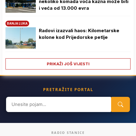
nekoliko komada voća kazna može biti
i veća od 13.000 evra
BANJA LUKA
Radovi izazvali haos: Kilometarske
kolone kod Prijedorske petlje
PRIKAŽI JOŠ VIJESTI
PRETRAŽITE PORTAL
Search
for:
RADIO STANICE