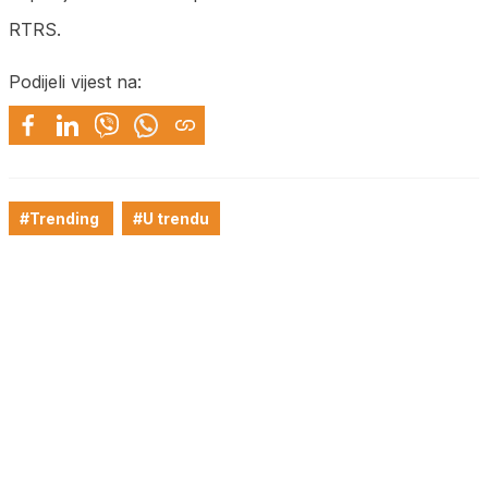
RTRS.
Podijeli vijest na:
#Trending
#U trendu