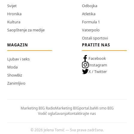
Svijet
Odbojka
Hronika
Atletika
Kultura
Formula 1
Saopštenje za medije
Vaterpolo
Ostali sportovi
MAGAZIN
PRATITE NAS
Facebook
Ljubav i seks
Instagram
Moda
X / Twitter
ShowBiz
Zanimljivo
Marketing BIG Radio
Marketing BIGportal.ba
Mi smo BIG
Vodič oglašavanja
Kontaktirajte nas
© 2026 Jelena Tomić — Sva prava zadržana.