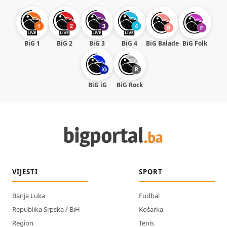
BiG 1
BiG 2
BiG 3
BiG 4
BiG Balade
BiG Folk
BiG iG
BiG Rock
VIJESTI
SPORT
Banja Luka
Fudbal
Republika Srpska / BiH
Košarka
Region
Tenis