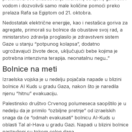
vodom i dozvolivši samo male količine pomoći preko
prelaza Rafa sa Egiptom od 21. oktobra.
Nedostatak električne energije, kao i nestašica goriva za
agregate, primorali su bolnice da obustave svoj rad, a
ministarstvo zdravlja proglasilo je zdravstveni sistem
Gaze u stanju “potpunog kolapsa”, dodatno
ugrožavajući živote dece, uključujući bebe kojima je
potrebna intenzivna terapija. neonatalnu negu..”
Bolnice na meti
Izraelska vojska je u nedelju pojačala napade u blizini
bolnice Al Kuds u gradu Gaza, nakon što je naredila
njenu “hitnu” evakuaciju.
Palestinsko društvo Crvenog polumeseca saopštilo je u
nedelju da je primilo “ozbiljne pretnje” od izraelskih
snaga da će “odmah evakuisati” bolnicu Al-Kuds u
oblasti Tal al-Hava u gradu Gazi. Napadi u blizini bolnice
nastavljeni su tokom celog dana.