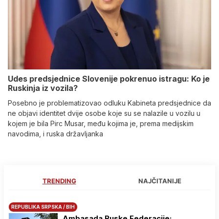
Udes predsjednice Slovenije pokrenuo istragu: Ko je
Ruskinja iz vozila?
Posebno je problematizovao odluku Kabineta predsjednice da
ne objavi identitet dvije osobe koje su se nalazile u vozilu u
kojem je bila Pirc Musar, među kojima je, prema medijskim
navodima, i ruska državljanka
TRENDING
NAJČITANIJE
REPUBLIKA SRPSKA / BIH
Ambasada Ruske Federacije: