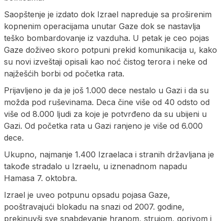
Saopštenje je izdato dok Izrael napreduje sa proširenim
kopnenim operacijama unutar Gaze dok se nastavlja
teško bombardovanje iz vazduha. U petak je ceo pojas
Gaze doživeo skoro potpuni prekid komunikacija u, kako
su novi izveštaji opisali kao noć čistog terora i neke od
najžešćih borbi od početka rata.
Prijavljeno je da je još 1.000 dece nestalo u Gazi i da su
možda pod ruševinama. Deca čine više od 40 odsto od
više od 8.000 ljudi za koje je potvrđeno da su ubijeni u
Gazi. Od početka rata u Gazi ranjeno je više od 6.000
dece.
Ukupno, najmanje 1.400 Izraelaca i stranih državljana je
takođe stradalo u Izraelu, u iznenadnom napadu
Hamasa 7. oktobra.
Izrael je uveo potpunu opsadu pojasa Gaze,
pooštravajući blokadu na snazi od 2007. godine,
prekinuvši sve snabdevanje hranom, strujom, gorivom i