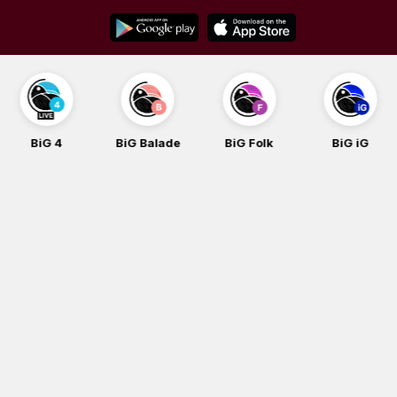
Skip
to
content
BiG 4
BiG Balade
BiG Folk
BiG iG