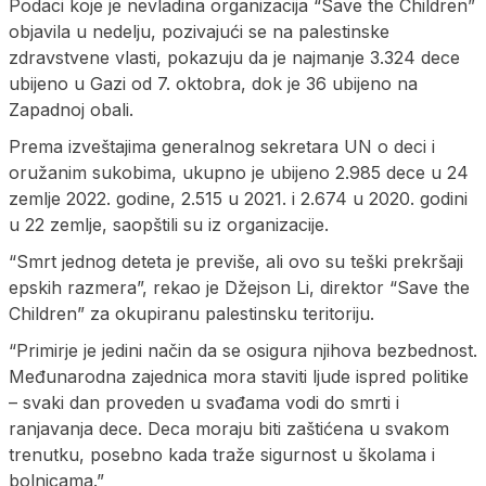
Podaci koje je nevladina organizacija “Save the Children”
objavila u nedelju, pozivajući se na palestinske
zdravstvene vlasti, pokazuju da je najmanje 3.324 dece
ubijeno u Gazi od 7. oktobra, dok je 36 ubijeno na
Zapadnoj obali.
Prema izveštajima generalnog sekretara UN o deci i
oružanim sukobima, ukupno je ubijeno 2.985 dece u 24
zemlje 2022. godine, 2.515 u 2021. i 2.674 u 2020. godini
u 22 zemlje, saopštili su iz organizacije.
“Smrt jednog deteta je previše, ali ovo su teški prekršaji
epskih razmera”, rekao je Džejson Li, direktor “Save the
Children” za okupiranu palestinsku teritoriju.
“Primirje je jedini način da se osigura njihova bezbednost.
Međunarodna zajednica mora staviti ljude ispred politike
– svaki dan proveden u svađama vodi do smrti i
ranjavanja dece. Deca moraju biti zaštićena u svakom
trenutku, posebno kada traže sigurnost u školama i
bolnicama.”