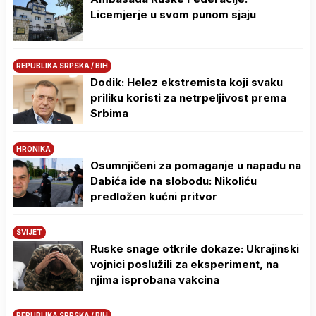
Licemjerje u svom punom sjaju
REPUBLIKA SRPSKA / BIH
Dodik: Helez ekstremista koji svaku
priliku koristi za netrpeljivost prema
Srbima
HRONIKA
Osumnjičeni za pomaganje u napadu na
Dabića ide na slobodu: Nikoliću
predložen kućni pritvor
SVIJET
Ruske snage otkrile dokaze: Ukrajinski
vojnici poslužili za eksperiment, na
njima isprobana vakcina
REPUBLIKA SRPSKA / BIH