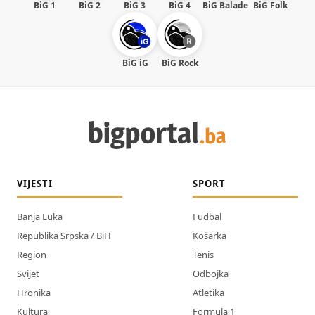
BiG 1
BiG 2
BiG 3
BiG 4
BiG Balade
BiG Folk
BiG iG
BiG Rock
VIJESTI
SPORT
Banja Luka
Fudbal
Republika Srpska / BiH
Košarka
Region
Tenis
Svijet
Odbojka
Hronika
Atletika
Kultura
Formula 1