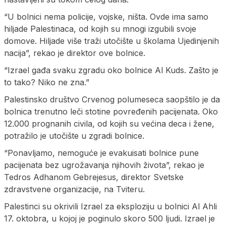
“U bolnici nema policije, vojske, ništa. Ovde ima samo
hiljade Palestinaca, od kojih su mnogi izgubili svoje
domove. Hiljade više traži utočište u školama Ujedinjenih
nacija”, rekao je direktor ove bolnice.
“Izrael gađa svaku zgradu oko bolnice Al Kuds. Zašto je
to tako? Niko ne zna.”
Palestinsko društvo Crvenog polumeseca saopštilo je da
bolnica trenutno leči stotine povređenih pacijenata. Oko
12.000 prognanih civila, od kojih su većina deca i žene,
potražilo je utočište u zgradi bolnice.
“Ponavljamo, nemoguće je evakuisati bolnice pune
pacijenata bez ugrožavanja njihovih života”, rekao je
Tedros Adhanom Gebrejesus, direktor Svetske
zdravstvene organizacije, na Tviteru.
Palestinci su okrivili Izrael za eksploziju u bolnici Al Ahli
17. oktobra, u kojoj je poginulo skoro 500 ljudi. Izrael je