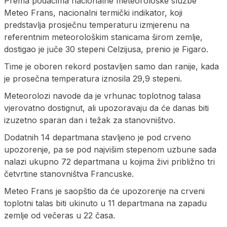
Prema podacima nacionalne meteorološke službe
Meteo Frans, nacionalni termički indikator, koji
predstavlja prosječnu temperaturu izmjerenu na
referentnim meteorološkim stanicama širom zemlje,
dostigao je juče 30 stepeni Celzijusa, prenio je Figaro.
Time je oboren rekord postavljen samo dan ranije, kada
je prosečna temperatura iznosila 29,9 stepeni.
Meteorolozi navode da je vrhunac toplotnog talasa
vjerovatno dostignut, ali upozoravaju da će danas biti
izuzetno sparan dan i težak za stanovništvo.
Dodatnih 14 departmana stavljeno je pod crveno
upozorenje, pa se pod najvišim stepenom uzbune sada
nalazi ukupno 72 departmana u kojima živi približno tri
četvrtine stanovništva Francuske.
Meteo Frans je saopštio da će upozorenje na crveni
toplotni talas biti ukinuto u 11 departmana na zapadu
zemlje od večeras u 22 časa.