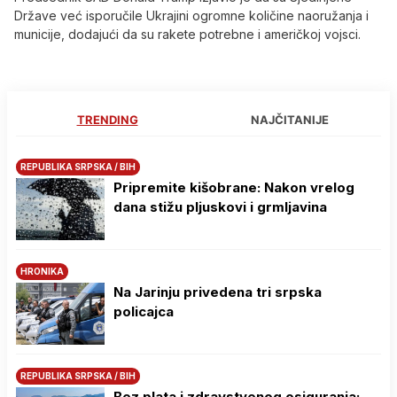
Države već isporučile Ukrajini ogromne količine naoružanja i
municije, dodajući da su rakete potrebne i američkoj vojsci.
TRENDING
NAJČITANIJE
REPUBLIKA SRPSKA / BIH
Pripremite kišobrane: Nakon vrelog
dana stižu pljuskovi i grmljavina
HRONIKA
Na Јarinju privedena tri srpska
policajca
REPUBLIKA SRPSKA / BIH
Bez plata i zdravstvenog osiguranja: