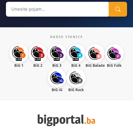
Search
for:
RADIO STANICE
BiG 1
BiG 2
BiG 3
BiG 4
BiG Balade
BiG Folk
BiG iG
BiG Rock