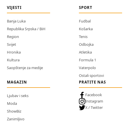
VIJESTI
SPORT
Banja Luka
Fudbal
Republika Srpska / BiH
Košarka
Region
Tenis
Svijet
Odbojka
Hronika
Atletika
Kultura
Formula 1
Saopštenje za medije
Vaterpolo
Ostali sportovi
MAGAZIN
PRATITE NAS
Facebook
Ljubav i seks
Instagram
Moda
X / Twitter
ShowBiz
Zanimljivo