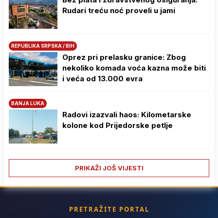
Rudari treću noć proveli u jami
REPUBLIKA SRPSKA / BIH
Oprez pri prelasku granice: Zbog
nekoliko komada voća kazna može biti
i veća od 13.000 evra
BANJA LUKA
Radovi izazvali haos: Kilometarske
kolone kod Prijedorske petlje
PRIKAŽI JOŠ VIJESTI
PRETRAŽITE PORTAL