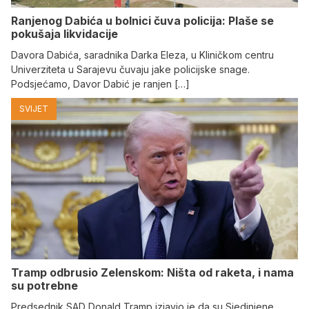
Ranjenog Dabića u bolnici čuva policija: Plaše se
pokušaja likvidacije
Davora Dabića, saradnika Darka Eleza, u Kliničkom centru
Univerziteta u Sarajevu čuvaju jake policijske snage.
Podsjećamo, Davor Dabić je ranjen […]
SVIJET
Tramp odbrusio Zelenskom: Ništa od raketa, i nama
su potrebne
Predsednik SAD Donald Tramp izjavio je da su Sjedinjene