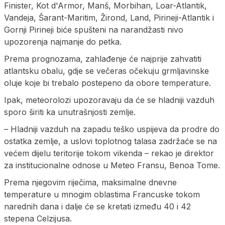
Finister, Kot d'Armor, Manš, Morbihan, Loar-Atlantik,
Vandeja, Šarant-Maritim, Žirond, Land, Pirineji-Atlantik i
Gornji Pirineji biće spušteni na narandžasti nivo
upozorenja najmanje do petka.
Prema prognozama, zahlađenje će najprije zahvatiti
atlantsku obalu, gdje se večeras očekuju grmljavinske
oluje koje bi trebalo postepeno da obore temperature.
Ipak, meteorolozi upozoravaju da će se hladniji vazduh
sporo širiti ka unutrašnjosti zemlje.
– Hladniji vazduh na zapadu teško uspijeva da prodre do
ostatka zemlje, a uslovi toplotnog talasa zadržaće se na
većem dijelu teritorije tokom vikenda – rekao je direktor
za institucionalne odnose u Meteo Fransu, Benoa Tome.
Prema njegovim riječima, maksimalne dnevne
temperature u mnogim oblastima Francuske tokom
narednih dana i dalje će se kretati između 40 i 42
stepena Celzijusa.