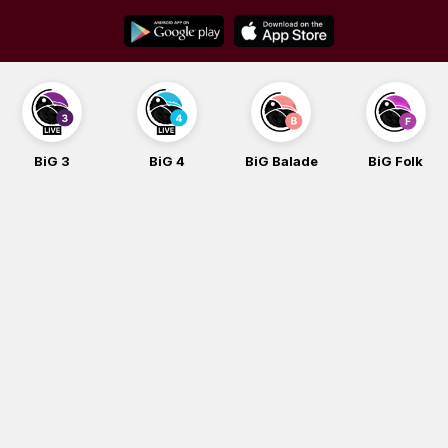
Skip
to
content
BiG 3
BiG 4
BiG Balade
BiG Folk