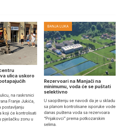
BANJA LUKA
 centru
va ulica uskoro
Rezervoari na Manjači na
potapajućih
minimumu, voda će se puštati
selektivno
licu, na raskrsnici
U saopštenju se navodi da je u skladu
vana Franje Jukića,
sa planom kontrolisane isporuke vode
a postavljanju
danas puštena voda sa rezervoara
 koji će kontrolisati
“Prijakovci” prema potkozarskim
vu pješačku zonu u
selima.