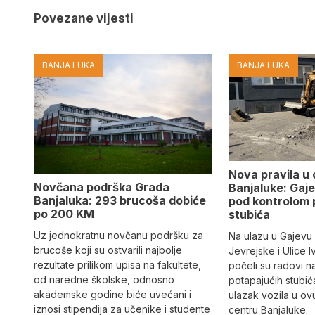
Povezane vijesti
BANJA LUKA
BANJA LUKA
Nova pravila u
Novčana podrška Grada
Banjaluke: Gaje
Banjaluka: 293 brucoša dobiće
pod kontrolom 
po 200 KM
stubića
Uz jednokratnu novčanu podršku za
Na ulazu u Gajevu u
brucoše koji su ostvarili najbolje
Jevrejske i Ulice I
rezultate prilikom upisa na fakultete,
počeli su radovi n
od naredne školske, odnosno
potapajućih stubića
akademske godine biće uvećani i
ulazak vozila u o
iznosi stipendija za učenike i studente
centru Banjaluke.