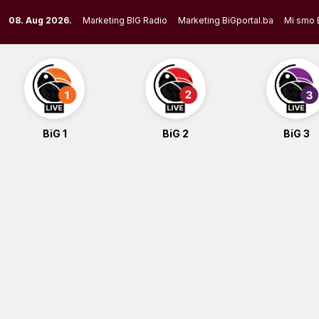
Skip
08. Aug 2026.
Marketing BIG Radio
Marketing BiGportal.ba
Mi smo 
to
content
BiG 1
BiG 2
BiG 3