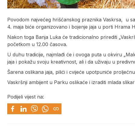
Povodom najvećeg hrišćanskog praznika Vaskrsa, u sara
4. maja biće organizovano i bojenje jaja u porti Hrama H
Nakon toga Banja Luka će tradicionalno prirediti „Vaskršn
početkom u 12.00 časova.
U duhu tradicije, najmlađi će i ovoga puta u okviru „Mal
jaja i pokažu svoju kreativnost, ali i da uživaju u predi
Šarena oslikana jaja, pilići i cvijeće upotpuniće prolje
Vaskršnji ambijent u Parku oslikaće i izraditi mlada sli
Podijeli vijest na: