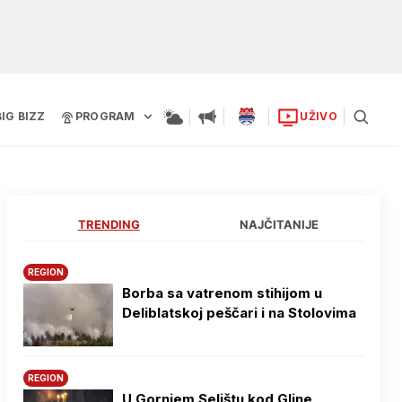
BIG BIZZ
PROGRAM
UŽIVO
TRENDING
NAJČITANIJE
REGION
Borba sa vatrenom stihijom u
Deliblatskoj peščari i na Stolovima
REGION
U Gornjem Selištu kod Gline