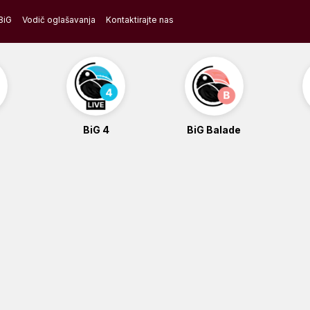
BiG
Vodič oglašavanja
Kontaktirajte nas
BiG 4
BiG Balade