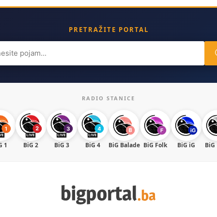
PRETRAŽITE PORTAL
ch
RADIO STANICE
G 1
BiG 2
BiG 3
BiG 4
BiG Balade
BiG Folk
BiG iG
BiG