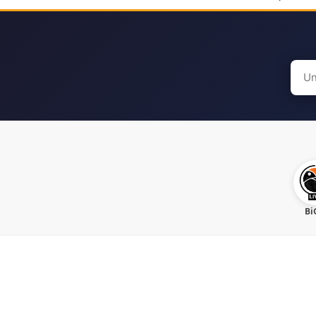
Sear
for:
Bi