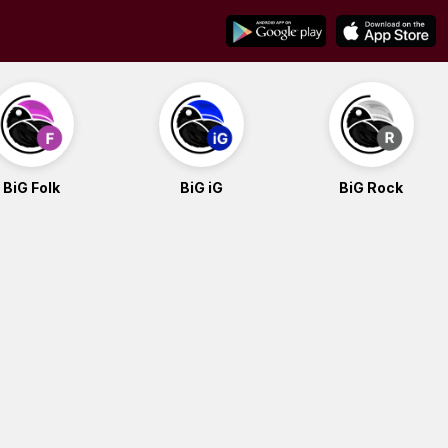
BiG Folk
BiG iG
BiG Rock