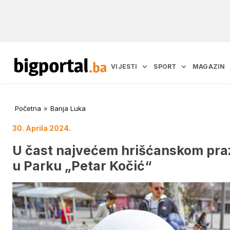
VIJESTI
SPORT
MAGAZIN
Početna
»
Banja Luka
30. Aprila 2024.
U čast najvećem hrišćanskom praz
u Parku „Petar Kočić“