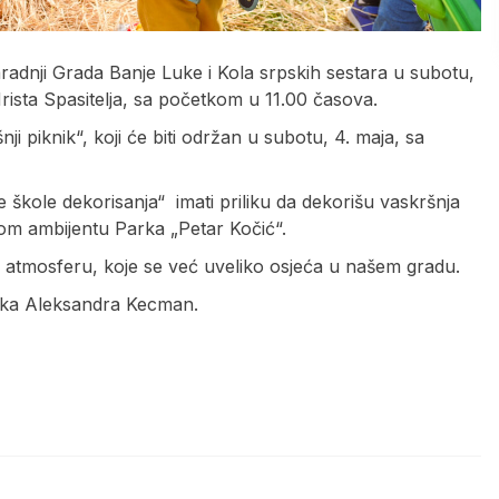
dnji Grada Banje Luke i Kola srpskih sestara u subotu,
rista Spasitelja, sa početkom u 11.00 časova.
ji piknik“, koji će biti održan u subotu, 4. maja, sa
e škole dekorisanja“ imati priliku da dekorišu vaskršnja
vnom ambijentu Parka „Petar Kočić“.
ćnu atmosferu, koje se već uveliko osjeća u našem gradu.
karka Aleksandra Kecman.