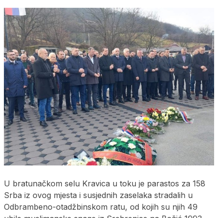
U bratunačkom selu Kravica u toku je parastos za 158
Srba iz ovog mjesta i susjednih zaselaka stradalih u
Odbrambeno-otadžbinskom ratu, od kojih su njih 49