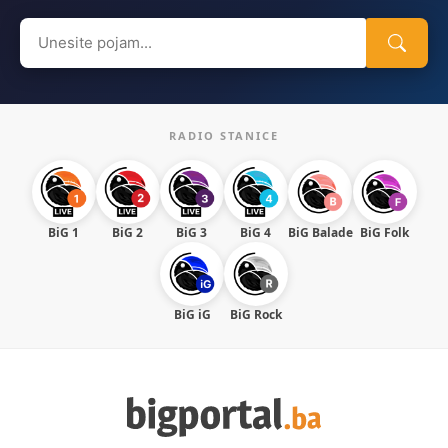
Search
for:
RADIO STANICE
BiG 1
BiG 2
BiG 3
BiG 4
BiG Balade
BiG Folk
BiG iG
BiG Rock