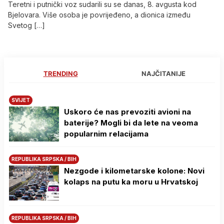
Teretni i putnički voz sudarili su se danas, 8. avgusta kod
Bjelovara. Više osoba je povrijeđeno, a dionica između
Svetog […]
TRENDING
NAJČITANIJE
SVIJET
Uskoro će nas prevoziti avioni na
baterije? Mogli bi da lete na veoma
popularnim relacijama
REPUBLIKA SRPSKA / BIH
Nezgode i kilometarske kolone: Novi
kolaps na putu ka moru u Hrvatskoj
REPUBLIKA SRPSKA / BIH