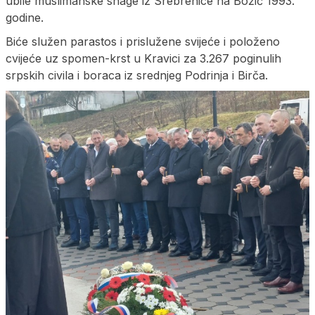
ubile muslimanske snage iz Srebrenice na Božić 1993.
godine.
Biće služen parastos i prislužene svijeće i položeno
cvijeće uz spomen-krst u Kravici za 3.267 poginulih
srpskih civila i boraca iz srednjeg Podrinja i Birča.