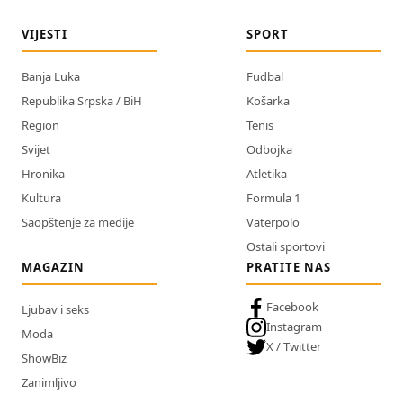
VIJESTI
SPORT
Banja Luka
Fudbal
Republika Srpska / BiH
Košarka
Region
Tenis
Svijet
Odbojka
Hronika
Atletika
Kultura
Formula 1
Saopštenje za medije
Vaterpolo
Ostali sportovi
MAGAZIN
PRATITE NAS
Facebook
Ljubav i seks
Instagram
Moda
X / Twitter
ShowBiz
Zanimljivo