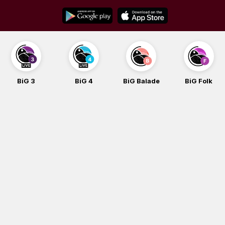
Skip
to
content
BiG 4
BiG Balade
BiG Folk
BiG iG