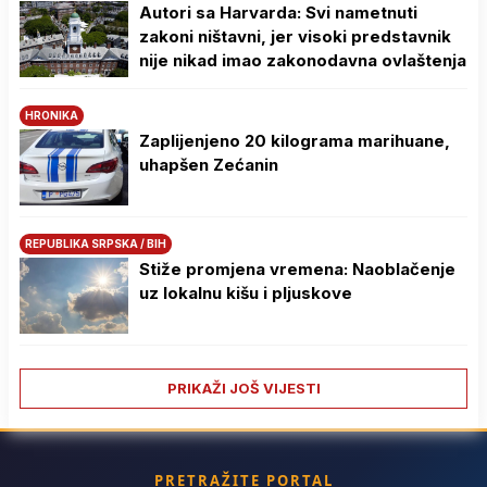
Autori sa Harvarda: Svi nametnuti
zakoni ništavni, jer visoki predstavnik
nije nikad imao zakonodavna ovlaštenja
HRONIKA
Zaplijenjeno 20 kilograma marihuane,
uhapšen Zećanin
REPUBLIKA SRPSKA / BIH
Stiže promjena vremena: Naoblačenje
uz lokalnu kišu i pljuskove
PRIKAŽI JOŠ VIJESTI
PRETRAŽITE PORTAL