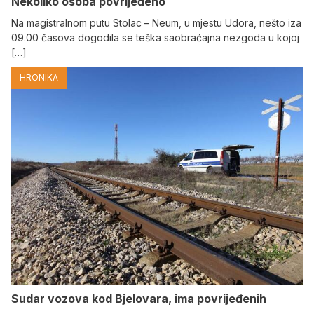
Nekoliko osoba povrijeđeno
Na magistralnom putu Stolac – Neum, u mjestu Udora, nešto iza
09.00 časova dogodila se teška saobraćajna nezgoda u kojoj
[…]
HRONIKA
Sudar vozova kod Bjelovara, ima povrijeđenih