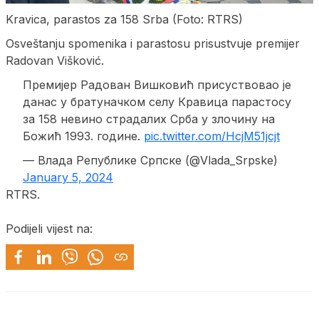
Kravica, parastos za 158 Srba (Foto: RTRS)
Osveštanju spomenika i parastosu prisustvuje premijer
Radovan Višković.
Премијер Радован Вишковић присуствоваo je
данас у братуначком селу Кравица парастосу
за 158 невино страдалих Срба у злочину на
Божић 1993. године.
pic.twitter.com/HcjM51jcjt
— Влада Републике Српске (@Vlada_Srpske)
January 5, 2024
RTRS.
Podijeli vijest na: