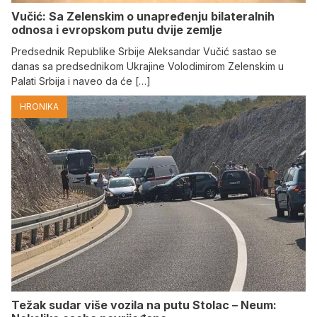
Vučić: Sa Zelenskim o unapređenju bilateralnih
odnosa i evropskom putu dvije zemlje
Predsednik Republike Srbije Aleksandar Vučić sastao se
danas sa predsednikom Ukrajine Volodimirom Zelenskim u
Palati Srbija i naveo da će […]
HRONIKA
Težak sudar više vozila na putu Stolac – Neum: