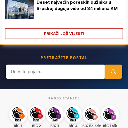
Deset najvećih poreskih dužnika u
Srpskoj duguju više od 84 miliona KM
PRIKAŽI JOŠ VIJESTI
PRETRAŽITE PORTAL
Search
for:
RADIO STANICE
BiG 1
BiG 2
BiG 3
BiG 4
BiG Balade
BiG Folk