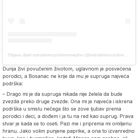
Objavu dijeli estradnimuzickivremeplov (@estradnimuzickivremeplov)
Dunja živi povučenim životom, uglavnom je posvećena
porodici, a Bosanac ne krije da mu je supruga najveća
podrška:
– Drago mi je da supruga nikada nije želela da bude
zvezda preko druge zvezde. Ona mi je najveća i iskrena
podrška u smislu nečega što se zove ljubav prema
porodici i deci, a dođem i ja tu na red kao suprug. Prava
stvar je kada se to oseti. Pazi me i priprema mi omiljenu
hranu. Jako volim punjene paprike, a ona to izvanredno