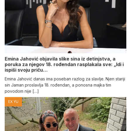
Emina Jahović objavila slike sina iz detinjstva, a
poruka za njegov 18. rođendan rasplakala sve: „Idi i
ispiši svoju priču…
Emina Jahović danas ima poseban razlog za slavlje. Njen stariji
sin Jaman proslavlja 18. rođendan, a ponosna majka tim
povodom nije […]
EX YU