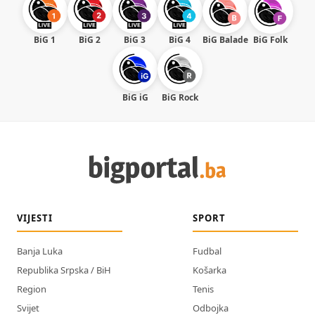
BiG 1
BiG 2
BiG 3
BiG 4
BiG Balade
BiG Folk
BiG iG
BiG Rock
VIJESTI
SPORT
Banja Luka
Fudbal
Republika Srpska / BiH
Košarka
Region
Tenis
Svijet
Odbojka