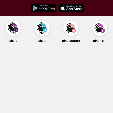
Skip
to
content
BiG 3
BiG 4
BiG Balade
BiG Folk