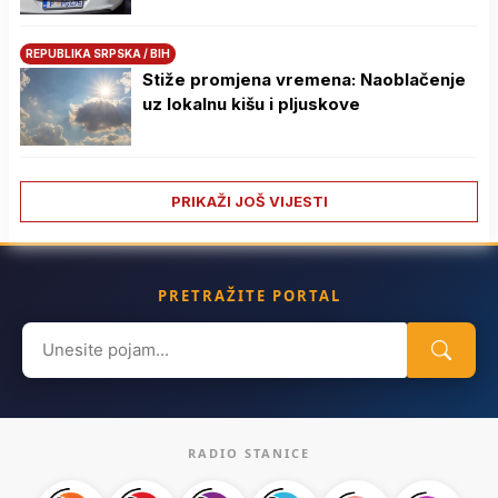
REPUBLIKA SRPSKA / BIH
Stiže promjena vremena: Naoblačenje
uz lokalnu kišu i pljuskove
PRIKAŽI JOŠ VIJESTI
PRETRAŽITE PORTAL
Search
for:
RADIO STANICE