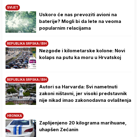
SVIJET
Uskoro će nas prevoziti avioni na
baterije? Mogli bi da lete na veoma
popularnim relacijama
REPUBLIKA SRPSKA / BIH
Nezgode i kilometarske kolone: Novi
kolaps na putu ka moru u Hrvatskoj
REPUBLIKA SRPSKA / BIH
Autori sa Harvarda: Svi nametnuti
zakoni ništavni, jer visoki predstavnik
nije nikad imao zakonodavna ovlaštenja
HRONIKA
Zaplijenjeno 20 kilograma marihuane,
uhapšen Zećanin