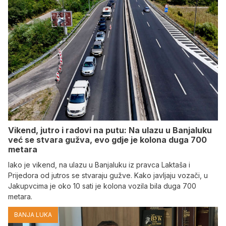
Vikend, jutro i radovi na putu: Na ulazu u Banjaluku
već se stvara gužva, evo gdje je kolona duga 700
metara
Iako je vikend, na ulazu u Banjaluku iz pravca Laktaša i
Prijedora od jutros se stvaraju gužve. Kako javljaju vozači, u
Jakupvcima je oko 10 sati je kolona vozila bila duga 700
metara.
BANJA LUKA