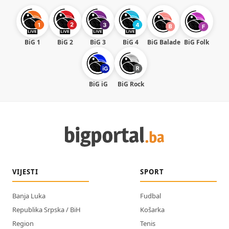
BiG 1
BiG 2
BiG 3
BiG 4
BiG Balade
BiG Folk
BiG iG
BiG Rock
VIJESTI
SPORT
Banja Luka
Fudbal
Republika Srpska / BiH
Košarka
Region
Tenis