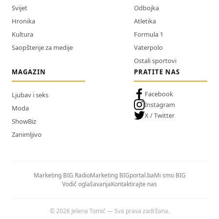
Svijet
Odbojka
Hronika
Atletika
Kultura
Formula 1
Saopštenje za medije
Vaterpolo
Ostali sportovi
MAGAZIN
PRATITE NAS
Facebook
Ljubav i seks
Instagram
Moda
X / Twitter
ShowBiz
Zanimljivo
Marketing BIG Radio
Marketing BIGportal.ba
Mi smo BIG
Vodič oglašavanja
Kontaktirajte nas
© 2026 Jelena Tomić — Sva prava zadržana.