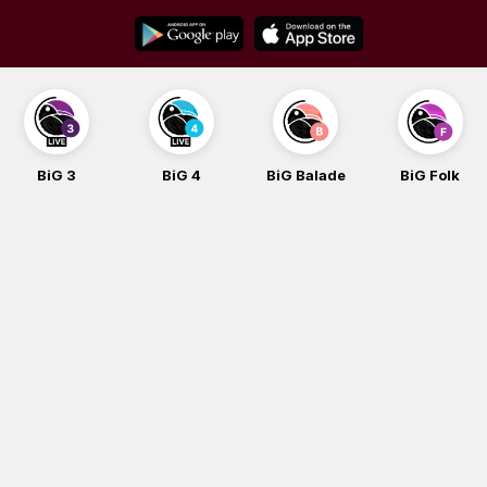
Skip
to
content
BiG 3
BiG 4
BiG Balade
BiG Folk