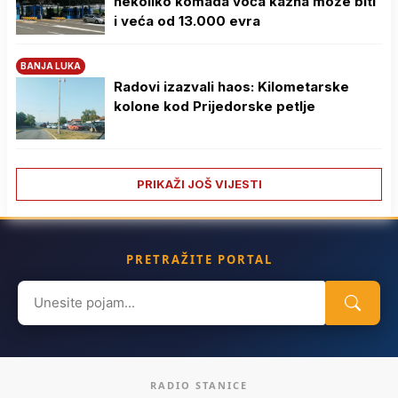
nekoliko komada voća kazna može biti
i veća od 13.000 evra
BANJA LUKA
Radovi izazvali haos: Kilometarske
kolone kod Prijedorske petlje
PRIKAŽI JOŠ VIJESTI
PRETRAŽITE PORTAL
Search
for:
RADIO STANICE