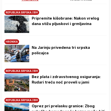
REPUBLIKA SRPSKA / BIH
Pripremite kišobrane: Nakon vrelog
dana stižu pljuskovi i grmljavina
HRONIKA
Na Јarinju privedena tri srpska
policajca
REPUBLIKA SRPSKA / BIH
Bez plata i zdravstvenog osiguranja:
Rudari treću noć proveli u jami
REPUBLIKA SRPSKA / BIH
Oprez pri prelasku granice: Zbog