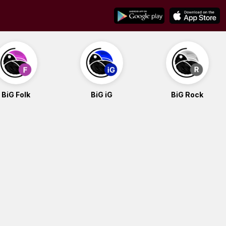
BiG Folk
BiG iG
BiG Rock