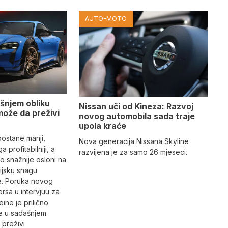
AUTO-MOTO
šnjem obliku
Nissan uči od Kineza: Razvoj
može da preživi
novog automobila sada traje
upola kraće
ostane manji,
Nova generacija Nissana Skyline
a profitabilniji, a
razvijena je za samo 26 mjeseci.
o snažnije osloni na
sijsku snagu
. Poruka novog
ersa u intervjuu za
ine je prilično
e u sadašnjem
 preživi