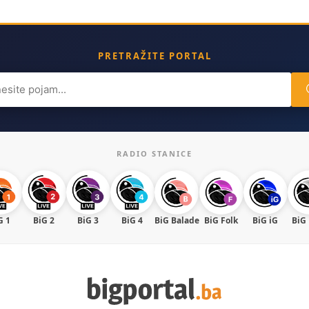
PRETRAŽITE PORTAL
ch
RADIO STANICE
G 1
BiG 2
BiG 3
BiG 4
BiG Balade
BiG Folk
BiG iG
BiG