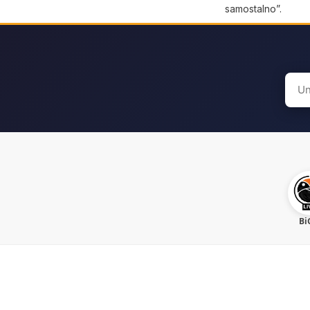
samostalno”.
Sear
for:
Bi