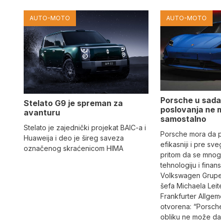
AUTO-MOTO
AUTO-MOTO
Porsche u sada
Stelato G9 je spreman za
poslovanja ne 
avanturu
samostalno
Stelato je zajednički projekat BAIC-a i
Porsche mora da p
Huaweija i deo je šireg saveza
efikasniji i pre sveg
označenog skraćenicom HIMA
pritom da se mnog
tehnologiju i finan
Volkswagen Grupe
šefa Michaela Leit
Frankfurter Allgeme
otvorena: “Porsch
obliku ne može da