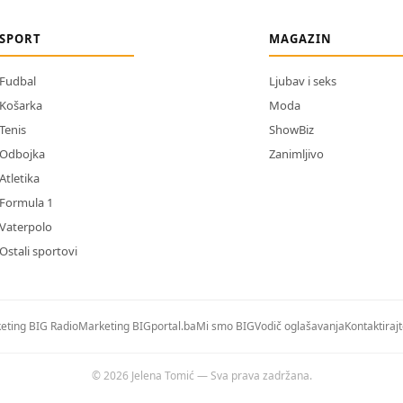
SPORT
MAGAZIN
Fudbal
Ljubav i seks
Košarka
Moda
Tenis
ShowBiz
Odbojka
Zanimljivo
Atletika
Formula 1
Vaterpolo
Ostali sportovi
eting BIG Radio
Marketing BIGportal.ba
Mi smo BIG
Vodič oglašavanja
Kontaktiraj
© 2026 Jelena Tomić — Sva prava zadržana.