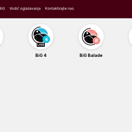
BiG
Vodič oglašavanja
Kontaktirajte nas
BiG 4
BiG Balade