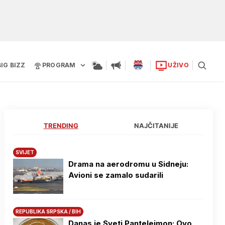
BIG BIZZ
PROGRAM
UŽIVO
TRENDING
NAJČITANIJE
SVIJET
Drama na aerodromu u Sidneju:
Avioni se zamalo sudarili
REPUBLIKA SRPSKA / BIH
Danas je Sveti Pantelejmon: Ovo