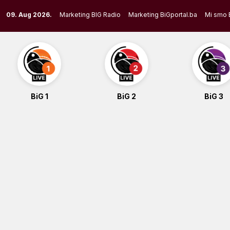
Skip
09. Aug 2026.
Marketing BIG Radio
Marketing BiGportal.ba
Mi smo 
to
content
BiG 1
BiG 2
BiG 3