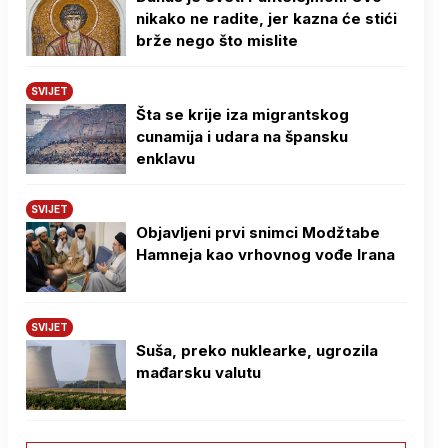
nikako ne radite, jer kazna će stići
brže nego što mislite
SVIJET
Šta se krije iza migrantskog
cunamija i udara na špansku
enklavu
SVIJET
Objavljeni prvi snimci Modžtabe
Hamneja kao vrhovnog vođe Irana
SVIJET
Suša, preko nuklearke, ugrozila
mađarsku valutu