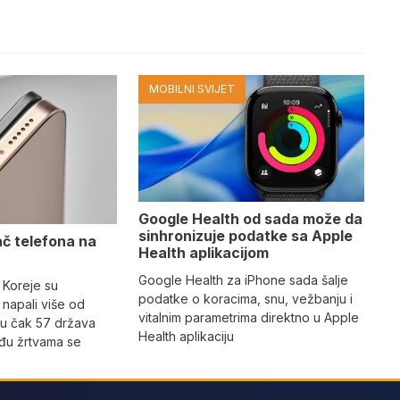
MOBILNI SVIJET
Google Health od sada može da
sinhronizuje podatke sa Apple
ač telefona na
Health aplikacijom
Google Health za iPhone sada šalje
 Koreje su
podatke o koracima, snu, vežbanju i
napali više od
vitalnim parametrima direktno u Apple
 u čak 57 država
Health aplikaciju
eđu žrtvama se