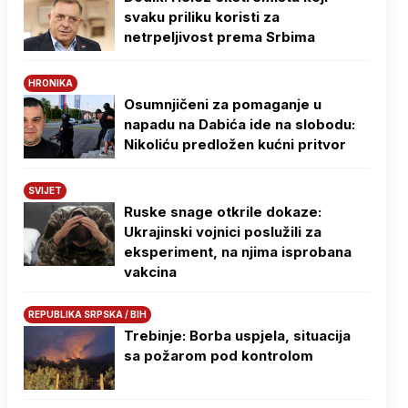
svaku priliku koristi za
netrpeljivost prema Srbima
HRONIKA
Osumnjičeni za pomaganje u
napadu na Dabića ide na slobodu:
Nikoliću predložen kućni pritvor
SVIJET
Ruske snage otkrile dokaze:
Ukrajinski vojnici poslužili za
eksperiment, na njima isprobana
vakcina
REPUBLIKA SRPSKA / BIH
Trebinje: Borba uspjela, situacija
sa požarom pod kontrolom