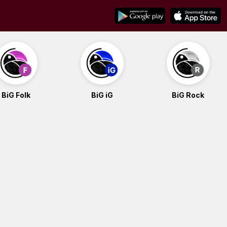
BiG Folk
BiG iG
BiG Rock