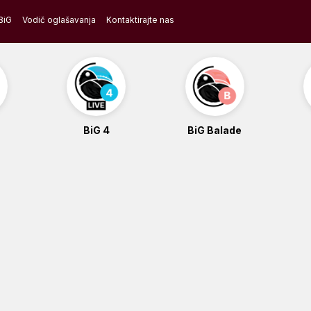
BiG
Vodič oglašavanja
Kontaktirajte nas
BiG 4
BiG Balade