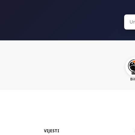
Sear
for:
Bi
VIJESTI