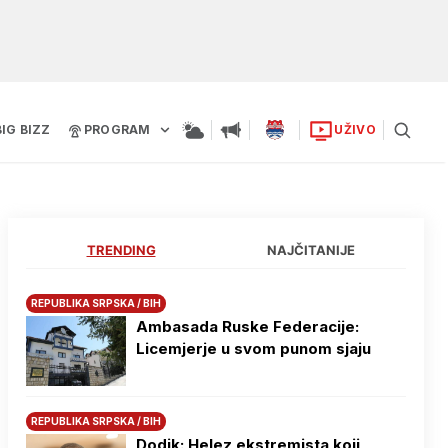
BIG BIZZ
PROGRAM
UŽIVO
TRENDING
NAJČITANIJE
REPUBLIKA SRPSKA / BIH
Ambasada Ruske Federacije:
Licemjerje u svom punom sjaju
REPUBLIKA SRPSKA / BIH
Dodik: Helez ekstremista koji