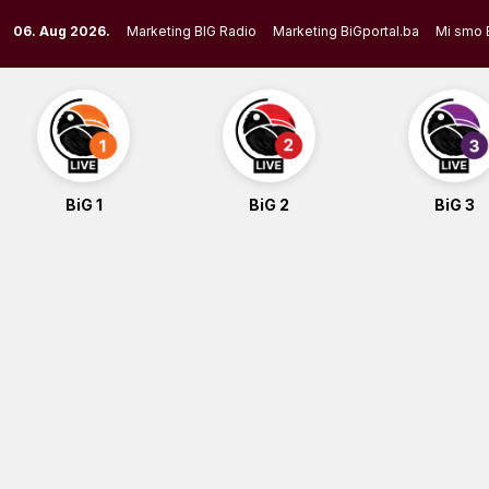
Skip
06. Aug 2026.
Marketing BIG Radio
Marketing BiGportal.ba
Mi smo 
to
content
BiG 1
BiG 2
BiG 3