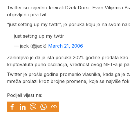
Twitter su zajedno kreirali Džek Dorsi, Evan Vilijams i B
objavljen i prvi tvit:
“just setting up my twttr”, je poruka koju je na svom na
just setting up my twttr
— jack (@jack)
March 21, 2006
Zanimljivo je da je ista poruka 2021. godine prodata kao
kriptovaluta puno oscilacija, vrednost ovog NFT-a je pa
Twitter je prošle godine promenio vlasnika, kada ga je 
mreža prolazi kroz brojne promene, koje se najviše fokus
Podijeli vijest na: