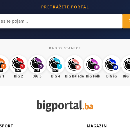
PRETRAŽITE PORTAL
ch
RADIO STANICE
G 1
BiG 2
BiG 3
BiG 4
BiG Balade
BiG Folk
BiG iG
BiG
SPORT
MAGAZIN