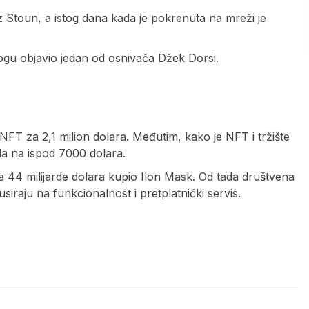
iz Stoun, a istog dana kada je pokrenuta na mreži je
logu objavio jedan od osnivača Džek Dorsi.
 NFT za 2,1 milion dolara. Međutim, kako je NFT i tržište
la na ispod 7000 dolara.
za 44 milijarde dolara kupio Ilon Mask. Od tada društvena
iraju na funkcionalnost i pretplatnički servis.