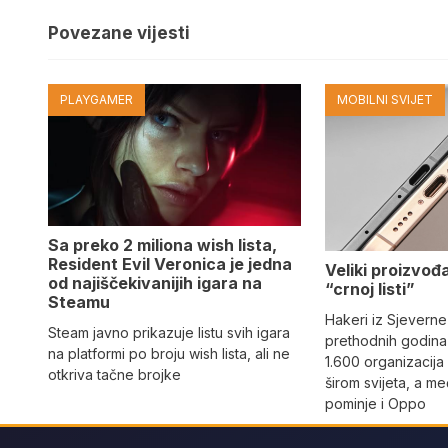
Povezane vijesti
PLAYGAMER
MOBILNI SVIJET
Sa preko 2 miliona wish lista,
Resident Evil Veronica je jedna
Veliki proizvođ
od najiščekivanijih igara na
“crnoj listi”
Steamu
Hakeri iz Sjeverne
Steam javno prikazuje listu svih igara
prethodnih godina 
na platformi po broju wish lista, ali ne
1.600 organizacija
otkriva tačne brojke
širom svijeta, a m
pominje i Oppo