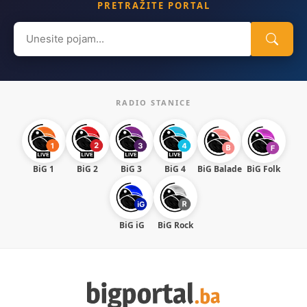
PRETRAŽITE PORTAL
Search
for:
RADIO STANICE
BiG 1
BiG 2
BiG 3
BiG 4
BiG Balade
BiG Folk
BiG iG
BiG Rock