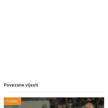
Povezane vijesti
FUDBAL