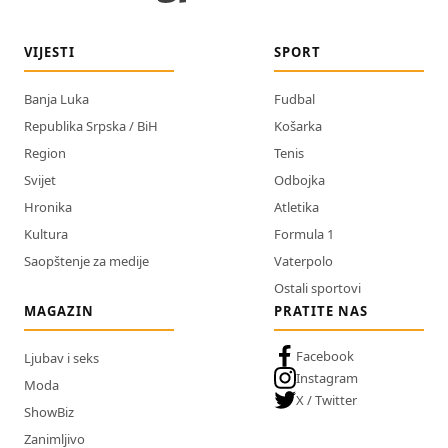
VIJESTI
SPORT
Banja Luka
Fudbal
Republika Srpska / BiH
Košarka
Region
Tenis
Svijet
Odbojka
Hronika
Atletika
Kultura
Formula 1
Saopštenje za medije
Vaterpolo
Ostali sportovi
MAGAZIN
PRATITE NAS
Facebook
Ljubav i seks
Instagram
Moda
X / Twitter
ShowBiz
Zanimljivo