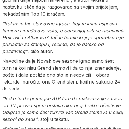
nastavku ističe da je razgovarao sa svojim prijateljem,
nekadašnjim Top 10 igračem.
“Kakav je bio stav ovog igrača, koji je imao uspešnu
karijeru između dva veka, o današnjoj eliti ne računajući
Đokovića i Alkarasa? Tačan termin koji je upotrebio nije
prikladan za štampu i, recimo, da je daleko od
pozitivnog”
, piše autor.
Navodi se da je Novak ove sezone igrao samo šest
turnira koji nisu Grend slemovi i da to nije iznenađenje,
pošto i dalje postiže ono što je njegov cilj – obara
rekorde, naročito one Grend slem, kojih je sakupio 24
do sada.
“Kako to da pomogne ATP turu da maksimizuje zaradu
od TV prava i sponzorstava ako broj 1 retko učestvuje.
Odigrao je samo šest turnira van Grend slemova u celoj
sezoni do sada”
, stoji u tekstu.
“Priznajući njegovu briljantnost, moj prijatelj, bivši član