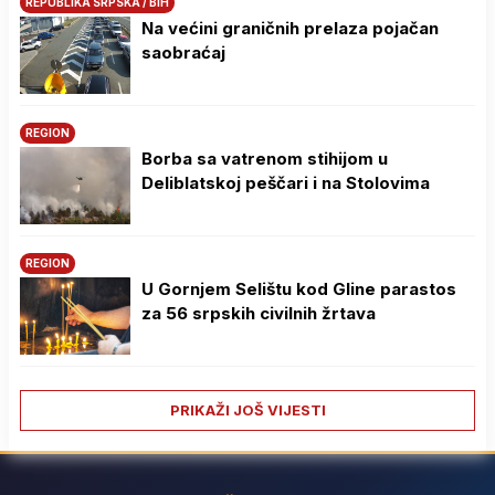
REPUBLIKA SRPSKA / BIH
Na većini graničnih prelaza pojačan
saobraćaj
REGION
Borba sa vatrenom stihijom u
Deliblatskoj peščari i na Stolovima
REGION
U Gornjem Selištu kod Gline parastos
za 56 srpskih civilnih žrtava
PRIKAŽI JOŠ VIJESTI