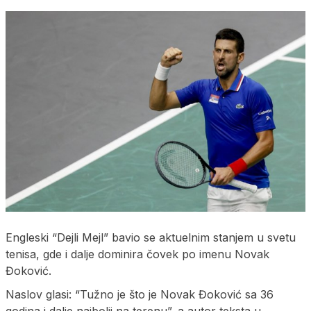
Engleski “Dejli Mejl” bavio se aktuelnim stanjem u svetu
tenisa, gde i dalje dominira čovek po imenu Novak
Đoković.
Naslov glasi: “Tužno je što je Novak Đoković sa 36
godina i dalje najbolji na terenu”, a autor teksta u