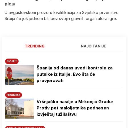
pleju
U avgustovskom prozoru kvalifikacija za Svjetsko prvenstvo
Srbija će još jednom biti bez svojih glavnih orgaizatora igre.
TRENDING
NAJČITANIJE
SVIJET
Španija od danas uvodi kontrole za
putnike iz Italije: Evo šta će
provjeravati
HRONIKA
Vršnjačko nasilje u Mrkonjić Gradu:
Protiv pet maloljetnika podnesen
izvještaj tužilaštvu