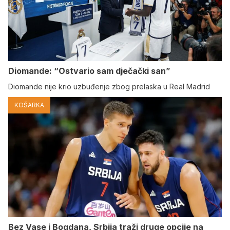
Diomande: “Ostvario sam dječački san”
Diomande nije krio uzbuđenje zbog prelaska u Real Madrid
KOŠARKA
Bez Vase i Bogdana, Srbija traži druge opcije na