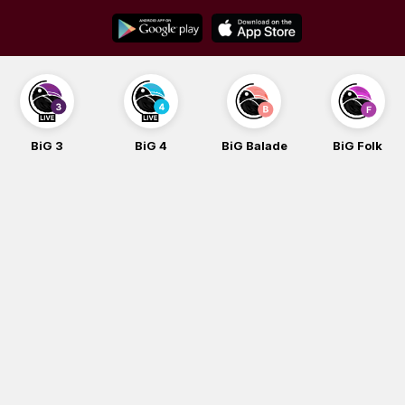
Skip
to
content
BiG 3
BiG 4
BiG Balade
BiG Folk