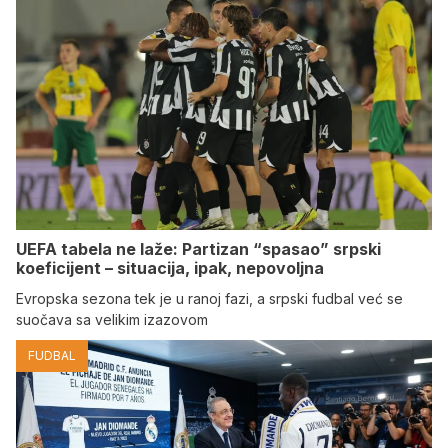
UEFA tabela ne laže: Partizan “spasao” srpski
koeficijent – situacija, ipak, nepovoljna
Evropska sezona tek je u ranoj fazi, a srpski fudbal već se
suočava sa velikim izazovom
FUDBAL