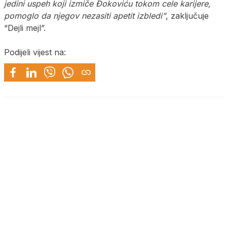
jedini uspeh koji izmiče Đokoviću tokom cele karijere,
pomoglo da njegov nezasiti apetit izbledi”
, zaključuje
“Dejli mejl”.
Podijeli vijest na: