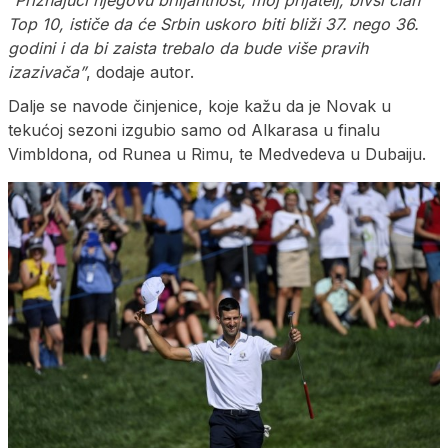
Top 10, ističe da će Srbin uskoro biti bliži 37. nego 36.
godini i da bi zaista trebalo da bude više pravih
izazivača”
, dodaje autor.
Dalje se navode činjenice, koje kažu da je Novak u
tekućoj sezoni izgubio samo od Alkarasa u finalu
Vimbldona, od Runea u Rimu, te Medvedeva u Dubaiju.