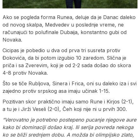
Ako se pogleda forma Runea, deluje da je Danac daleko
od novog skalpa, Medvedev u poslednje vreme, ne
računajući to polufinale Dubaija, konstantno gubi od
Novaka.
Cicipas je pobedio u dva od prva tri susreta protiv
Đokovića, da bi potom izgubio 10 zaredom. Slična je
priča i sa Zverevim, koji je od 2-2 sada došao do skora
4-8 protiv Novaka.
Što se tiče Rubljova, Sinera i Frica, oni su daleko iza i svi
zajedno protiv srpskog asa imaju učinak 1-15.
Pozitivan skor praktično imaju samo Rune i Kirjos (2-1),
a tu je i Jirži Veseli (2-0), Čeh koji nije ni u prvih 300.
“Verovatno je potrebno postepeno pucanje njegove aure
kako bi dominaciji došao kraj. Ili serija povreda nekoga
ko se bliži srednjem dobu. A možda bi olimpijsko zlato,