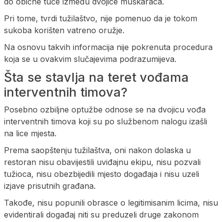
do obične tuče između dvojice muškaraca.
Pri tome, tvrdi tužilaštvo, nije pomenuo da je tokom
sukoba korišten vatreno oružje.
Na osnovu takvih informacija nije pokrenuta procedura
koja se u ovakvim slučajevima podrazumijeva.
Šta se stavlja na teret vođama
interventnih timova?
Posebno ozbiljne optužbe odnose se na dvojicu vođa
interventnih timova koji su po službenom nalogu izašli
na lice mjesta.
Prema saopštenju tužilaštva, oni nakon dolaska u
restoran nisu obavijestili uviđajnu ekipu, nisu pozvali
tužioca, nisu obezbijedili mjesto događaja i nisu uzeli
izjave prisutnih građana.
Takođe, nisu popunili obrasce o legitimisanim licima, nisu
evidentirali događaj niti su preduzeli druge zakonom