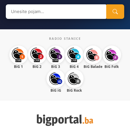
Search
for:
RADIO STANICE
BiG 1
BiG 2
BiG 3
BiG 4
BiG Balade
BiG Folk
BiG iG
BiG Rock