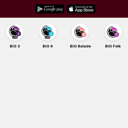
Skip
to
content
BiG 4
BiG Balade
BiG Folk
BiG iG