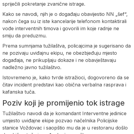
spriječili pokretanje zvanične istrage.
Kako se navodi, njih je o događaju obavijestio NN „šef“,
nakon čega su iz iste kancelarije telefonom kontaktirali
vođe interventnih timova i govorili im koje radnje ne
smiju da preduzmu.
Prema sumnjama tužilaštva, policajcima je sugerisano da
ne pozivaju uviđajnu ekipu, ne obezbjeđuju mjesto
događaja, ne prikupljaju dokaze i ne obavještavaju
nadležno javno tužilaštvo.
Istovremeno je, kako tvrde istražioci, dogovoreno da se
čitav incident predstavi kao obična verbalna rasprava i
kafanska tuča.
Poziv koji je promijenio tok istrage
Tužilaštvo navodi da je komandant Interventne jedinice
umjesto uviđajne ekipe pozvao načelnika Policijske
stanice Voždovac i saopštio mu da je u restoranu došlo