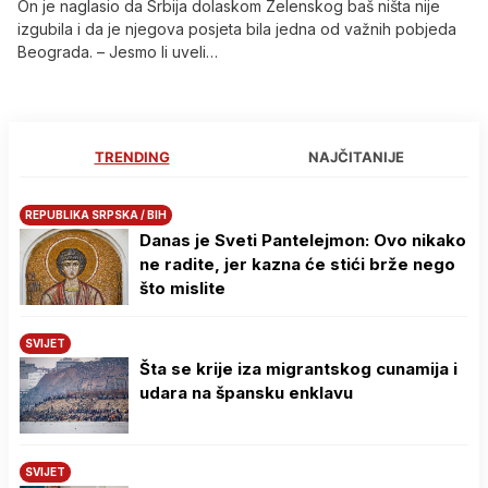
On je naglasio da Srbija dolaskom Zelenskog baš ništa nije
izgubila i da je njegova posjeta bila jedna od važnih pobjeda
Beograda. – Jesmo li uveli…
TRENDING
NAJČITANIJE
REPUBLIKA SRPSKA / BIH
Danas je Sveti Pantelejmon: Ovo nikako
ne radite, jer kazna će stići brže nego
što mislite
SVIJET
Šta se krije iza migrantskog cunamija i
udara na špansku enklavu
SVIJET