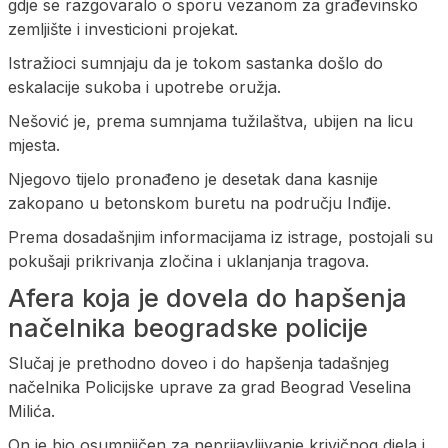
gdje se razgovaralo o sporu vezanom za građevinsko
zemljište i investicioni projekat.
Istražioci sumnjaju da je tokom sastanka došlo do
eskalacije sukoba i upotrebe oružja.
Nešović je, prema sumnjama tužilaštva, ubijen na licu
mjesta.
Njegovo tijelo pronađeno je desetak dana kasnije
zakopano u betonskom buretu na području Inđije.
Prema dosadašnjim informacijama iz istrage, postojali su
pokušaji prikrivanja zločina i uklanjanja tragova.
Afera koja je dovela do hapšenja
načelnika beogradske policije
Slučaj je prethodno doveo i do hapšenja tadašnjeg
načelnika Policijske uprave za grad Beograd Veselina
Milića.
On je bio osumnjičen za neprijavljivanje krivičnog djela i