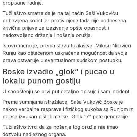
propisane radnje.
Tužilaštvo smatra da je na taj način Saši Vukoviću
pribavljena korist jer protiv njega tada nije podnesena
krivična prijava za izazivanje opšte opasnosti i
nedozvoljeno držanje i nošenje oružja.
Istovremeno je, prema stavu tužilaštva, Milošu Niloviću
Runju kao oštećenom uskraćena mogućnost da svoja
prava ostvaruje u eventualnom sudskom postupku.
Boske izvadio „glok“ i pucao u
lokalu punom gostiju
U saopštenju se prvi put detaljno opisuje i sam incident.
Prema sumnjama istražilaca, Saša Vuković Boske je
nakon verbalne rasprave i fizičkog sukoba sa Runjom iz
pojasa izvukao pištolj marke „Glok 17“ pete generacije.
Tužilaštvo tvrdi da za nošenje tog oružja nije imao
dozvolu nadležnog organa.