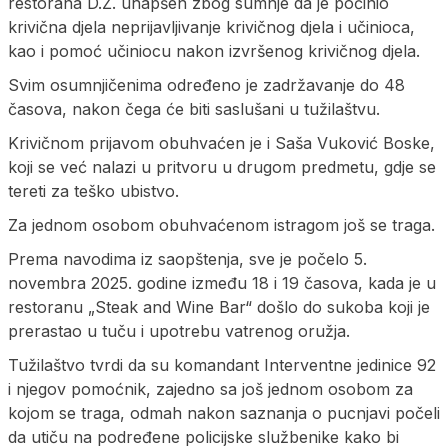
restorana D.Ž. uhapšen zbog sumnje da je počinio
krivična djela neprijavljivanje krivičnog djela i učinioca,
kao i pomoć učiniocu nakon izvršenog krivičnog djela.
Svim osumnjičenima određeno je zadržavanje do 48
časova, nakon čega će biti saslušani u tužilaštvu.
Krivičnom prijavom obuhvaćen je i Saša Vuković Boske,
koji se već nalazi u pritvoru u drugom predmetu, gdje se
tereti za teško ubistvo.
Za jednom osobom obuhvaćenom istragom još se traga.
Prema navodima iz saopštenja, sve je počelo 5.
novembra 2025. godine između 18 i 19 časova, kada je u
restoranu „Steak and Wine Bar“ došlo do sukoba koji je
prerastao u tuču i upotrebu vatrenog oružja.
Tužilaštvo tvrdi da su komandant Interventne jedinice 92
i njegov pomoćnik, zajedno sa još jednom osobom za
kojom se traga, odmah nakon saznanja o pucnjavi počeli
da utiču na podređene policijske službenike kako bi