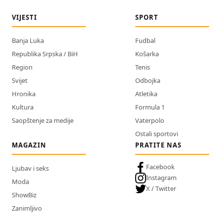
VIJESTI
SPORT
Banja Luka
Fudbal
Republika Srpska / BiH
Košarka
Region
Tenis
Svijet
Odbojka
Hronika
Atletika
Kultura
Formula 1
Saopštenje za medije
Vaterpolo
Ostali sportovi
MAGAZIN
PRATITE NAS
Facebook
Ljubav i seks
Instagram
Moda
X / Twitter
ShowBiz
Zanimljivo