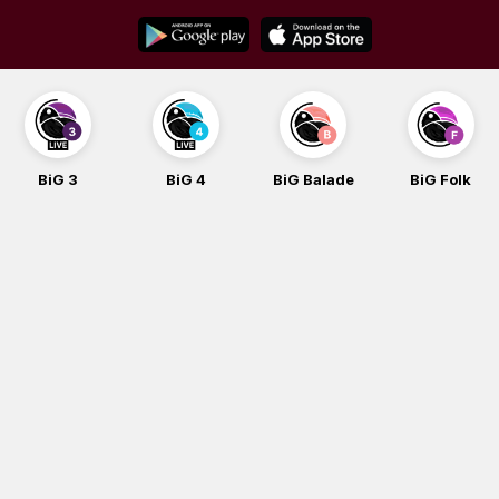
Skip
to
content
BiG 3
BiG 4
BiG Balade
BiG Folk