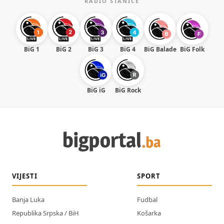
RADIO STANICE
BiG 1
BiG 2
BiG 3
BiG 4
BiG Balade
BiG Folk
BiG iG
BiG Rock
VIJESTI
SPORT
Banja Luka
Fudbal
Republika Srpska / BiH
Košarka