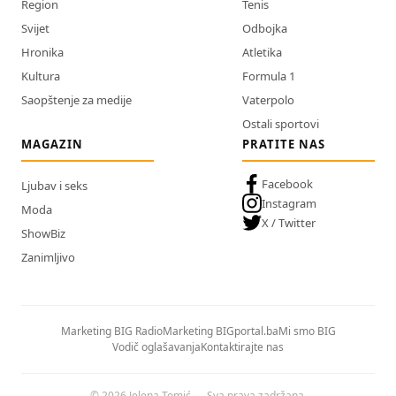
Region
Tenis
Svijet
Odbojka
Hronika
Atletika
Kultura
Formula 1
Saopštenje za medije
Vaterpolo
Ostali sportovi
MAGAZIN
PRATITE NAS
Facebook
Ljubav i seks
Instagram
Moda
X / Twitter
ShowBiz
Zanimljivo
Marketing BIG Radio
Marketing BIGportal.ba
Mi smo BIG
Vodič oglašavanja
Kontaktirajte nas
© 2026 Jelena Tomić — Sva prava zadržana.