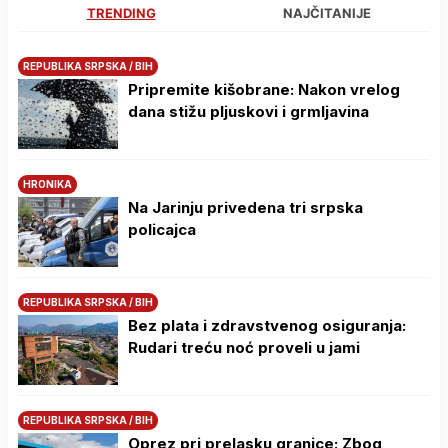
TRENDING
NAJČITANIJE
REPUBLIKA SRPSKA / BIH
Pripremite kišobrane: Nakon vrelog
dana stižu pljuskovi i grmljavina
HRONIKA
Na Јarinju privedena tri srpska
policajca
REPUBLIKA SRPSKA / BIH
Bez plata i zdravstvenog osiguranja:
Rudari treću noć proveli u jami
REPUBLIKA SRPSKA / BIH
Oprez pri prelasku granice: Zbog