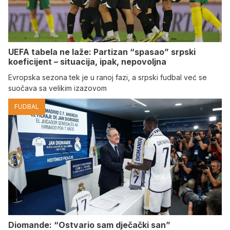
UEFA tabela ne laže: Partizan “spasao” srpski
koeficijent – situacija, ipak, nepovoljna
Evropska sezona tek je u ranoj fazi, a srpski fudbal već se
suočava sa velikim izazovom
FUDBAL
Diomande: “Ostvario sam dječački san”