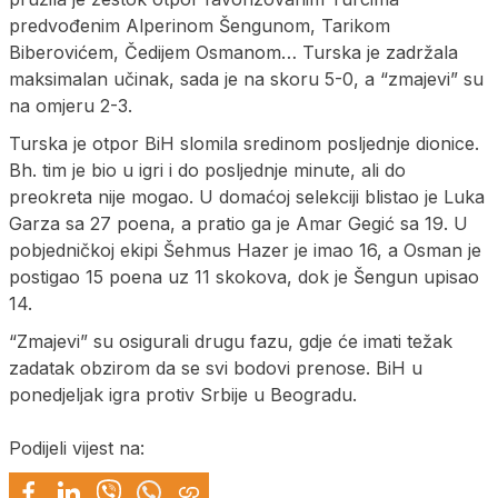
predvođenim Alperinom Šengunom, Tarikom
Biberovićem, Čedijem Osmanom… Turska je zadržala
maksimalan učinak, sada je na skoru 5-0, a “zmajevi” su
na omjeru 2-3.
Turska je otpor BiH slomila sredinom posljednje dionice.
Bh. tim je bio u igri i do posljednje minute, ali do
preokreta nije mogao. U domaćoj selekciji blistao je Luka
Garza sa 27 poena, a pratio ga je Amar Gegić sa 19. U
pobjedničkoj ekipi Šehmus Hazer je imao 16, a Osman je
postigao 15 poena uz 11 skokova, dok je Šengun upisao
14.
“Zmajevi” su osigurali drugu fazu, gdje će imati težak
zadatak obzirom da se svi bodovi prenose. BiH u
ponedjeljak igra protiv Srbije u Beogradu.
Podijeli vijest na: