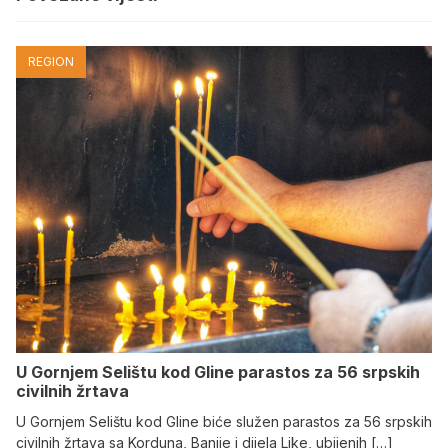
REGION
U Gornjem Selištu kod Gline parastos za 56 srpskih
civilnih žrtava
U Gornjem Selištu kod Gline biće služen parastos za 56 srpskih
civilnih žrtava sa Korduna, Banije i dijela Like, ubijenih […]