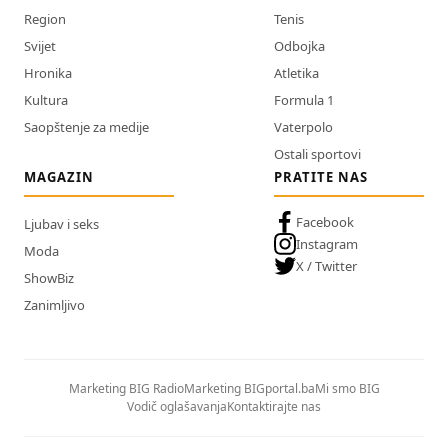
Region
Tenis
Svijet
Odbojka
Hronika
Atletika
Kultura
Formula 1
Saopštenje za medije
Vaterpolo
Ostali sportovi
MAGAZIN
PRATITE NAS
Facebook
Ljubav i seks
Instagram
Moda
X / Twitter
ShowBiz
Zanimljivo
Marketing BIG Radio
Marketing BIGportal.ba
Mi smo BIG
Vodič oglašavanja
Kontaktirajte nas