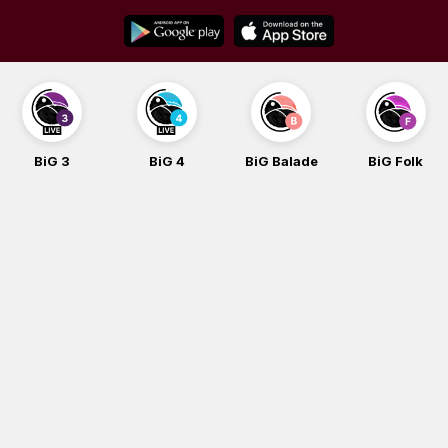
Skip
to
content
BiG 3
BiG 4
BiG Balade
BiG Folk