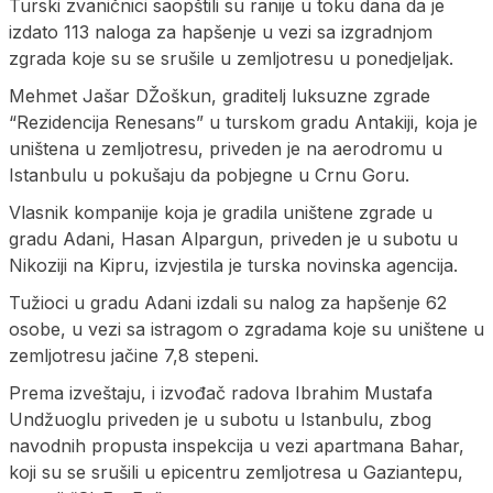
Turski zvaničnici saopštili su ranije u toku dana da je
izdato 113 naloga za hapšenje u vezi sa izgradnjom
zgrada koje su se srušile u zemljotresu u ponedjeljak.
Mehmet Јašar DŽoškun, graditelj luksuzne zgrade
“Rezidencija Renesans” u turskom gradu Antakiji, koja je
uništena u zemljotresu, priveden je na aerodromu u
Istanbulu u pokušaju da pobjegne u Crnu Goru.
Vlasnik kompanije koja je gradila uništene zgrade u
gradu Adani, Hasan Alpargun, priveden je u subotu u
Nikoziji na Kipru, izvjestila je turska novinska agencija.
Tužioci u gradu Adani izdali su nalog za hapšenje 62
osobe, u vezi sa istragom o zgradama koje su uništene u
zemljotresu jačine 7,8 stepeni.
Prema izveštaju, i izvođač radova Ibrahim Mustafa
Undžuoglu priveden je u subotu u Istanbulu, zbog
navodnih propusta inspekcija u vezi apartmana Bahar,
koji su se srušili u epicentru zemljotresa u Gaziantepu,