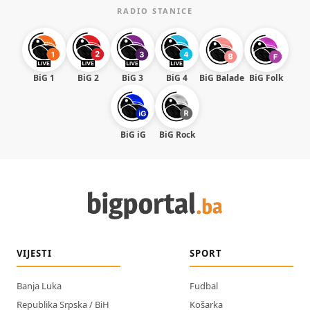
RADIO STANICE
BiG 1
BiG 2
BiG 3
BiG 4
BiG Balade
BiG Folk
BiG iG
BiG Rock
VIJESTI
SPORT
Banja Luka
Fudbal
Republika Srpska / BiH
Košarka