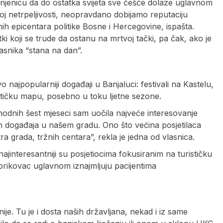
činjenicu da do ostatka svijeta sve češće dolaze uglavnom
oj netrpeljivosti, neopravdano dobijamo reputaciju
ih epicentara politike Bosne i Hercegovine, ispašta.
ki koji se trude da ostanu na mrtvoj tački, pa čak, ako je
asnika “stana na dan”.
ivo najpopularniji događaji u Banjaluci: festivali na Kastelu,
rističku mapu, posebno u toku ljetne sezone.
hodnih šest mjeseci sam uočila najveće interesovanje
nih događaja u našem gradu. Ono što većina posjetilaca
tra grada, tržnih centara”, rekla je jedna od vlasnica.
ajinteresantniji su posjetiocima fokusiranim na turističku
prikovac uglavnom iznajmljuju pacijentima
enije. Tu je i dosta naših državljana, nekad i iz same