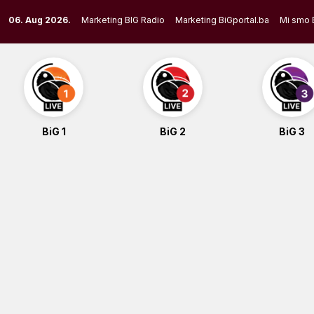
Skip
06. Aug 2026.
Marketing BIG Radio
Marketing BiGportal.ba
Mi smo 
to
content
BiG 1
BiG 2
BiG 3