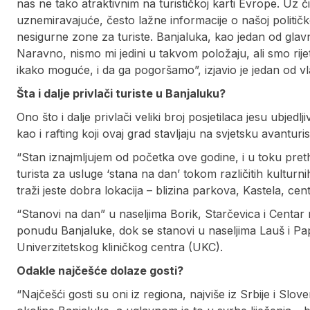
nas ne tako atraktivnim na turističkoj karti Evrope. Uz 
uznemiravajuće, često lažne informacije o našoj političk
nesigurne zone za turiste. Banjaluka, kao jedan od glavn
Naravno, nismo mi jedini u takvom položaju, ali smo rijet
ikako moguće, i da ga pogoršamo”, izjavio je jedan od vl
Šta i dalje privlači turiste u Banjaluku?
Ono što i dalje privlači veliki broj posjetilaca jesu ubjedlj
kao i rafting koji ovaj grad stavljaju na svjetsku avantu
“Stan iznajmljujem od početka ove godine, i u toku pret
turista za usluge ‘stana na dan’ tokom različitih kultur
traži jeste dobra lokacija – blizina parkova, Kastela, cen
“Stanovi na dan” u naseljima Borik, Starčevica i Centar n
ponudu Banjaluke, dok se stanovi u naseljima Lauš i Pa
Univerzitetskog kliničkog centra (UKC).
Odakle najčešće dolaze gosti?
“Najčešći gosti su oni iz regiona, najviše iz Srbije i Slov