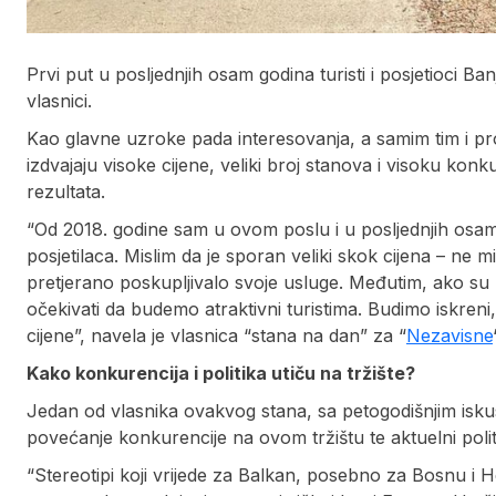
Prvi put u posljednjih osam godina turisti i posjetioci B
vlasnici.
Kao glavne uzroke pada interesovanja, a samim tim i prof
izdvajaju visoke cijene, veliki broj stanova i visoku konk
rezultata.
“Od 2018. godine sam u ovom poslu i u posljednjih osa
posjetilaca. Mislim da je sporan veliki skok cijena – ne m
pretjerano poskupljivalo svoje usluge. Međutim, ako su u
očekivati da budemo atraktivni turistima. Budimo iskreni
cijene”, navela je vlasnica “stana na dan” za “
Nezavisne
Kako konkurencija i politika utiču na tržište?
Jedan od vlasnika ovakvog stana, sa petogodišnjim iskus
povećanje konkurencije na ovom tržištu te aktuelni politič
“Stereotipi koji vrijede za Balkan, posebno za Bosnu i H