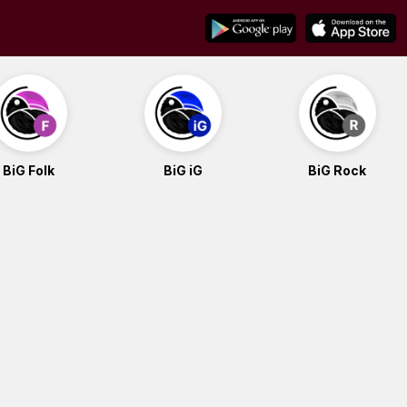
BiG Folk
BiG iG
BiG Rock