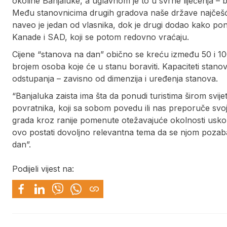
okoline Banjaluke, a uglavnom je to u svrhe liječenja – 
Među stanovnicima drugih gradova naše države najčešće 
naveo je jedan od vlasnika, dok je drugi dodao kako pone
Kanade i SAD, koji se potom redovno vraćaju.
Cijene “stanova na dan” obično se kreću između 50 i 1
brojem osoba koje će u stanu boraviti. Kapaciteti stanov
odstupanja – zavisno od dimenzija i uređenja stanova.
“Banjaluka zaista ima šta da ponudi turistima širom svijet
povratnika, koji sa sobom povedu ili nas preporuče svoj
grada kroz ranije pomenute otežavajuće okolnosti uskor
ovo postati dovoljno relevantna tema da se njom pozabavi
dan”.
Podijeli vijest na: