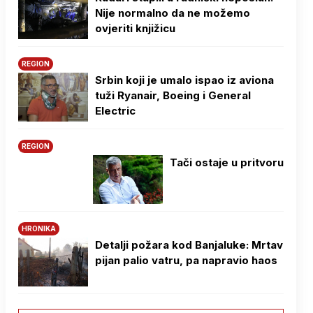
Nije normalno da ne možemo
ovjeriti knjižicu
REGION
Srbin koji je umalo ispao iz aviona
tuži Ryanair, Boeing i General
Electric
REGION
Tači ostaje u pritvoru
HRONIKA
Detalji požara kod Banjaluke: Mrtav
pijan palio vatru, pa napravio haos