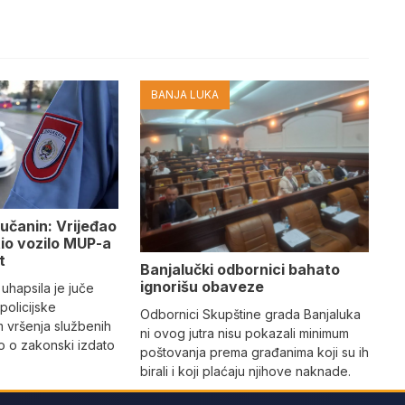
BANJA LUKA
učanin: Vrijeđao
tio vozilo MUP-a
t
Banjalučki odbornici bahato
ignorišu obaveze
 uhapsila je juče
 policijske
Odbornici Skupštine grada Banjaluka
m vršenja službenih
ni ovog jutra nisu pokazali minimum
io o zakonski izdato
poštovanja prema građanima koji su ih
birali i koji plaćaju njihove naknade.