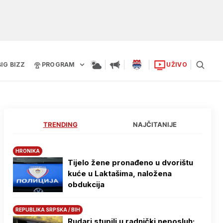
BIG BIZZ
PROGRAM
UŽIVO
TRENDING
NAJČITANIJE
HRONIKA
Tijelo žene pronađeno u dvorištu
kuće u Laktašima, naložena
obdukcija
REPUBLIKA SRPSKA / BIH
Rudari stupili u radnički neposluh: