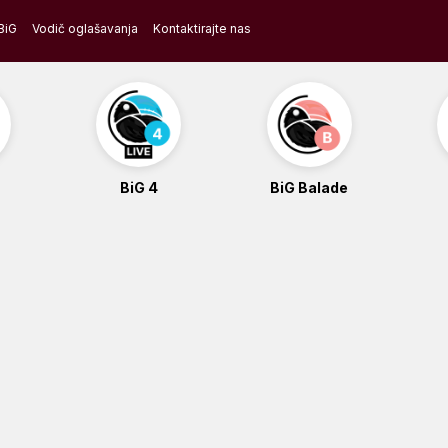
BiG
Vodič oglašavanja
Kontaktirajte nas
BiG 4
BiG Balade