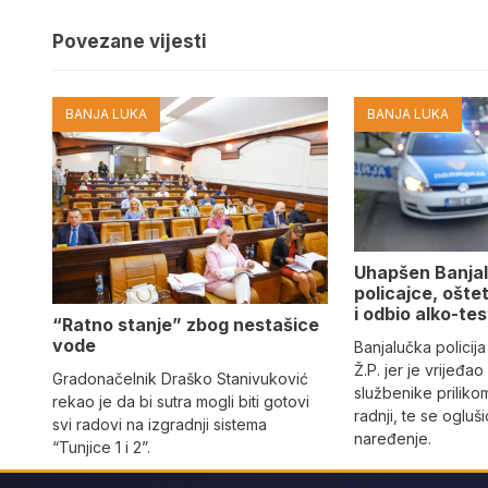
Povezane vijesti
BANJA LUKA
BANJA LUKA
Uhapšen Banjal
policajce, ošte
i odbio alko-tes
“Ratno stanje” zbog nestašice
vode
Banjalučka policija
Ž.P. jer je vrijeđao
Gradonačelnik Draško Stanivuković
službenike priliko
rekao je da bi sutra mogli biti gotovi
radnji, te se ogluš
svi radovi na izgradnji sistema
naređenje.
“Tunjice 1 i 2”.