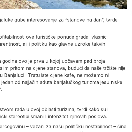
anjaluke gube interesovanje za “stanove na dan”, tvrde
itabilnosti ove turističke ponude grada, vlasnici
urentnost, ali i politiku kao glavne uzroke takvih
m godina ovo je prva u kojoj uočavam pad broja
islim pritom na cijene stanova, budući da naše tržište nije
 Banjaluci i Trstu iste cijene kafe, ne možemo ni
, jedan od najjačih aduta banjalučkog turizma jesu niske
“.
tvom rada u ovoj oblasti turizma, tvrdi kako su i
ki stereotipi smanjili intenzitet njihovih poslova.
ercegovinu – vezani za našu političku nestabilnost – čine