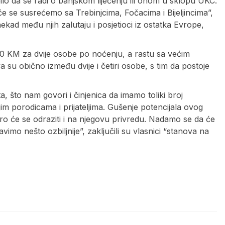
bilo da se radi o banjskom liječenju ili onom u sklopu UKC.
se susrećemo sa Trebinjcima, Fočacima i Bijeljincima”,
kad među njih zalutaju i posjetioci iz ostatka Evrope,
00 KM za dvije osobe po noćenju, a rastu sa većim
a su obično između dvije i četiri osobe, s tim da postoje
a, što nam govori i činjenica da imamo toliki broj
im porodicama i prijateljima. Gušenje potencijala ovog
o će se odraziti i na njegovu privredu. Nadamo se da će
mo nešto ozbiljnije”, zaključili su vlasnici “stanova na