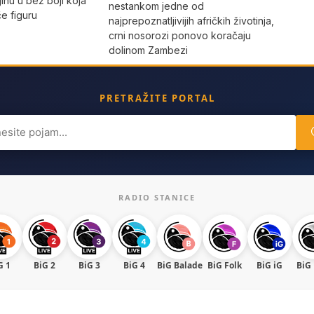
jinu u bež boji koja
nestankom jedne od
iče figuru
najprepoznatljivijih afričkih životinja,
crni nosorozi ponovo koračaju
dolinom Zambezi
PRETRAŽITE PORTAL
ch
RADIO STANICE
G 1
BiG 2
BiG 3
BiG 4
BiG Balade
BiG Folk
BiG iG
BiG