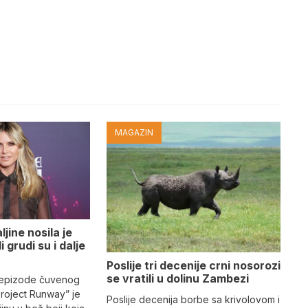
MAGAZIN
jine nosila je
i grudi su i dalje
Poslije tri decenije crni nosorozi
se vratili u dolinu Zambezi
 epizode čuvenog
Project Runway” je
Poslije decenija borbe sa krivolovom i