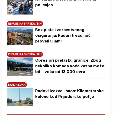
policajca
REPUBLIKA SRPSKA / BIH
Bez plata i zdravstvenog
osiguranja: Rudari treću noć
proveli u jami
REPUBLIKA SRPSKA / BIH
Oprez pri prelasku granice: Zbog
nekoliko komada voća kazna može
biti i veća od 13.000 evra
BANJA LUKA
Radovi izazvali haos: Kilometarske
kolone kod Prijedorske petlje