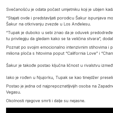
Svečanošću je odata počast umjetniku koji je ubijen kad
“Stajati ovde i predstavljati porodicu Šakur ispunjava m
Šakur na otkrivanju zvezde u Los Anđelesu.
“Tupak je duboko u sebi znao da je oduvek predodređen
tu privilegiju da gledam kako se ta veličina stvara”, dodal
Poznat po svojim emocionalno intenzivnim stihovima i 
miliona ploča s hitovima poput “California Love” i “Cha
Šakur je takođe postao ključna ličnost u rivalstvu izm
Iako je rođen u Njujorku, Tupak se kao tinejdžer presel
Postao je jedna od najprepoznatljivijih osoba na Zapadn
Vegasu.
Okolnosti njegove smrti i dalje su nejasne.