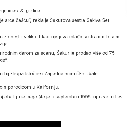
a je imao 25 godina.
oje srce čašću”, rekla je Šakurova sestra Sekiva Set
 za nešto veliko. I kao njegova mlađa sestra imala sam
a je.
prirodnim darom za scenu, Šakur je prodao više od 75
nge”.
eđu hip-hopa Istočne i Zapadne američke obale.
io s porodicom u Kaliforniju.
oj obali prije nego što je u septembru 1996. upucan u Las