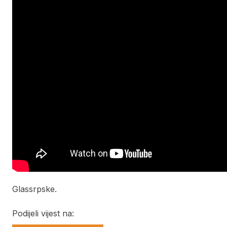
Glassrpske.
Podijeli vijest na: