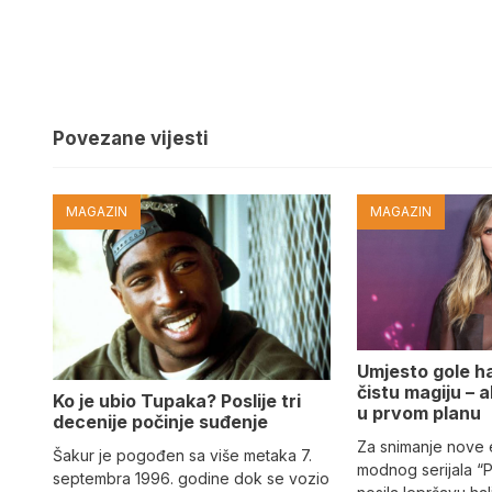
Povezane vijesti
MAGAZIN
MAGAZIN
Umjesto gole hal
čistu magiju – al
Ko je ubio Tupaka? Poslije tri
u prvom planu
decenije počinje suđenje
Za snimanje nove
Šakur je pogođen sa više metaka 7.
modnog serijala “
septembra 1996. godine dok se vozio