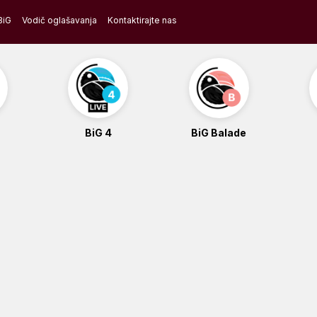
BiG
Vodič oglašavanja
Kontaktirajte nas
BiG 4
BiG Balade