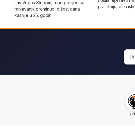
nosila lepršavu hal
Las Vegas Stripom, a od posljedica
prati liniju tela i ist
ranjavanja preminuo je šest dana
kasnije u 25. godini
Sear
for:
Bi