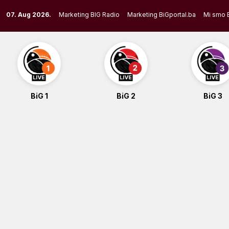
Skip
07. Aug 2026.
Marketing BIG Radio
Marketing BiGportal.ba
Mi smo 
to
content
BiG 1
BiG 2
BiG 3