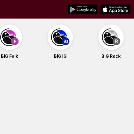
BiG Folk
BiG iG
BiG Rock