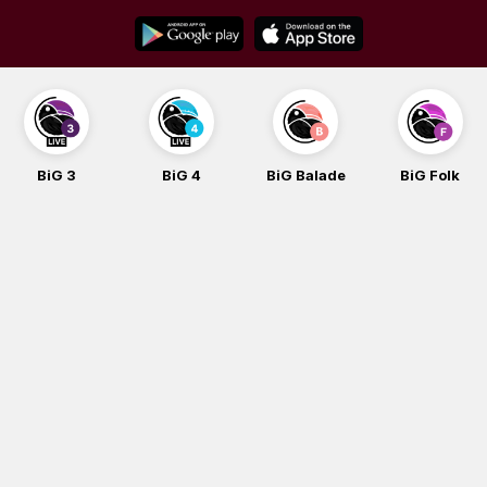
Skip
to
content
BiG 3
BiG 4
BiG Balade
BiG Folk