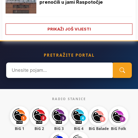
prenoćili u jami Raspotočje
PRIKAŽI JOŠ VIJESTI
PRETRAŽITE PORTAL
Search
for:
RADIO STANICE
BiG 1
BiG 2
BiG 3
BiG 4
BiG Balade
BiG Folk