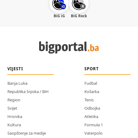
BiG iG
BiG Rock
VIJESTI
SPORT
Banja Luka
Fudbal
Republika Srpska / BiH
Košarka
Region
Tenis
Svijet
Odbojka
Hronika
Atletika
Kultura
Formula 1
Saopštenje za medije
Vaterpolo