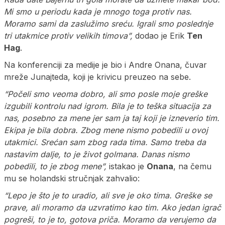
Mi smo u periodu kada je mnogo toga protiv nas.
Moramo sami da zaslužimo sreću. Igrali smo poslednje
tri utakmice protiv velikih timova”,
dodao je Erik
Ten
Hag
.
Na konferenciji za medije je bio i Andre Onana, čuvar
mreže Junajteda, koji je krivicu preuzeo na sebe.
“Počeli smo veoma dobro, ali smo posle moje greške
izgubili kontrolu nad igrom. Bila je to teška situacija za
nas, posebno za mene jer sam ja taj koji je izneverio tim.
Ekipa je bila dobra. Zbog mene nismo pobedili u ovoj
utakmici. Srećan sam zbog rada tima. Samo treba da
nastavim dalje, to je život golmana. Danas nismo
pobedili, to je zbog mene”,
istakao je
Onana
, na čemu
mu se holandski stručnjak zahvalio:
“Lepo je što je to uradio, ali sve je oko tima. Greške se
prave, ali moramo da uzvratimo kao tim. Ako jedan igrač
pogreši, to je to, gotova priča. Moramo da verujemo da