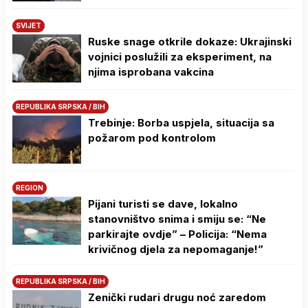
SVIJET
Ruske snage otkrile dokaze: Ukrajinski
vojnici poslužili za eksperiment, na
njima isprobana vakcina
REPUBLIKA SRPSKA / BIH
Trebinje: Borba uspjela, situacija sa
požarom pod kontrolom
REGION
Pijani turisti se dave, lokalno
stanovništvo snima i smiju se: “Ne
parkirajte ovdje” – Policija: “Nema
krivičnog djela za nepomaganje!”
REPUBLIKA SRPSKA / BIH
Zenički rudari drugu noć zaredom