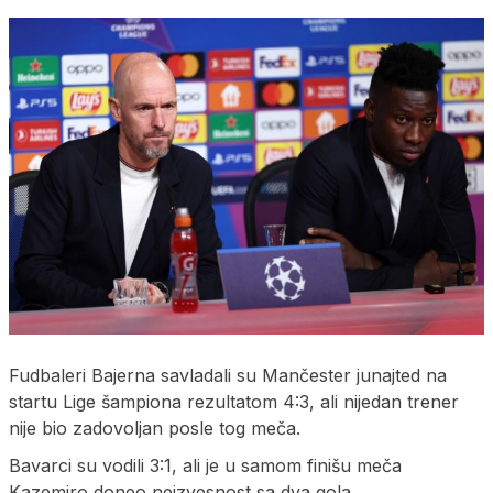
Fudbaleri Bajerna savladali su Mančester junajted na
startu Lige šampiona rezultatom 4:3, ali nijedan trener
nije bio zadovoljan posle tog meča.
Bavarci su vodili 3:1, ali je u samom finišu meča
Kazemiro doneo neizvesnost sa dva gola.