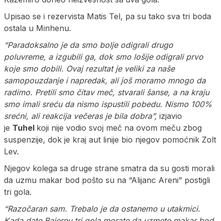
Upisao se i rezervista Matis Tel, pa su tako sva tri boda
ostala u Minhenu.
“Paradoksalno je da smo bolje odigrali drugo
poluvreme, a izgubili ga, dok smo lošije odigrali prvo
koje smo dobili. Ovaj rezultat je veliki za naše
samopouzdanje i napredak, ali još moramo mnogo da
radimo. Pretili smo čitav meč, stvarali šanse, a na kraju
smo imali sreću da nismo ispustili pobedu. Nismo 100%
srećni, ali reakcija večeras je bila dobra”,
izjavio
je
Tuhel
koji nije vodio svoj meč na ovom meču zbog
suspenzije, dok je kraj aut linije bio njegov pomoćnik Zolt
Lev.
Njegov kolega sa druge strane smatra da su gosti morali
da uzmu makar bod pošto su na “Alijanc Areni” postigli
tri gola.
“Razočaran sam. Trebalo je da ostanemo u utakmici.
Kada date Bajernu tri gola morate da uzmete makar bod.