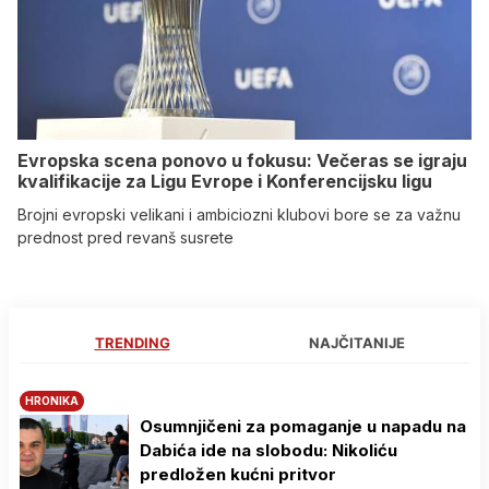
Evropska scena ponovo u fokusu: Večeras se igraju
kvalifikacije za Ligu Evrope i Konferencijsku ligu
Brojni evropski velikani i ambiciozni klubovi bore se za važnu
prednost pred revanš susrete
TRENDING
NAJČITANIJE
HRONIKA
Osumnjičeni za pomaganje u napadu na
Dabića ide na slobodu: Nikoliću
predložen kućni pritvor