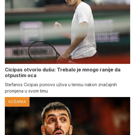
Cicipas otvorio dušu: Trebalo je mnogo ranije da
otpustim oca
Stefanos Cicipas ponovo uživa u tenisu nakon značajnih
promjena u svom timu
KOŠARKA