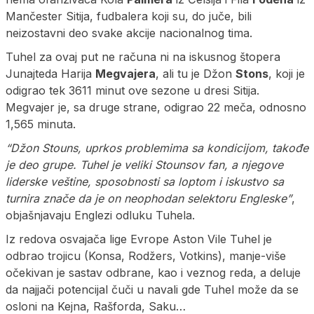
Mančester Sitija, fudbalera koji su, do juče, bili
neizostavni deo svake akcije nacionalnog tima.
Tuhel za ovaj put ne računa ni na iskusnog štopera
Junajteda Harija
Megvajera
, ali tu je Džon
Stons
, koji je
odigrao tek 3611 minut ove sezone u dresi Sitija.
Megvajer je, sa druge strane, odigrao 22 meča, odnosno
1,565 minuta.
“Džon Stouns, uprkos problemima sa kondicijom, takođe
je deo grupe. Tuhel je veliki Stounsov fan, a njegove
liderske veštine, sposobnosti sa loptom i iskustvo sa
turnira znače da je on neophodan selektoru Engleske”
,
objašnjavaju Englezi odluku Tuhela.
Iz redova osvajača lige Evrope Aston Vile Tuhel je
odbrao trojicu (Konsa, Rodžers, Votkins), manje-više
očekivan je sastav odbrane, kao i veznog reda, a deluje
da najjači potencijal čuči u navali gde Tuhel može da se
osloni na Kejna, Rašforda, Saku…