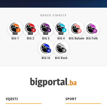
RADIO STANICE
BiG 1
BiG 2
BiG 3
BiG 4
BiG Balade
BiG Folk
BiG iG
BiG Rock
VIJESTI
SPORT