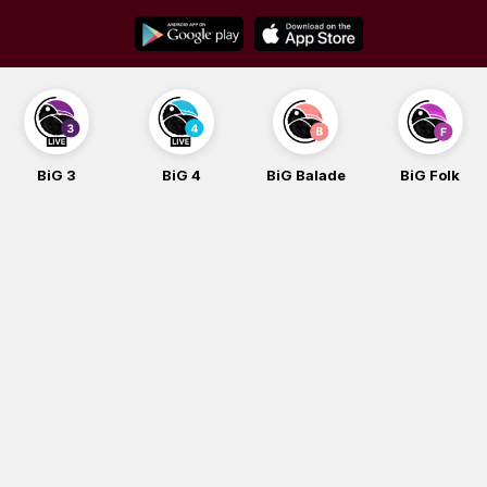
Skip
to
content
BiG 3
BiG 4
BiG Balade
BiG Folk