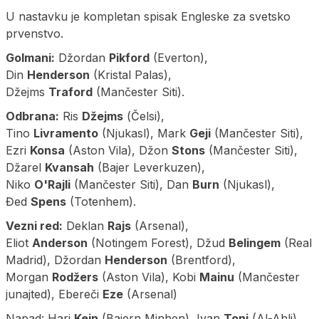
U nastavku je kompletan spisak Engleske za svetsko
prvenstvo.
Golmani:
Džordan
Pikford
(Everton),
Din
Henderson
(Kristal Palas),
Džejms
Traford
(Mančester Siti).
Odbrana:
Ris
Džejms
(Čelsi),
Tino
Livramento
(Njukasl), Mark
Geji
(Mančester Siti),
Ezri
Konsa
(Aston Vila), Džon
Stons
(Mančester Siti),
Džarel
Kvansah
(Bajer Leverkuzen),
Niko
O'Rajli
(Mančester Siti), Dan
Burn
(Njukasl),
Đed
Spens
(Totenhem).
Vezni red:
Deklan
Rajs
(Arsenal),
Eliot
Anderson
(Notingem Forest), Džud
Belingem
(Real
Madrid), Džordan
Henderson
(Brentford),
Morgan
Rodžers
(Aston Vila), Kobi
Mainu
(Mančester
junajted), Ebereči
Eze
(Arsenal)
Napad: Hari
Kejn
(Bajern Minhen), Ivan
Toni
(Al-Ahli),