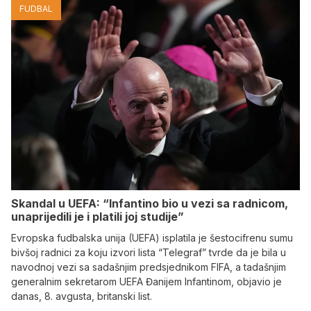
FUDBAL
Skandal u UEFA: “Infantino bio u vezi sa radnicom,
unaprijedili je i platili joj studije”
Evropska fudbalska unija (UEFA) isplatila je šestocifrenu sumu
bivšoj radnici za koju izvori lista “Telegraf” tvrde da je bila u
navodnoj vezi sa sadašnjim predsjednikom FIFA, a tadašnjim
generalnim sekretarom UEFA Đanijem Infantinom, objavio je
danas, 8. avgusta, britanski list.