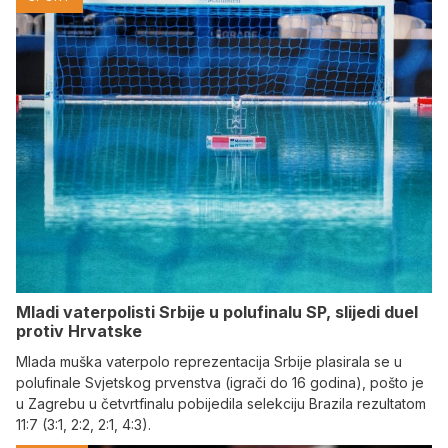
Mladi vaterpolisti Srbije u polufinalu SP, slijedi duel
protiv Hrvatske
Mlada muška vaterpolo reprezentacija Srbije plasirala se u
polufinale Svjetskog prvenstva (igrači do 16 godina), pošto je
u Zagrebu u četvrtfinalu pobijedila selekciju Brazila rezultatom
11:7 (3:1, 2:2, 2:1, 4:3).