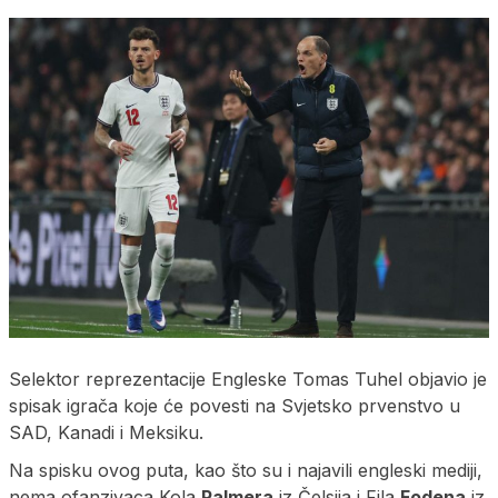
Selektor reprezentacije Engleske Tomas Tuhel objavio je
spisak igrača koje će povesti na Svjetsko prvenstvo u
SAD, Kanadi i Meksiku.
Na spisku ovog puta, kao što su i najavili engleski mediji,
nema ofanzivaca Kola
Palmera
iz Čelsija i Fila
Fodena
iz