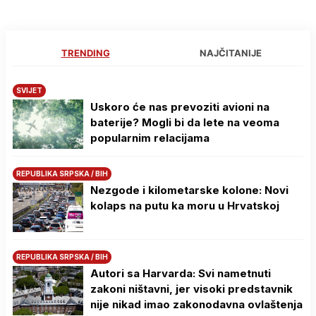
TRENDING
NAJČITANIJE
SVIJET
Uskoro će nas prevoziti avioni na
baterije? Mogli bi da lete na veoma
popularnim relacijama
REPUBLIKA SRPSKA / BIH
Nezgode i kilometarske kolone: Novi
kolaps na putu ka moru u Hrvatskoj
REPUBLIKA SRPSKA / BIH
Autori sa Harvarda: Svi nametnuti
zakoni ništavni, jer visoki predstavnik
nije nikad imao zakonodavna ovlaštenja