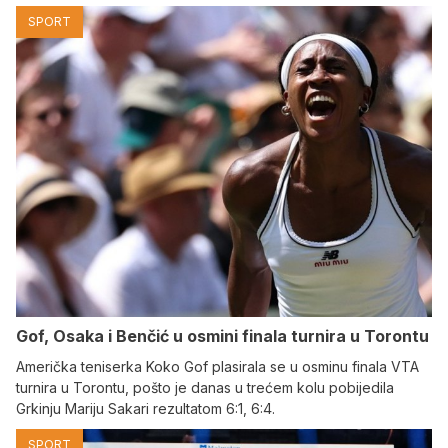
SPORT
Gof, Osaka i Benčić u osmini finala turnira u Torontu
Američka teniserka Koko Gof plasirala se u osminu finala VTA
turnira u Torontu, pošto je danas u trećem kolu pobijedila
Grkinju Mariju Sakari rezultatom 6:1, 6:4.
SPORT