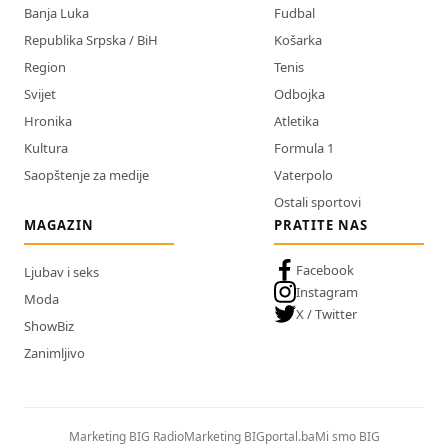
Banja Luka
Fudbal
Republika Srpska / BiH
Košarka
Region
Tenis
Svijet
Odbojka
Hronika
Atletika
Kultura
Formula 1
Saopštenje za medije
Vaterpolo
Ostali sportovi
MAGAZIN
PRATITE NAS
Facebook
Ljubav i seks
Instagram
Moda
X / Twitter
ShowBiz
Zanimljivo
Marketing BIG Radio
Marketing BIGportal.ba
Mi smo BIG