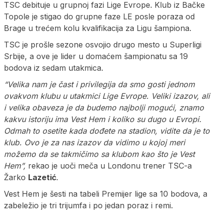
TSC debituje u grupnoj fazi Lige Evrope. Klub iz Bačke
Topole je stigao do grupne faze LE posle poraza od
Brage u trećem kolu kvalifikacija za Ligu šampiona.
TSC je prošle sezone osvojio drugo mesto u Superligi
Srbije, a ove je lider u domaćem šampionatu sa 19
bodova iz sedam utakmica.
“Velika nam je čast i privilegija da smo gosti jednom
ovakvom klubu u utakmici Lige Evrope. Veliki izazov, ali
i velika obaveza je da budemo najbolji mogući, znamo
kakvu istoriju ima Vest Hem i koliko su dugo u Evropi.
Odmah to osetite kada dođete na stadion, vidite da je to
klub. Ovo je za nas izazov da vidimo u kojoj meri
možemo da se takmičimo sa klubom kao što je Vest
Hem”,
rekao je uoči meča u Londonu trener TSC-a
Žarko
Lazetić
.
Vest Hem je šesti na tabeli Premijer lige sa 10 bodova, a
zabeležio je tri trijumfa i po jedan poraz i remi.