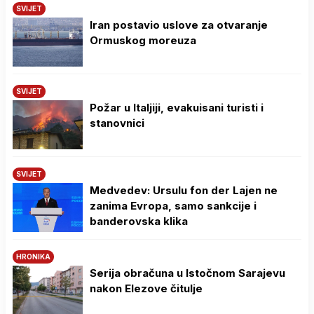
SVIJET
Iran postavio uslove za otvaranje
Ormuskog moreuza
SVIJET
Požar u Italjiji, evakuisani turisti i
stanovnici
SVIJET
Medvedev: Ursulu fon der Lajen ne
zanima Evropa, samo sankcije i
banderovska klika
HRONIKA
Serija obračuna u Istočnom Sarajevu
nakon Elezove čitulje