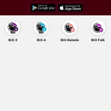
Skip
to
content
BiG 3
BiG 4
BiG Balade
BiG Folk