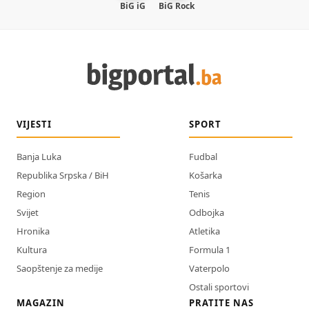
BiG iG
BiG Rock
VIJESTI
SPORT
Banja Luka
Fudbal
Republika Srpska / BiH
Košarka
Region
Tenis
Svijet
Odbojka
Hronika
Atletika
Kultura
Formula 1
Saopštenje za medije
Vaterpolo
Ostali sportovi
MAGAZIN
PRATITE NAS