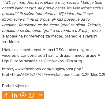
“TSC je imao dobre rezultate u ovoj sezoni. Malo je teže
oceniti njihovu igru, ali prikupićemo što više informacija i
proslediti ih našim fudbalerima. Nije lako dobiti sve
informacije o timu iz Srbije, ali naš posao je da to
uradimo. Radujemo se što ćemo igrati sa njima. Takođe,
radujemo se što ćemo igrati u novembru u Srbiji”,
rekao
je
Mojes
na konferenciji za medije, preneo je zvanični
sajt kluba.
Utakmica između Vest Hema i TSC-a biće odigrana
večeras u Londonu od 21 sat. U drugom meču grupe A
Lige Evrope sastaće se Olimpijakos i Frajburg.
https://www.facebook.com/plugins/post.php?
href=https%3A%2F%2Fwww.facebook.com%2Ffktsc%2F
Podijeli vijest na: