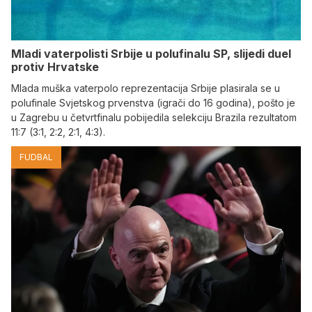
Mladi vaterpolisti Srbije u polufinalu SP, slijedi duel
protiv Hrvatske
Mlada muška vaterpolo reprezentacija Srbije plasirala se u
polufinale Svjetskog prvenstva (igrači do 16 godina), pošto je
u Zagrebu u četvrtfinalu pobijedila selekciju Brazila rezultatom
11:7 (3:1, 2:2, 2:1, 4:3).
FUDBAL