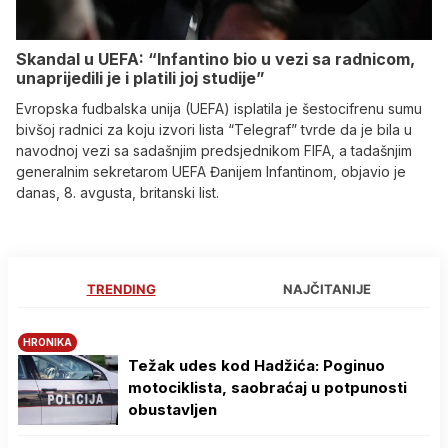
Skandal u UEFA: “Infantino bio u vezi sa radnicom,
unaprijedili je i platili joj studije”
Evropska fudbalska unija (UEFA) isplatila je šestocifrenu sumu
bivšoj radnici za koju izvori lista “Telegraf” tvrde da je bila u
navodnoj vezi sa sadašnjim predsjednikom FIFA, a tadašnjim
generalnim sekretarom UEFA Đanijem Infantinom, objavio je
danas, 8. avgusta, britanski list.
TRENDING
NAJČITANIJE
HRONIKA
Težak udes kod Hadžića: Poginuo
motociklista, saobraćaj u potpunosti
obustavljen