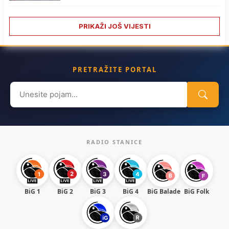
PRIKAŽI JOŠ VIJESTI
PRETRAŽITE PORTAL
Search
for:
RADIO STANICE
BiG 1
BiG 2
BiG 3
BiG 4
BiG Balade
BiG Folk