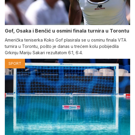
Gof, Osaka i Benčić u osmini finala turnira u Torontu
Američka teniserka Koko Gof plasirala se u osminu finala VTA
turnira u Torontu, pošto je danas u trećem kolu pobijedila
Grkinju Mariju Sakari rezultatom 6:1, 6:4.
SPORT