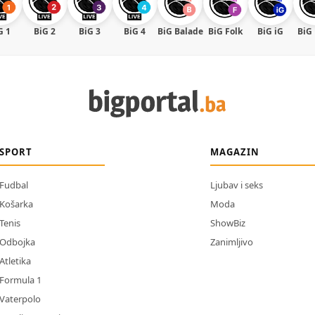
G 1
BiG 2
BiG 3
BiG 4
BiG Balade
BiG Folk
BiG iG
BiG
SPORT
MAGAZIN
Fudbal
Ljubav i seks
Košarka
Moda
Tenis
ShowBiz
Odbojka
Zanimljivo
Atletika
Formula 1
Vaterpolo