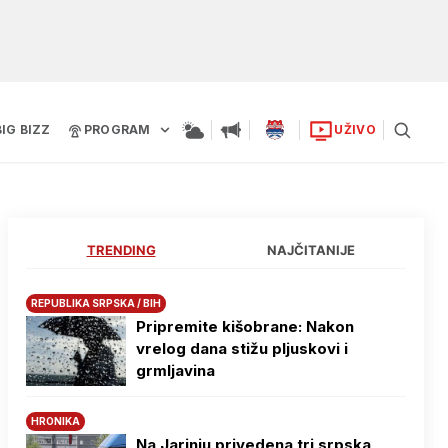
BIG BIZZ
PROGRAM
UŽIVO
TRENDING
NAJČITANIJE
REPUBLIKA SRPSKA / BIH
Pripremite kišobrane: Nakon
vrelog dana stižu pljuskovi i
grmljavina
HRONIKA
Na Јarinju privedena tri srpska