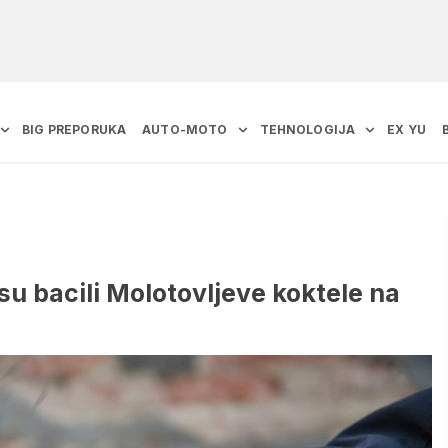
BIG PREPORUKA
AUTO-MOTO
TEHNOLOGIJA
EX YU
u bacili Molotovljeve koktele na