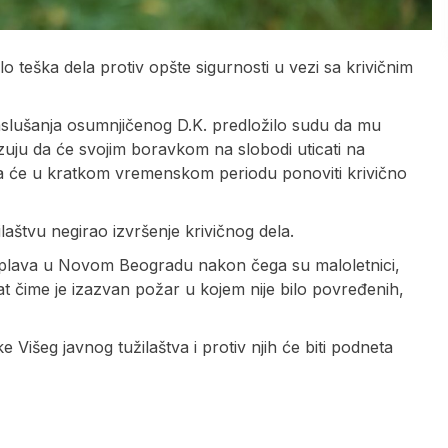
elo teška dela protiv opšte sigurnosti u vezi sa krivičnim
slušanja osumnjičenog D.K. predložilo sudu da mu
azuju da će svojim boravkom na slobodi uticati na
da će u kratkom vremenskom periodu ponoviti krivično
laštvu negirao izvršenje krivičnog dela.
og splava u Novom Beogradu nakon čega su maloletnici,
at čime je izazvan požar u kojem nije bilo povređenih,
 Višeg javnog tužilaštva i protiv njih će biti podneta