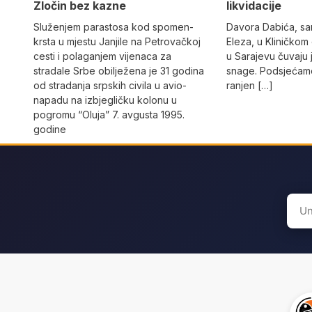
Zločin bez kazne
likvidacije
Služenjem parastosa kod spomen-
Davora Dabića, sa
krsta u mjestu Janjile na Petrovačkoj
Eleza, u Kliničkom
cesti i polaganjem vijenaca za
u Sarajevu čuvaju 
stradale Srbe obilježena je 31 godina
snage. Podsjećamo
od stradanja srpskih civila u avio-
ranjen […]
napadu na izbjegličku kolonu u
pogromu “Oluja” 7. avgusta 1995.
godine
Sear
for: