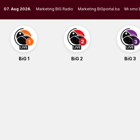
Skip
07. Aug 2026.
Marketing BIG Radio
Marketing BiGportal.ba
Mi smo 
to
content
BiG 1
BiG 2
BiG 3