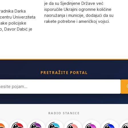
je da su Sjedinjene Države već
isporučile Ukrajini ogromne količine
radnika Darka
naoružanja i municije, dodajući da su
 centru Univerziteta
rakete potrebne i američkoj vojsci.
jake policijske
, Davor Dabić je
PRETRAŽITE PORTAL
ch
RADIO STANICE