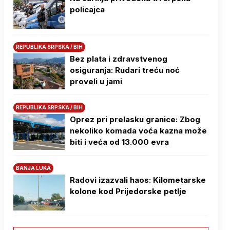
policajca
REPUBLIKA SRPSKA / BIH
Bez plata i zdravstvenog
osiguranja: Rudari treću noć
proveli u jami
REPUBLIKA SRPSKA / BIH
Oprez pri prelasku granice: Zbog
nekoliko komada voća kazna može
biti i veća od 13.000 evra
BANJA LUKA
Radovi izazvali haos: Kilometarske
kolone kod Prijedorske petlje