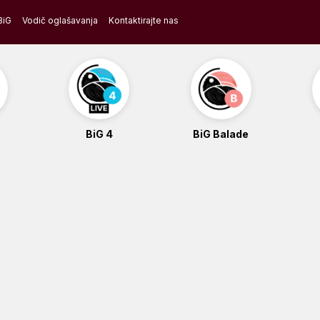
BiG
Vodič oglašavanja
Kontaktirajte nas
BiG 4
BiG Balade