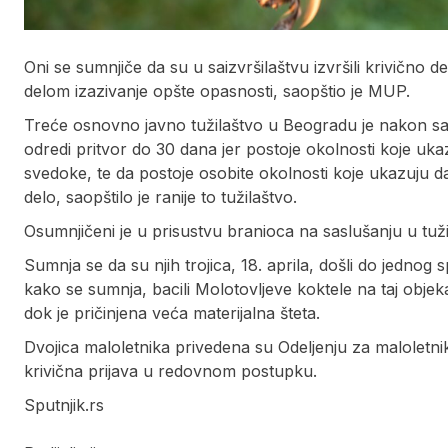
Oni se sumnjiče da su u saizvršilaštvu izvršili krivično d
delom izazivanje opšte opasnosti, saopštio je MUP.
Treće osnovno javno tužilaštvo u Beogradu je nakon sa
odredi pritvor do 30 dana jer postoje okolnosti koje uk
svedoke, te da postoje osobite okolnosti koje ukazuju 
delo, saopštilo je ranije to tužilaštvo.
Osumnjičeni je u prisustvu branioca na saslušanju u tuži
Sumnja se da su njih trojica, 18. aprila, došli do jedn
kako se sumnja, bacili Molotovljeve koktele na taj objek
dok je pričinjena veća materijalna šteta.
Dvojica maloletnika privedena su Odeljenju za maloletnike
krivična prijava u redovnom postupku.
Sputnjik.rs