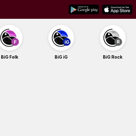
BiG Folk
BiG iG
BiG Rock