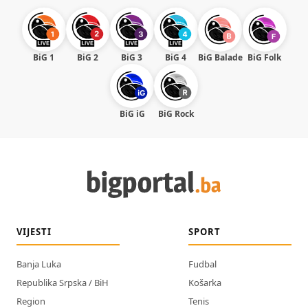
BiG 1
BiG 2
BiG 3
BiG 4
BiG Balade
BiG Folk
BiG iG
BiG Rock
VIJESTI
SPORT
Banja Luka
Fudbal
Republika Srpska / BiH
Košarka
Region
Tenis