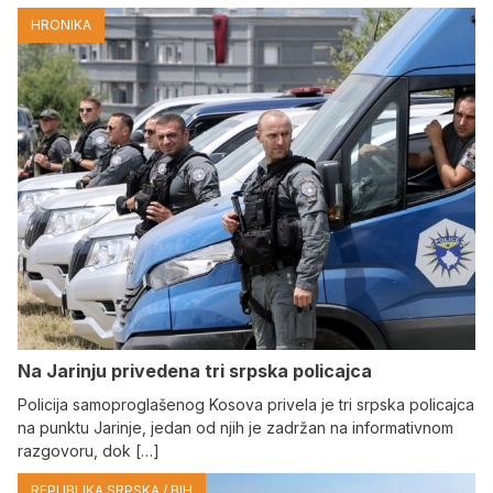
HRONIKA
Na Јarinju privedena tri srpska policajca
Policija samoproglašenog Kosova privela je tri srpska policajca
na punktu Јarinje, jedan od njih je zadržan na informativnom
razgovoru, dok […]
REPUBLIKA SRPSKA / BIH