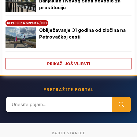
Banjaluke i Novog Sada dovodio za
prostituciju
REPUBLIKA SRPSKA / BIH
Obilježavanje 31 godina od zločina na
Petrovačkoj cesti
PRIKAŽI JOŠ VIJESTI
PRETRAŽITE PORTAL
Search
for:
RADIO STANICE