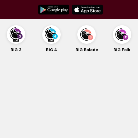
Skip
to
content
BiG 3
BiG 4
BiG Balade
BiG Folk