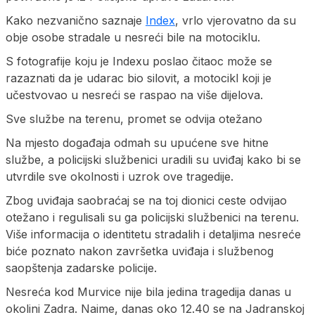
Kako nezvanično saznaje
Index
, vrlo vjerovatno da su
obje osobe stradale u nesreći bile na motociklu.
S fotografije koju je Indexu poslao čitaoc može se
razaznati da je udarac bio silovit, a motocikl koji je
učestvovao u nesreći se raspao na više dijelova.
Sve službe na terenu, promet se odvija otežano
Na mjesto događaja odmah su upućene sve hitne
službe, a policijski službenici uradili su uviđaj kako bi se
utvrdile sve okolnosti i uzrok ove tragedije.
Zbog uviđaja saobraćaj se na toj dionici ceste odvijao
otežano i regulisali su ga policijski službenici na terenu.
Više informacija o identitetu stradalih i detaljima nesreće
biće poznato nakon završetka uviđaja i službenog
saopštenja zadarske policije.
Nesreća kod Murvice nije bila jedina tragedija danas u
okolini Zadra. Naime, danas oko 12.40 se na Jadranskoj