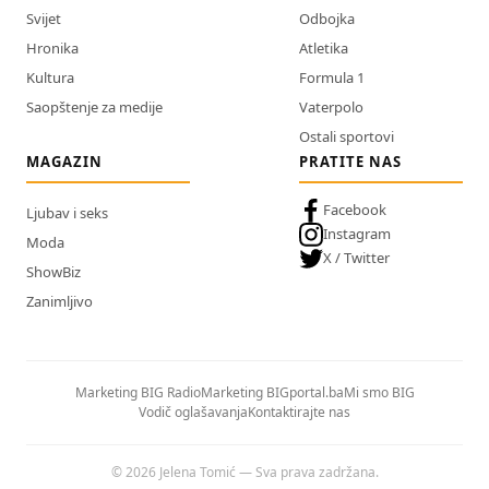
Svijet
Odbojka
Hronika
Atletika
Kultura
Formula 1
Saopštenje za medije
Vaterpolo
Ostali sportovi
MAGAZIN
PRATITE NAS
Facebook
Ljubav i seks
Instagram
Moda
X / Twitter
ShowBiz
Zanimljivo
Marketing BIG Radio
Marketing BIGportal.ba
Mi smo BIG
Vodič oglašavanja
Kontaktirajte nas
© 2026 Jelena Tomić — Sva prava zadržana.