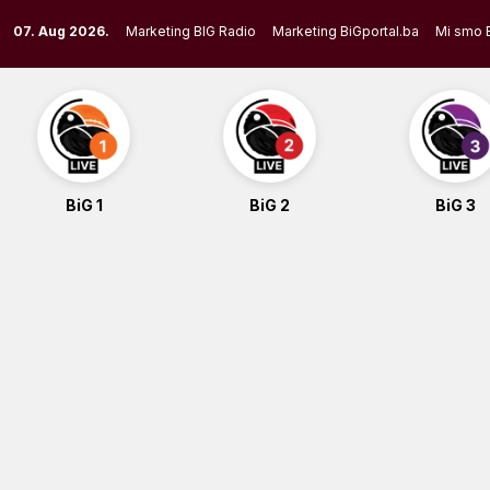
Skip
07. Aug 2026.
Marketing BIG Radio
Marketing BiGportal.ba
Mi smo 
to
content
BiG 1
BiG 2
BiG 3