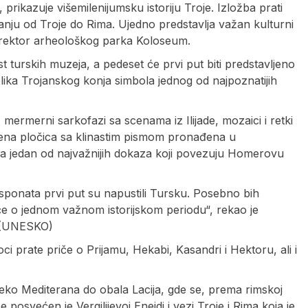
 prikazuje višemilenijumsku istoriju Troje. Izložba prati
anju od Troje do Rima. Ujedno predstavlja važan kulturni
, direktor arheološkog parka Koloseum.
t turskih muzeja, a pedeset će prvi put biti predstavljeno
plika Trojanskog konja simbola jednog od najpoznatijih
mermerni sarkofazi sa scenama iz Ilijade, mozaici i retki
ena pločica sa klinastim pismom pronađena u
lja jedan od najvažnijih dokaza koji povezuju Homerovu
ksponata prvi put su napustili Tursku. Posebno bih
če o jednom važnom istorijskom periodu“, rekao je
i (UNESKO)
oci prate priče o Prijamu, Hekabi, Kasandri i Hektoru, ali i
eko Mediterana do obala Lacija, gde se, prema rimskoj
 posvećen je Vergilijevoj Eneidi i vezi Troje i Rima koja je