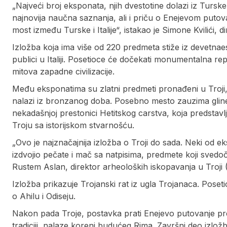
„Najveći broj eksponata, njih dvestotine dolazi iz Turske,
najnovija naučna saznanja, ali i priču o Enejevom putov
most između Turske i Italije“, istakao je Simone Kvilići
Izložba koja ima više od 220 predmeta stiže iz devetnaes
publici u Italiji. Posetioce će dočekati monumentalna re
mitova zapadne civilizacije.
Među eksponatima su zlatni predmeti pronađeni u Troji, 
nalazi iz bronzanog doba. Posebno mesto zauzima glin
nekadašnjoj prestonici Hetitskog carstva, koja predstav
Troju sa istorijskom stvarnošću.
„Ovo je najznačajnija izložba o Troji do sada. Neki od e
izdvojio pečate i mač sa natpisima, predmete koji svedo
Rustem Aslan, direktor arheoloških iskopavanja u Troj
Izložba prikazuje Trojanski rat iz ugla Trojanaca. Poseti
o Ahilu i Odiseju.
Nakon pada Troje, postavka prati Enejevo putovanje pr
tradiciji, nalaze koreni budućeg Rima. Završni deo izložbe