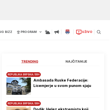
BIG BIZZ
PROGRAM
UŽIVO
TRENDING
NAJČITANIJE
REPUBLIKA SRPSKA / BIH
Ambasada Ruske Federacije:
Licemjerje u svom punom sjaju
REPUBLIKA SRPSKA / BIH
Dodik: Helez ekstremista koji