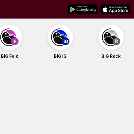
BiG Folk
BiG iG
BiG Rock