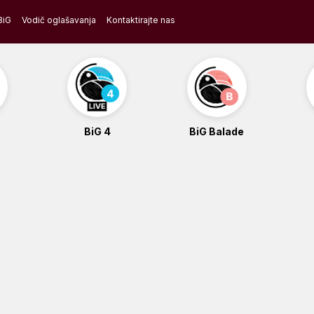
BiG
Vodič oglašavanja
Kontaktirajte nas
BiG 4
BiG Balade