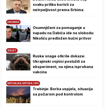
svaku priliku koristi za
netrpeljivost prema Srbima
HRONIKA
Osumnjičeni za pomaganje u
napadu na Dabića ide na slobodu:
Nikoliću predložen kućni pritvor
SVIJET
Ruske snage otkrile dokaze:
Ukrajinski vojnici poslužili za
eksperiment, na njima isprobana
vakcina
REPUBLIKA SRPSKA / BIH
Trebinje: Borba uspjela, situacija
sa požarom pod kontrolom