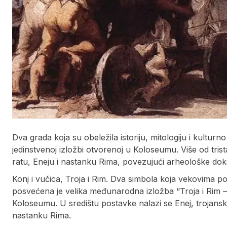
Dva grada koja su obeležila istoriju, mitologiju i kultu
jedinstvenoj izložbi otvorenoj u Koloseumu. Više od tris
ratu, Eneju i nastanku Rima, povezujući arheološke dok
Konj i vučica, Troja i Rim. Dva simbola koja vekovima pov
posvećena je velika međunarodna izložba “Troja i Rim –
Koloseumu. U središtu postavke nalazi se Enej, trojanski
nastanku Rima.