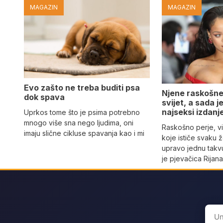
MAGAZIN
MAGAZIN
Evo zašto ne treba buditi psa
Njene raskošne
dok spava
svijet, a sada 
najseksi izdanj
Uprkos tome što je psima potrebno
mnogo više sna nego ljudima, oni
Raskošno perje, vi
imaju slične cikluse spavanja kao i mi
koje ističe svaku 
upravo jednu takvu
je pjevačica Rijan
Sear
for: