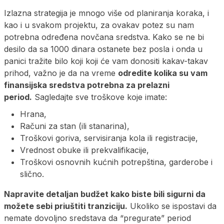
Izlazna strategija je mnogo više od planiranja koraka, i
kao i u svakom projektu, za ovakav potez su nam
potrebna određena novčana sredstva. Kako se ne bi
desilo da sa 1000 dinara ostanete bez posla i onda u
panici tražite bilo koji koji će vam donositi kakav-takav
prihod, važno je da na vreme
odredite kolika su vam
finansijska sredstva potrebna za prelazni
period.
Sagledajte sve troškove koje imate:
Hrana,
Računi za stan (ili stanarina),
Troškovi goriva, servisiranja kola ili registracije,
Vrednost obuke ili prekvalifikacije,
Troškovi osnovnih kućnih potrepština, garderobe i
slično.
Napravite detaljan budžet kako biste bili sigurni da
možete sebi priuštiti tranziciju.
Ukoliko se ispostavi da
nemate dovoljno sredstava da “pregurate” period