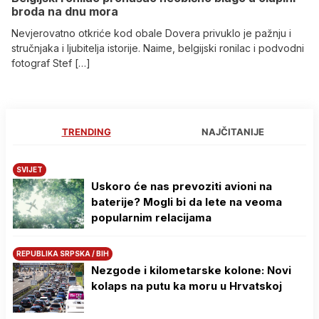
broda na dnu mora
Nevjerovatno otkriće kod obale Dovera privuklo je pažnju i
stručnjaka i ljubitelja istorije. Naime, belgijski ronilac i podvodni
fotograf Stef […]
TRENDING
NAJČITANIJE
SVIJET
Uskoro će nas prevoziti avioni na
baterije? Mogli bi da lete na veoma
popularnim relacijama
REPUBLIKA SRPSKA / BIH
Nezgode i kilometarske kolone: Novi
kolaps na putu ka moru u Hrvatskoj