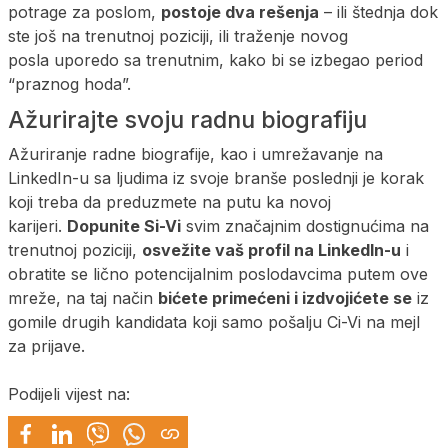
potrage za poslom,
postoje dva rešenja
– ili štednja dok
ste još na trenutnoj poziciji, ili traženje novog
posla uporedo sa trenutnim, kako bi se izbegao period
“praznog hoda”.
Ažurirajte svoju radnu biografiju
Ažuriranje radne biografije, kao i umrežavanje na
LinkedIn-u sa ljudima iz svoje branše poslednji je korak
koji treba da preduzmete na putu ka novoj
karijeri.
Dopunite Si-Vi
svim značajnim dostignućima na
trenutnoj poziciji,
osvežite vaš profil na LinkedIn-u
i
obratite se lično potencijalnim poslodavcima putem ove
mreže, na taj način
bićete primećeni i izdvojićete se
iz
gomile drugih kandidata koji samo pošalju Ci-Vi na mejl
za prijave.
Podijeli vijest na: