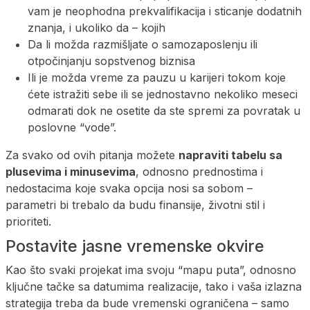
vam je neophodna prekvalifikacija i sticanje dodatnih
znanja, i ukoliko da – kojih
Da li možda razmišljate o samozaposlenju ili
otpočinjanju sopstvenog biznisa
Ili je možda vreme za pauzu u karijeri tokom koje
ćete istražiti sebe ili se jednostavno nekoliko meseci
odmarati dok ne osetite da ste spremi za povratak u
poslovne “vode”.
Za svako od ovih pitanja možete
napraviti tabelu sa
plusevima i minusevima
, odnosno prednostima i
nedostacima koje svaka opcija nosi sa sobom –
parametri bi trebalo da budu finansije, životni stil i
prioriteti.
Postavite jasne vremenske okvire
Kao što svaki projekat ima svoju “mapu puta”, odnosno
ključne tačke sa datumima realizacije, tako i vaša izlazna
strategija treba da bude vremenski ograničena – samo