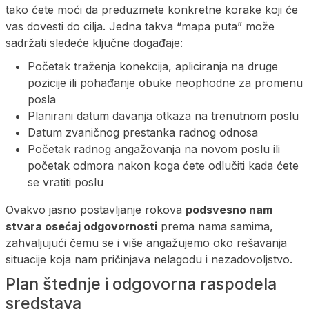
tako ćete moći da preduzmete konkretne korake koji će
vas dovesti do cilja. Jedna takva “mapa puta” može
sadržati sledeće ključne događaje:
Početak traženja konekcija, apliciranja na druge
pozicije ili pohađanje obuke neophodne za promenu
posla
Planirani datum davanja otkaza na trenutnom poslu
Datum zvaničnog prestanka radnog odnosa
Početak radnog angažovanja na novom poslu ili
početak odmora nakon koga ćete odlučiti kada ćete
se vratiti poslu
Ovakvo jasno postavljanje rokova
podsvesno nam
stvara osećaj odgovornosti
prema nama samima,
zahvaljujući čemu se i više angažujemo oko rešavanja
situacije koja nam pričinjava nelagodu i nezadovoljstvo.
Plan štednje i odgovorna raspodela
sredstava