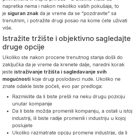
napretka nema i nakon nekoliko vaših pokušaja, to
je
siguran znak
da je vreme da se “pozdravite” sa
trenutnim, i potražite drugi posao na kome ćete uživati
više.
Istražite tržište i objektivno sagledajte
druge opcije
Ukoliko ste nakon procene trenutnog stanja došli do
zaključka da je vreme da krenete dalje, naredni korak
jeste
istraživanje tržišta i sagledavanje svih
mogućnosti
koje drugi poslodavci nude. Ukoliko ne
znate odakle biste počeli, evo par predloga:
Razmislite da li biste prešli na neku drugu poziciju
unutar kompanije
Da li biste možda promenili kompaniju, a ostali u istoj
industriji, ili biste radije promenili i industriju u kojoj
poslujete
Ukoliko razmatrate opciju promene industrije, da li