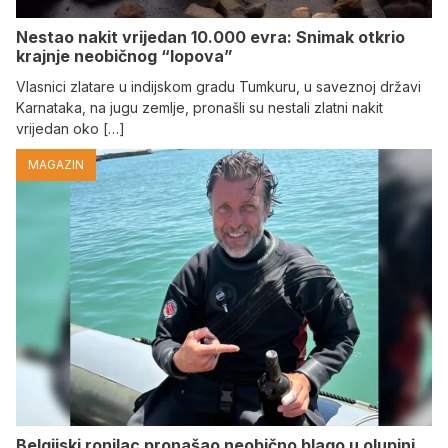
Nestao nakit vrijedan 10.000 evra: Snimak otkrio
krajnje neobičnog “lopova”
Vlasnici zlatare u indijskom gradu Tumkuru, u saveznoj državi
Karnataka, na jugu zemlje, pronašli su nestali zlatni nakit
vrijedan oko […]
MAGAZIN
Belgijski ronilac pronašao neobično blago u olupini