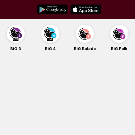
Skip
to
content
BiG 4
BiG Balade
BiG Folk
BiG iG