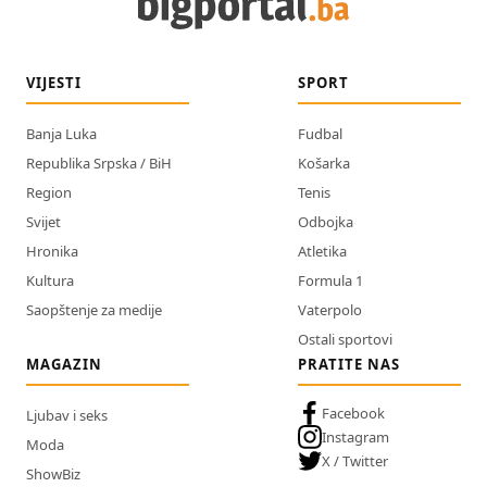
VIJESTI
SPORT
Banja Luka
Fudbal
Republika Srpska / BiH
Košarka
Region
Tenis
Svijet
Odbojka
Hronika
Atletika
Kultura
Formula 1
Saopštenje za medije
Vaterpolo
Ostali sportovi
MAGAZIN
PRATITE NAS
Facebook
Ljubav i seks
Instagram
Moda
X / Twitter
ShowBiz