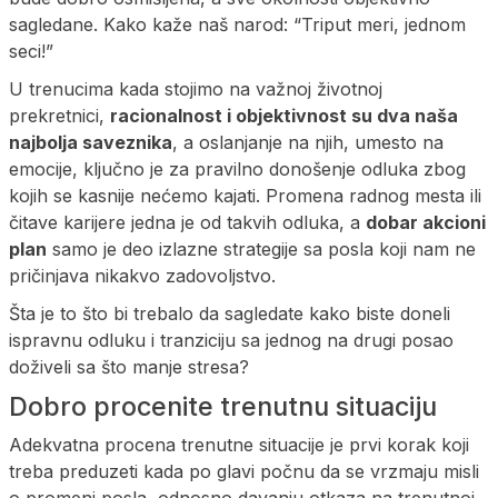
sagledane. Kako kaže naš narod: “Triput meri, jednom
seci!”
U trenucima kada stojimo na važnoj životnoj
prekretnici,
racionalnost i objektivnost su dva naša
najbolja saveznika
, a oslanjanje na njih, umesto na
emocije, ključno je za pravilno donošenje odluka zbog
kojih se kasnije nećemo kajati. Promena radnog mesta ili
čitave karijere jedna je od takvih odluka, a
dobar akcioni
plan
samo je deo izlazne strategije sa posla koji nam ne
pričinjava nikakvo zadovoljstvo.
Šta je to što bi trebalo da sagledate kako biste doneli
ispravnu odluku i tranziciju sa jednog na drugi posao
doživeli sa što manje stresa?
Dobro procenite trenutnu situaciju
Adekvatna procena trenutne situacije je prvi korak koji
treba preduzeti kada po glavi počnu da se vrzmaju misli