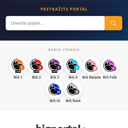
PRETRAŽITE PORTAL
Search
for:
RADIO STANICE
BiG 1
BiG 2
BiG 3
BiG 4
BiG Balade
BiG Folk
BiG iG
BiG Rock