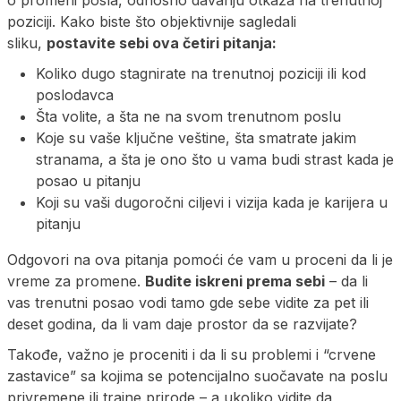
o promeni posla, odnosno davanju otkaza na trenutnoj
poziciji. Kako biste što objektivnije sagledali
sliku,
postavite sebi ova četiri pitanja:
Koliko dugo stagnirate na trenutnoj poziciji ili kod
poslodavca
Šta volite, a šta ne na svom trenutnom poslu
Koje su vaše ključne veštine, šta smatrate jakim
stranama, a šta je ono što u vama budi strast kada je
posao u pitanju
Koji su vaši dugoročni ciljevi i vizija kada je karijera u
pitanju
Odgovori na ova pitanja pomoći će vam u proceni da li je
vreme za promene.
Budite iskreni prema sebi
– da li
vas trenutni posao vodi tamo gde sebe vidite za pet ili
deset godina, da li vam daje prostor da se razvijate?
Takođe, važno je proceniti i da li su problemi i “crvene
zastavice” sa kojima se potencijalno suočavate na poslu
privremene ili trajne prirode – a ukoliko vidite da