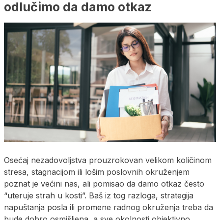
odlučimo da damo otkaz
Osećaj nezadovoljstva prouzrokovan velikom količinom
stresa, stagnacijom ili lošim poslovnih okruženjem
poznat je većini nas, ali pomisao da damo otkaz često
“uteruje strah u kosti”. Baš iz tog razloga, strategija
napuštanja posla ili promene radnog okruženja treba da
bude dobro osmišljena, a sve okolnosti objektivno