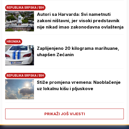
REPUBLIKA SRPSKA / BIH
Autori sa Harvarda: Svi nametnuti
zakoni ništavni, jer visoki predstavnik
nije nikad imao zakonodavna ovlaštenja
HRONIKA
Zaplijenjeno 20 kilograma marihuane,
uhapšen Zećanin
REPUBLIKA SRPSKA / BIH
Stiže promjena vremena: Naoblačenje
uz lokalnu kišu i pljuskove
PRIKAŽI JOŠ VIJESTI