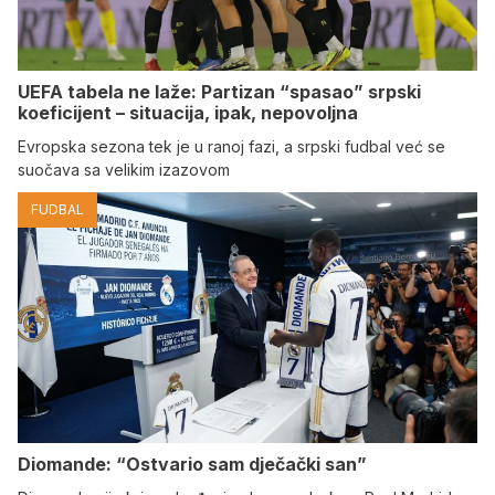
UEFA tabela ne laže: Partizan “spasao” srpski
koeficijent – situacija, ipak, nepovoljna
Evropska sezona tek je u ranoj fazi, a srpski fudbal već se
suočava sa velikim izazovom
FUDBAL
Diomande: “Ostvario sam dječački san”