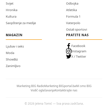
Svijet
Odbojka
Hronika
Atletika
Kultura
Formula 1
Saopštenje za medije
Vaterpolo
Ostali sportovi
MAGAZIN
PRATITE NAS
Facebook
Ljubav i seks
Instagram
Moda
X / Twitter
ShowBiz
Zanimljivo
Marketing BIG Radio
Marketing BIGportal.ba
Mi smo BIG
Vodič oglašavanja
Kontaktirajte nas
© 2026 Jelena Tomić — Sva prava zadržana.