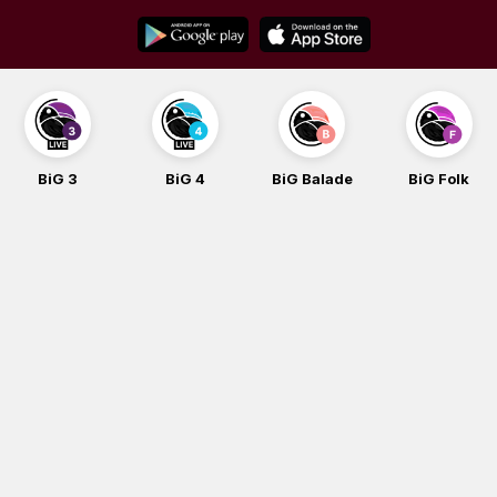
Skip
to
content
BiG 3
BiG 4
BiG Balade
BiG Folk