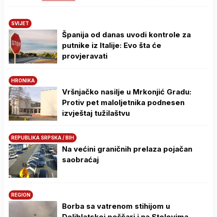
SVIJET
Španija od danas uvodi kontrole za
putnike iz Italije: Evo šta će
provjeravati
HRONIKA
Vršnjačko nasilje u Mrkonjić Gradu:
Protiv pet maloljetnika podnesen
izvještaj tužilaštvu
REPUBLIKA SRPSKA / BIH
Na većini graničnih prelaza pojačan
saobraćaj
REGION
Borba sa vatrenom stihijom u
Deliblatskoj peščari i na Stolovima