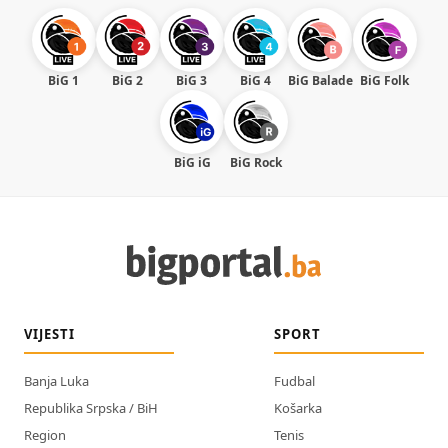
BiG 1
BiG 2
BiG 3
BiG 4
BiG Balade
BiG Folk
BiG iG
BiG Rock
VIJESTI
SPORT
Banja Luka
Fudbal
Republika Srpska / BiH
Košarka
Region
Tenis