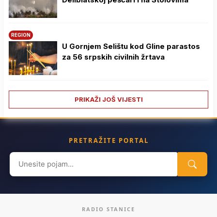
REGION
U Gornjem Selištu kod Gline parastos
za 56 srpskih civilnih žrtava
PRIKAŽI JOŠ VIJESTI
PRETRAŽITE PORTAL
Search
for:
RADIO STANICE