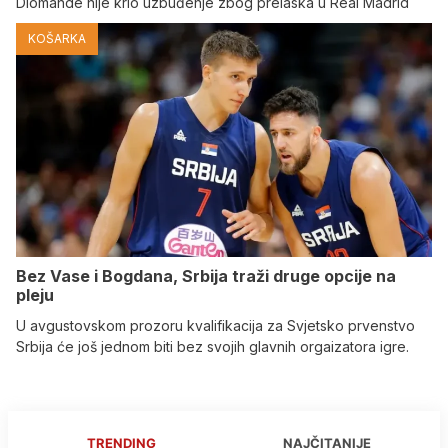
Diomande nije krio uzbuđenje zbog prelaska u Real Madrid
KOŠARKA
Bez Vase i Bogdana, Srbija traži druge opcije na
pleju
U avgustovskom prozoru kvalifikacija za Svjetsko prvenstvo
Srbija će još jednom biti bez svojih glavnih orgaizatora igre.
TRENDING
NAJČITANIJE