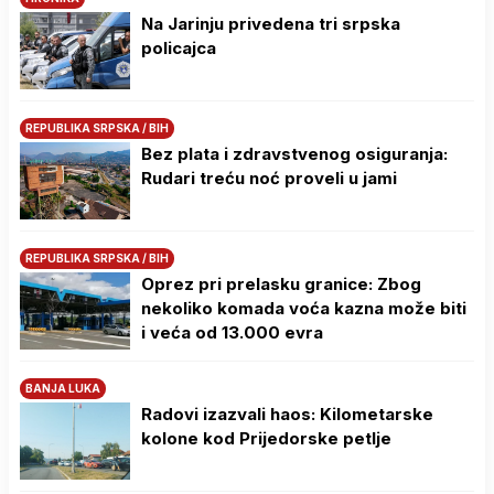
Na Јarinju privedena tri srpska
policajca
REPUBLIKA SRPSKA / BIH
Bez plata i zdravstvenog osiguranja:
Rudari treću noć proveli u jami
REPUBLIKA SRPSKA / BIH
Oprez pri prelasku granice: Zbog
nekoliko komada voća kazna može biti
i veća od 13.000 evra
BANJA LUKA
Radovi izazvali haos: Kilometarske
kolone kod Prijedorske petlje