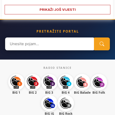
PRIKAŽI JOŠ VIJESTI
PRETRAŽITE PORTAL
Search
for:
RADIO STANICE
BiG 1
BiG 2
BiG 3
BiG 4
BiG Balade
BiG Folk
BiG iG
BiG Rock