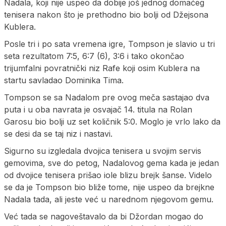
Nadala, koji nije uspeo da dobije još jednog domaćeg
tenisera nakon što je prethodno bio bolji od Džejsona
Kublera.
Posle tri i po sata vremena igre, Tompson je slavio u tri
seta rezultatom 7:5, 6:7 (6), 3:6 i tako okončao
trijumfalni povratnički niz Rafe koji osim Kublera na
startu savladao Dominika Tima.
Tompson se sa Nadalom pre ovog meča sastajao dva
puta i u oba navrata je osvajač 14. titula na Rolan
Garosu bio bolji uz set količnik 5:0. Moglo je vrlo lako da
se desi da se taj niz i nastavi.
Sigurno su izgledala dvojica tenisera u svojim servis
gemovima, sve do petog, Nadalovog gema kada je jedan
od dvojice tenisera prišao iole blizu brejk šanse. Videlo
se da je Tompson bio bliže tome, nije uspeo da brejkne
Nadala tada, ali jeste već u narednom njegovom gemu.
Već tada se nagoveštavalo da bi Džordan mogao do