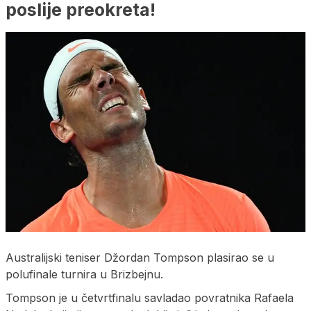
poslije preokreta!
Australijski teniser Džordan Tompson plasirao se u
polufinale turnira u Brizbejnu.
Tompson je u četvrtfinalu savladao povratnika Rafaela