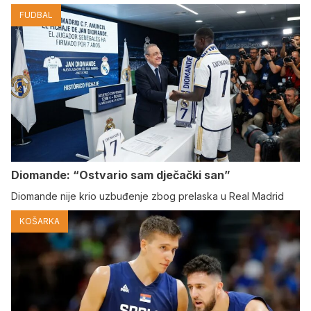
FUDBAL
Diomande: “Ostvario sam dječački san”
Diomande nije krio uzbuđenje zbog prelaska u Real Madrid
KOŠARKA