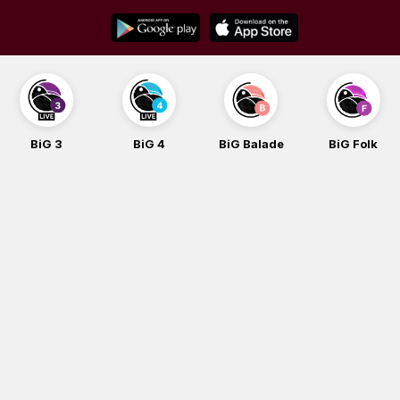
Skip
to
content
BiG 3
BiG 4
BiG Balade
BiG Folk