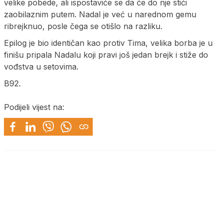
velike pobede, ali ispostaviće se da će do nje stići
zaobilaznim putem. Nadal je već u narednom gemu
ribrejknuo, posle čega se otišlo na razliku.
Epilog je bio identičan kao protiv Tima, velika borba je u
finišu pripala Nadalu koji pravi još jedan brejk i stiže do
vođstva u setovima.
B92.
Podijeli vijest na: