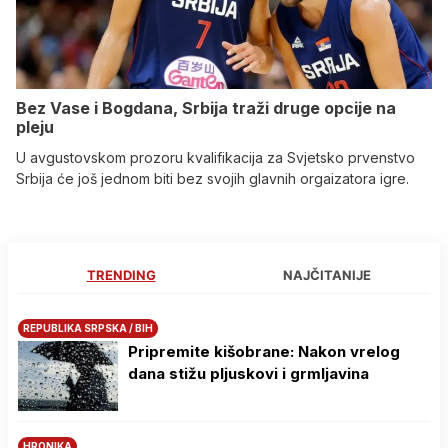
Bez Vase i Bogdana, Srbija traži druge opcije na
pleju
U avgustovskom prozoru kvalifikacija za Svjetsko prvenstvo
Srbija će još jednom biti bez svojih glavnih orgaizatora igre.
TRENDING
NAJČITANIJE
REPUBLIKA SRPSKA / BIH
Pripremite kišobrane: Nakon vrelog
dana stižu pljuskovi i grmljavina
HRONIKA