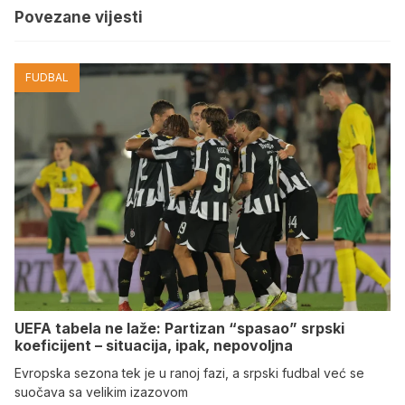
Povezane vijesti
FUDBAL
UEFA tabela ne laže: Partizan “spasao” srpski
koeficijent – situacija, ipak, nepovoljna
Evropska sezona tek je u ranoj fazi, a srpski fudbal već se
suočava sa velikim izazovom