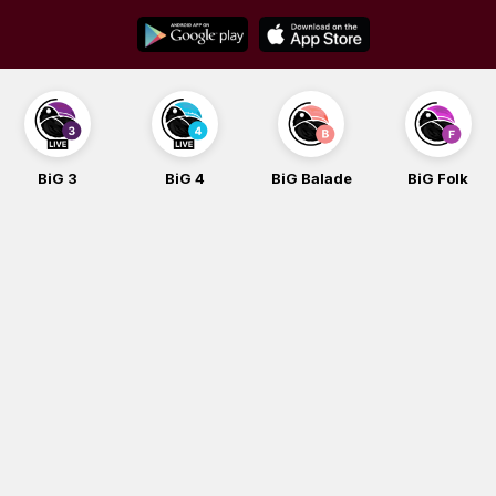
Skip
to
content
BiG 4
BiG Balade
BiG Folk
BiG iG