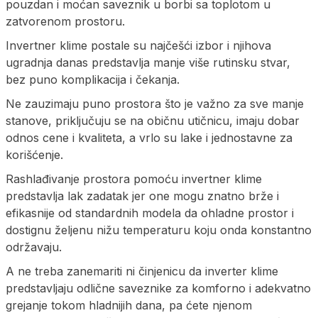
pouzdan i moćan saveznik u borbi sa toplotom u
zatvorenom prostoru.
Invertner klime postale su najčešći izbor i njihova
ugradnja danas predstavlja manje više rutinsku stvar,
bez puno komplikacija i čekanja.
Ne zauzimaju puno prostora što je važno za sve manje
stanove, priključuju se na običnu utičnicu, imaju dobar
odnos cene i kvaliteta, a vrlo su lake i jednostavne za
korišćenje.
Rashlađivanje prostora pomoću invertner klime
predstavlja lak zadatak jer one mogu znatno brže i
efikasnije od standardnih modela da ohladne prostor i
dostignu željenu nižu temperaturu koju onda konstantno
održavaju.
A ne treba zanemariti ni činjenicu da inverter klime
predstavljaju odlične saveznike za komforno i adekvatno
grejanje tokom hladnijih dana, pa ćete njenom