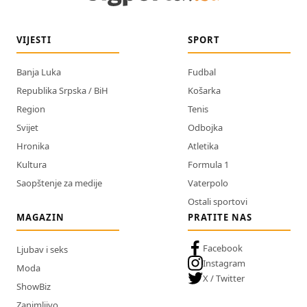
VIJESTI
SPORT
Banja Luka
Fudbal
Republika Srpska / BiH
Košarka
Region
Tenis
Svijet
Odbojka
Hronika
Atletika
Kultura
Formula 1
Saopštenje za medije
Vaterpolo
Ostali sportovi
MAGAZIN
PRATITE NAS
Facebook
Ljubav i seks
Instagram
Moda
X / Twitter
ShowBiz
Zanimljivo