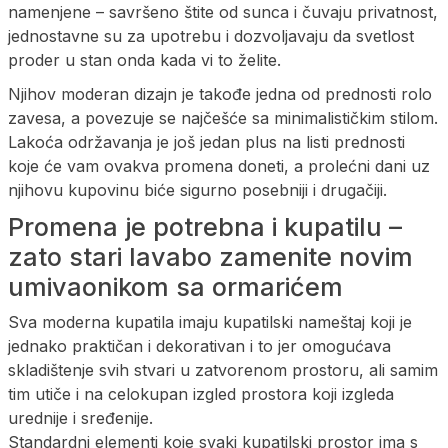
namenjene – savršeno štite od sunca i čuvaju privatnost,
jednostavne su za upotrebu i dozvoljavaju da svetlost
proder u stan onda kada vi to želite.
Njihov moderan dizajn je takođe jedna od prednosti rolo
zavesa, a povezuje se najčešće sa minimalističkim stilom.
Lakoća održavanja je još jedan plus na listi prednosti
koje će vam ovakva promena doneti, a prolećni dani uz
njihovu kupovinu biće sigurno posebniji i drugačiji.
Promena je potrebna i kupatilu –
zato stari lavabo zamenite novim
umivaonikom sa ormarićem
Sva moderna kupatila imaju kupatilski nameštaj koji je
jednako praktičan i dekorativan i to jer omogućava
skladištenje svih stvari u zatvorenom prostoru, ali samim
tim utiče i na celokupan izgled prostora koji izgleda
urednije i sređenije.
Standardni elementi koje svaki kupatilski prostor ima s