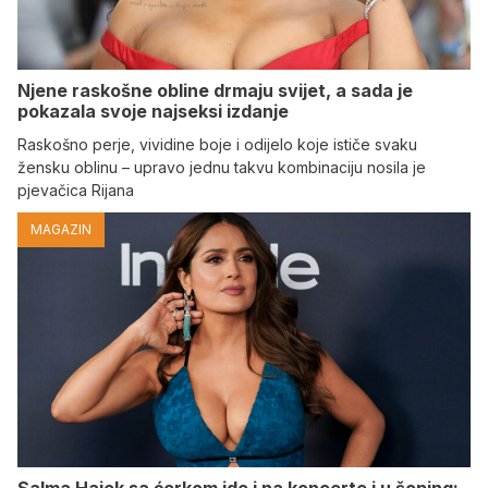
Njene raskošne obline drmaju svijet, a sada je
pokazala svoje najseksi izdanje
Raskošno perje, vividine boje i odijelo koje ističe svaku
žensku oblinu – upravo jednu takvu kombinaciju nosila je
pjevačica Rijana
MAGAZIN