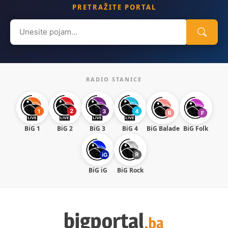
PRETRAŽITE PORTAL
Search
for:
RADIO STANICE
BiG 1
BiG 2
BiG 3
BiG 4
BiG Balade
BiG Folk
BiG iG
BiG Rock