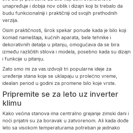
unapređuje i dobija nov oblik i dizajn koji bi trebalo da
budu funkcionalniji i praktičniji od svojih prethodnih
verzija.
Osim praktičnosti, širok spekar ponude kada je bilo koji
komad nameštaja, kućnih aparata, bele tehnike i
dekorativnih detalja u pitanju, omogućava da se bira
između različitih stilova i modela, posebno kada su dizajn
i funkcije u pitanju.
Zato smo mi za vas izdvojli tri popularne ideje za
uređenje stana koje se uklapaju u prolećno vreme,
idealan period u godini za promene bilo koje vrste.
Pripremite se za leto uz inverter
klimu
Kako većina stanova ima centralno grejanje zimski dani i
noći prijatni su za boravak u zatvorenom. Ali kada dođe
leto sa visokom temperaturama potreban je jednako