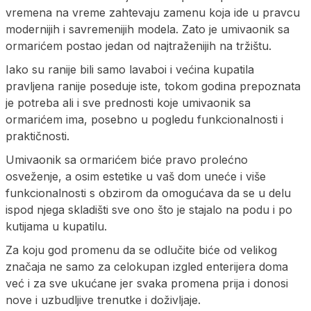
vremena na vreme zahtevaju zamenu koja ide u pravcu
modernijih i savremenijih modela. Zato je umivaonik sa
ormarićem postao jedan od najtraženijih na tržištu.
Iako su ranije bili samo lavaboi i većina kupatila
pravljena ranije poseduje iste, tokom godina prepoznata
je potreba ali i sve prednosti koje umivaonik sa
ormarićem ima, posebno u pogledu funkcionalnosti i
praktičnosti.
Umivaonik sa ormarićem biće pravo prolećno
osveženje, a osim estetike u vaš dom uneće i više
funkcionalnosti s obzirom da omogućava da se u delu
ispod njega skladišti sve ono što je stajalo na podu i po
kutijama u kupatilu.
Za koju god promenu da se odlučite biće od velikog
značaja ne samo za celokupan izgled enterijera doma
već i za sve ukućane jer svaka promena prija i donosi
nove i uzbudljive trenutke i doživljaje.