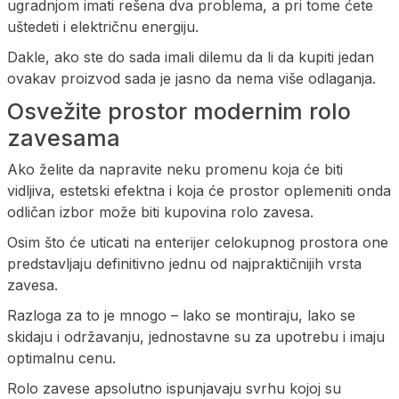
ugradnjom imati rešena dva problema, a pri tome ćete
uštedeti i električnu energiju.
Dakle, ako ste do sada imali dilemu da li da kupiti jedan
ovakav proizvod sada je jasno da nema više odlaganja.
Osvežite prostor modernim rolo
zavesama
Ako želite da napravite neku promenu koja će biti
vidljiva, estetski efektna i koja će prostor oplemeniti onda
odličan izbor može biti kupovina rolo zavesa.
Osim što će uticati na enterijer celokupnog prostora one
predstavljaju definitivno jednu od najpraktičnijih vrsta
zavesa.
Razloga za to je mnogo – lako se montiraju, lako se
skidaju i održavanju, jednostavne su za upotrebu i imaju
optimalnu cenu.
Rolo zavese apsolutno ispunjavaju svrhu kojoj su