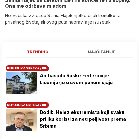
Salma Hajek sa ćerkom ide i na koncerte i u šoping:
Ona me održava mladom
Holivudska zvijezda Salma Hajek rijetko dijeli trenutke iz
privatnog života, ali ovog puta napravila je izuzetak
TRENDING
NAJČITANIJE
REPUBLIKA SRPSKA / BIH
Ambasada Ruske Federacije:
Licemjerje u svom punom sjaju
REPUBLIKA SRPSKA / BIH
Dodik: Helez ekstremista koji svaku
priliku koristi za netrpeljivost prema
Srbima