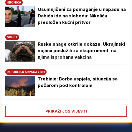
HRONIKA
Osumnjičeni za pomaganje u napadu na
Dabića ide na slobodu: Nikoliću
predložen kućni pritvor
SVIJET
Ruske snage otkrile dokaze: Ukrajinski
vojnici poslužili za eksperiment, na
njima isprobana vakcina
REPUBLIKA SRPSKA / BIH
Trebinje: Borba uspjela, situacija sa
požarom pod kontrolom
PRIKAŽI JOŠ VIJESTI