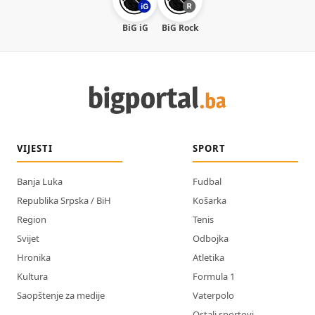
BiG iG
BiG Rock
VIJESTI
SPORT
Banja Luka
Fudbal
Republika Srpska / BiH
Košarka
Region
Tenis
Svijet
Odbojka
Hronika
Atletika
Kultura
Formula 1
Saopštenje za medije
Vaterpolo
Ostali sportovi