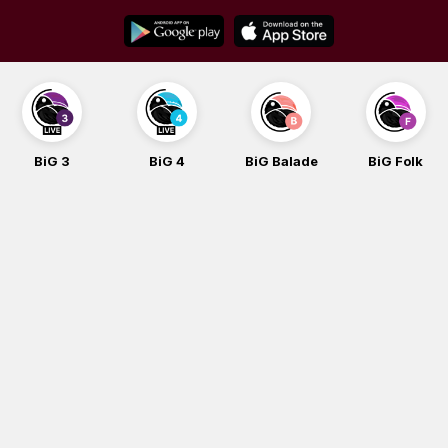
Skip
to
content
BiG 3
BiG 4
BiG Balade
BiG Folk