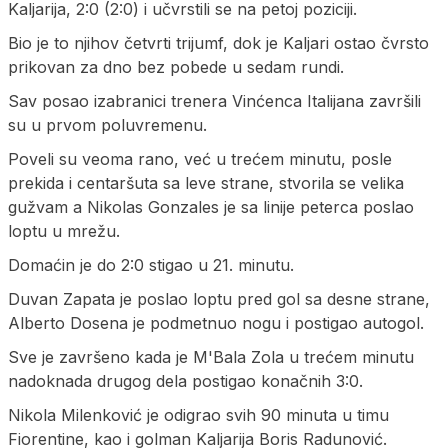
Kaljarija, 2:0 (2:0) i učvrstili se na petoj poziciji.
Bio je to njihov četvrti trijumf, dok je Kaljari ostao čvrsto
prikovan za dno bez pobede u sedam rundi.
Sav posao izabranici trenera Vinćenca Italijana završili
su u prvom poluvremenu.
Poveli su veoma rano, već u trećem minutu, posle
prekida i centaršuta sa leve strane, stvorila se velika
gužvam a Nikolas Gonzales je sa linije peterca poslao
loptu u mrežu.
Domaćin je do 2:0 stigao u 21. minutu.
Duvan Zapata je poslao loptu pred gol sa desne strane,
Alberto Dosena je podmetnuo nogu i postigao autogol.
Sve je završeno kada je M'Bala Zola u trećem minutu
nadoknada drugog dela postigao konačnih 3:0.
Nikola Milenković je odigrao svih 90 minuta u timu
Fiorentine, kao i golman Kaljarija Boris Radunović.