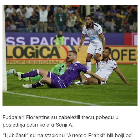
Fudbaleri Fiorentine su zabeležili treću pobedu u
poslednja četiri kola u Seriji A.
“Ljubičasti” su na stadionu “Artemio Franki” bili bolji od