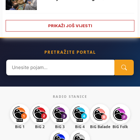
PRIKAŽI JOŠ VIJESTI
PRETRAŽITE PORTAL
Search
for:
RADIO STANICE
BiG 1
BiG 2
BiG 3
BiG 4
BiG Balade
BiG Folk