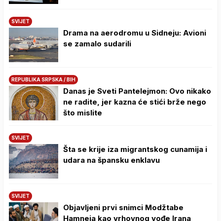
SVIJET
Drama na aerodromu u Sidneju: Avioni
se zamalo sudarili
REPUBLIKA SRPSKA / BIH
Danas je Sveti Pantelejmon: Ovo nikako
ne radite, jer kazna će stići brže nego
što mislite
SVIJET
Šta se krije iza migrantskog cunamija i
udara na špansku enklavu
SVIJET
Objavljeni prvi snimci Modžtabe
Hamneja kao vrhovnog vođe Irana