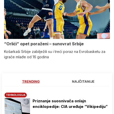
“Orlići” opet poraženi – sunovrat Srbije
Košarkaši Srbije zabilježili su i treći poraz na Evrobasketu za
igrače mlađe od 16 godina
TRENDING
NAJČITANIJE
TEHNOLOGIJA
Priznanje suosnivača onlajn
enciklopedije: CIA uređuje “Vikipediju”