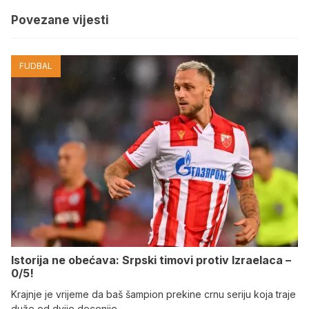
Povezane vijesti
FUDBAL
Istorija ne obećava: Srpski timovi protiv Izraelaca –
0/5!
Krajnje je vrijeme da baš šampion prekine crnu seriju koja traje
duže od dvije decenije