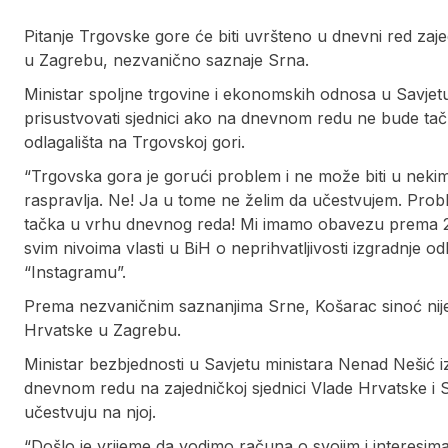
Pitanje Trgovske gore će biti uvršteno u dnevni red zaj
u Zagrebu, nezvanično saznaje Srna.
Ministar spoljne trgovine i ekonomskih odnosa u Savjet
prisustvovati sjednici ako na dnevnom redu ne bude ta
odlagališta na Trgovskoj gori.
“Trgovska gora je gorući problem i ne može biti u neki
raspravlja. Ne! Ja u tome ne želim da učestvujem. Prob
tačka u vrhu dnevnog reda! Mi imamo obavezu prema 250
svim nivoima vlasti u BiH o neprihvatljivosti izgradnje o
“Instagramu”.
Prema nezvaničnim saznanjima Srne, Košarac sinoć nije h
Hrvatske u Zagrebu.
Ministar bezbjednosti u Savjetu ministara Nenad Nešić i
dnevnom redu na zajedničkoj sjednici Vlade Hrvatske i Sa
učestvuju na njoj.
“Došlo je vrijeme da vodimo računa o svojim i interesim