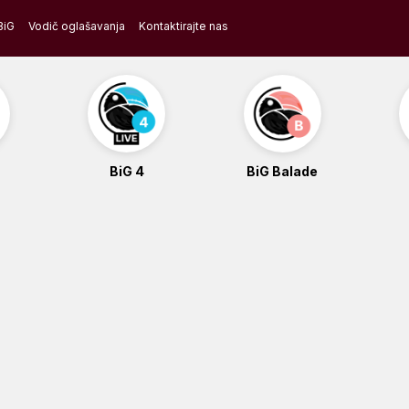
BiG
Vodič oglašavanja
Kontaktirajte nas
BiG 4
BiG Balade