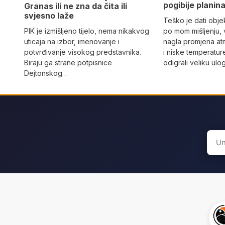
pogibije planina
Granas ili ne zna da čita ili
svjesno laže
Teško je dati objek
PIK je izmišljeno tijelo, nema nikakvog
po mom mišljenju, 
uticaja na izbor, imenovanje i
nagla promjena at
potvrđivanje visokog predstavnika.
i niske temperatur
Biraju ga strane potpisnice
odigrali veliku ulo
Dejtonskog…
Sear
for: