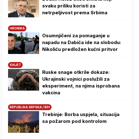
svaku priliku koristi za
netrpeljivost prema Srbima
HRONIKA
Osumnjičeni za pomaganje u
napadu na Dabića ide na slobodu:
Nikoliću predložen kućni pritvor
SVIJET
Ruske snage otkrile dokaze:
Ukrajinski vojnici poslužili za
eksperiment, na njima isprobana
vakcina
REPUBLIKA SRPSKA / BIH
Trebinje: Borba uspjela, situacija
sa požarom pod kontrolom