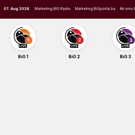
Skip
07. Aug 2026.
Marketing BIG Radio
Marketing BiGportal.ba
Mi smo 
to
content
BiG 1
BiG 2
BiG 3