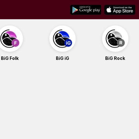
BiG Folk
BiG iG
BiG Rock