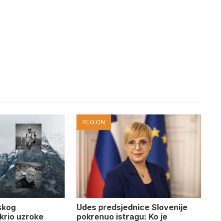
REGION
Udes predsjednice Slovenije
skog
pokrenuo istragu: Ko je
krio uzroke