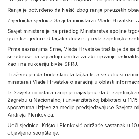
Ranije je potvrđeno da Nešić zbog ranije preuzetih obave
Zajednička sjednica Savjeta ministara i Vlade Hrvatske
Savjet ministara je na prijedlog Ministarstva spoljne tr
gore kao jednu od tačaka dnevnog reda zajedničke sjed
Prma saznanjima Srne, Vlada Hrvatske tražila je da sa 
se odnose na izgradnju centra za zbrinjavanje radioakti
kao i na sukcesiju bivše SFRJ.
Traženo je i da bude skinuta tačka koja se odnosi na in
ministara i Vlade Hrvatske o saradnji u oblasti informac
Iz Savjeta ministara ranije je najavljeno da bi zajedničk
Zagrebu u Nacionalnoj i univerzitetskoj biblioteci u 11.1
sporazuma i izjave za medije predsjedavajuće Savjeta mi
Andreja Plenkovića.
Uoči sjednice, Krišto i Plenković održaće sastanak u 1
objavljeno saopštenje.