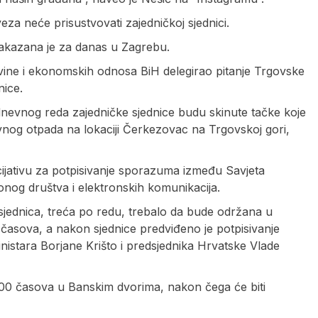
za neće prisustvovati zajedničkoj sjednici.
 zakazana je za danas u Zagrebu.
govine i ekonomskih odnosa BiH delegirao pitanje Trgovske
nice.
dnevnog reda zajedničke sjednice budu skinute tačke koje
vnog otpada na lokaciji Čerkezovac na Trgovskoj gori,
icijativu za potpisivanje sporazuma između Savjeta
ionog društva i elektronskih komunikacija.
a sjednica, treća po redu, trebalo da bude održana u
5 časova, a nakon sjednice predviđeno je potpisivanje
nistara Borjane Krišto i predsjednika Hrvatske Vlade
0.00 časova u Banskim dvorima, nakon čega će biti