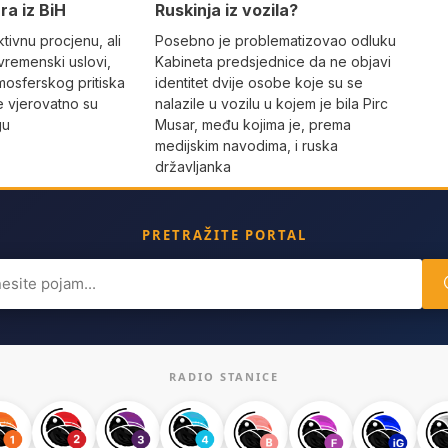
Ruskinja iz vozila?
ra iz BiH
Posebno je problematizovao odluku
tivnu procjenu, ali
Kabineta predsjednice da ne objavi
vremenski uslovi,
identitet dvije osobe koje su se
mosferskog pritiska
nalazile u vozilu u kojem je bila Pirc
e vjerovatno su
Musar, među kojima je, prema
gu
medijskim navodima, i ruska
državljanka
PRETRAŽITE PORTAL
ch
RADIO STANICE