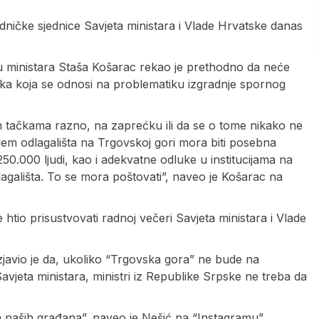
edničke sjednice Savjeta ministara i Vlade Hrvatske danas
u ministara Staša Košarac rekao je prethodno da neće
čka koja se odnosi na problematiku izgradnje spornog
m tačkama razno, na zaprećku ili da se o tome nikako ne
lem odlagališta na Trgovskoj gori mora biti posebna
.000 ljudi, kao i adekvatne odluke u institucijama na
dlagališta. To se mora poštovati”, naveo je Košarac na
tio prisustvovati radnoj večeri Savjeta ministara i Vlade
zjavio je da, ukoliko “Trgovska gora” ne bude na
vjeta ministara, ministri iz Republike Srpske ne treba da
a naših građana”, naveo je Nešić na “Instagramu”.