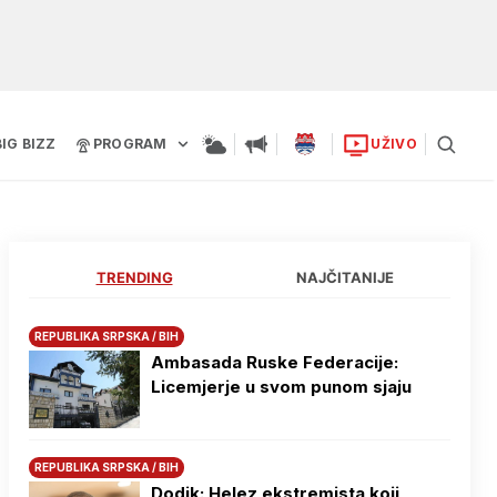
BIG BIZZ
PROGRAM
UŽIVO
TRENDING
NAJČITANIJE
REPUBLIKA SRPSKA / BIH
Ambasada Ruske Federacije:
Licemjerje u svom punom sjaju
REPUBLIKA SRPSKA / BIH
Dodik: Helez ekstremista koji