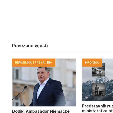
Povezane vijesti
REPUBLIKA SRPSKA / BIH
HRONIKA
Predstavnik ru
ministarstva ot
Dodik: Ambasador Njemačke