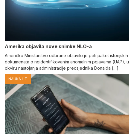
Amerika objavila nove snimke NLO-a
Američko Ministarstvo odbrane objavilo je peti paket istorijskih
dokumenata o neidentifikovanim anomalnim pojavama (UAP), u
okviru nastojanja administracije predsjednika Donalda […]
NAUKA I IT