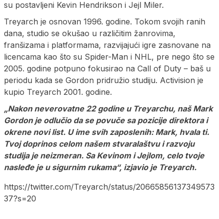
su postavljeni Kevin Hendrikson i Jejl Miler.
Treyarch je osnovan 1996. godine. Tokom svojih ranih
dana, studio se okušao u različitim žanrovima,
franšizama i platformama, razvijajući igre zasnovane na
licencama kao što su Spider-Man i NHL, pre nego što se
2005. godine potpuno fokusirao na Call of Duty – baš u
periodu kada se Gordon pridružio studiju. Activision je
kupio Treyarch 2001. godine.
„Nakon neverovatne 22 godine u Treyarchu, naš Mark
Gordon je odlučio da se povuče sa pozicije direktora i
okrene novi list. U ime svih zaposlenih: Mark, hvala ti.
Tvoj doprinos celom našem stvaralaštvu i razvoju
studija je neizmeran. Sa Kevinom i Jejlom, celo tvoje
nasleđe je u sigurnim rukama“, izjavio je Treyarch.
https://twitter.com/Treyarch/status/20665856137349573
37?s=20