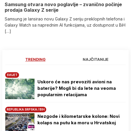
Samsung otvara novo poglavlje – zvanično počinje
prodaja Galaxy Z serije
Samsung je lansirao novu Galaxy Z seriju preklopnih telefona i
Galaxy Watch sa naprednim AI funkcijama, uz dostupnost u BiH
[…]
TRENDING
NAJČITANIJE
SVIJET
Uskoro će nas prevoziti avioni na
baterije? Mogli bi da lete na veoma
popularnim relacijama
REPUBLIKA SRPSKA / BIH
Nezgode i kilometarske kolone: Novi
kolaps na putu ka moru u Hrvatskoj