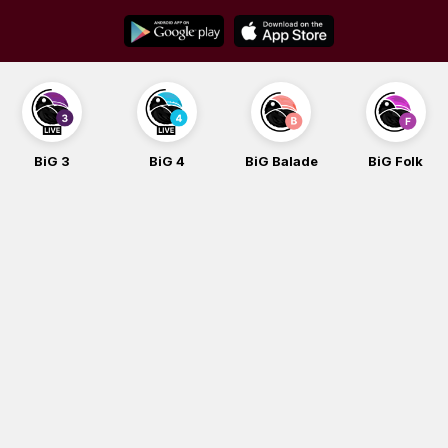
Skip
to
content
BiG 3
BiG 4
BiG Balade
BiG Folk