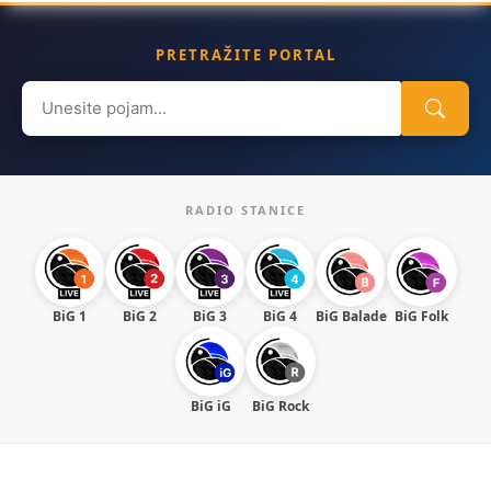
PRETRAŽITE PORTAL
Search
for:
RADIO STANICE
BiG 1
BiG 2
BiG 3
BiG 4
BiG Balade
BiG Folk
BiG iG
BiG Rock