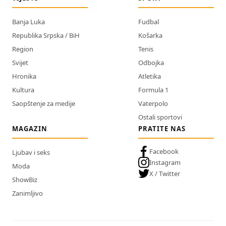
Banja Luka
Fudbal
Republika Srpska / BiH
Košarka
Region
Tenis
Svijet
Odbojka
Hronika
Atletika
Kultura
Formula 1
Saopštenje za medije
Vaterpolo
Ostali sportovi
MAGAZIN
PRATITE NAS
Facebook
Ljubav i seks
Instagram
Moda
X / Twitter
ShowBiz
Zanimljivo