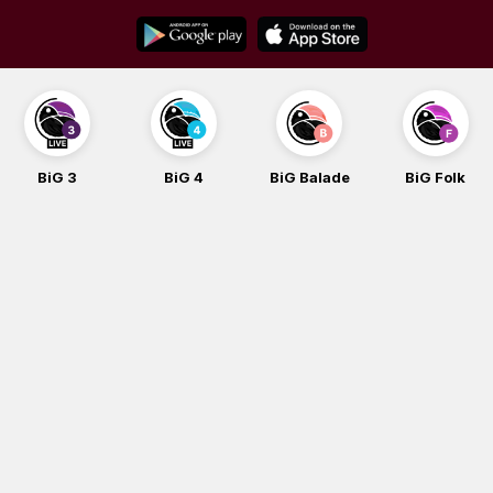
Skip
to
content
BiG 3
BiG 4
BiG Balade
BiG Folk