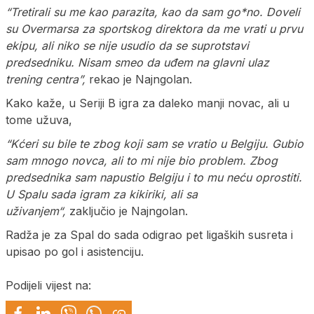
“Tretirali su me kao parazita, kao da sam go*no. Doveli
su Overmarsa za sportskog direktora da me vrati u prvu
ekipu, ali niko se nije usudio da se suprotstavi
predsedniku. Nisam smeo da uđem na glavni ulaz
trening centra”,
rekao je Najngolan.
Kako kaže, u Seriji B igra za daleko manji novac, ali u
tome užuva,
“Kćeri su bile te zbog koji sam se vratio u Belgiju. Gubio
sam mnogo novca, ali to mi nije bio problem. Zbog
predsednika sam napustio Belgiju i to mu neću oprostiti.
U Spalu sada igram za kikiriki, ali sa
uživanjem“,
zaključio je Najngolan.
Radža je za Spal do sada odigrao pet ligaških susreta i
upisao po gol i asistenciju.
Podijeli vijest na: