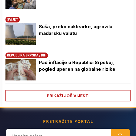
SVIJET
Suša, preko nuklearke, ugrozila
mađarsku valutu
REPUBLIKA SRPSKA / BIH
Pad inflacije u Republici Srpskoj,
pogled uperen na globalne rizike
PRIKAŽI JOŠ VIJESTI
PRETRAŽITE PORTAL
Search