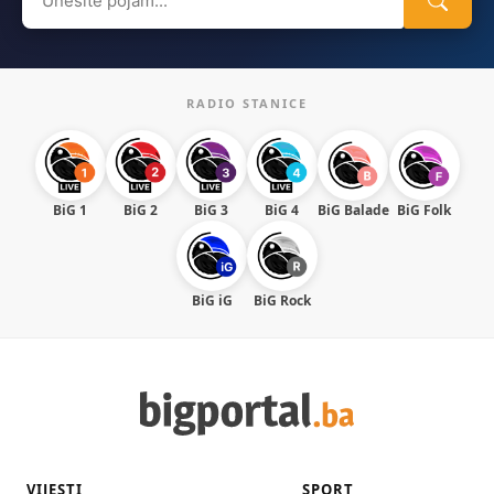
for:
RADIO STANICE
BiG 1
BiG 2
BiG 3
BiG 4
BiG Balade
BiG Folk
BiG iG
BiG Rock
VIJESTI
SPORT