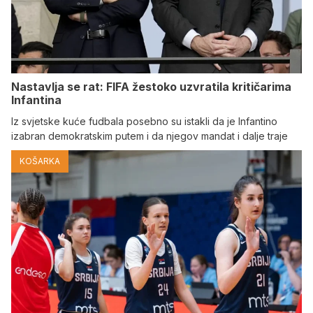
Nastavlja se rat: FIFA žestoko uzvratila kritičarima
Infantina
Iz svjetske kuće fudbala posebno su istakli da je Infantino
izabran demokratskim putem i da njegov mandat i dalje traje
KOŠARKA