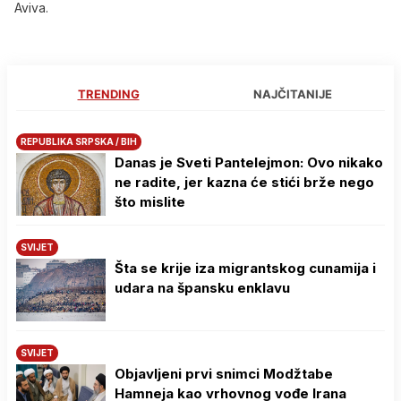
Aviva.
TRENDING
NAJČITANIJE
REPUBLIKA SRPSKA / BIH
Danas je Sveti Pantelejmon: Ovo nikako
ne radite, jer kazna će stići brže nego
što mislite
SVIJET
Šta se krije iza migrantskog cunamija i
udara na špansku enklavu
SVIJET
Objavljeni prvi snimci Modžtabe
Hamneja kao vrhovnog vođe Irana