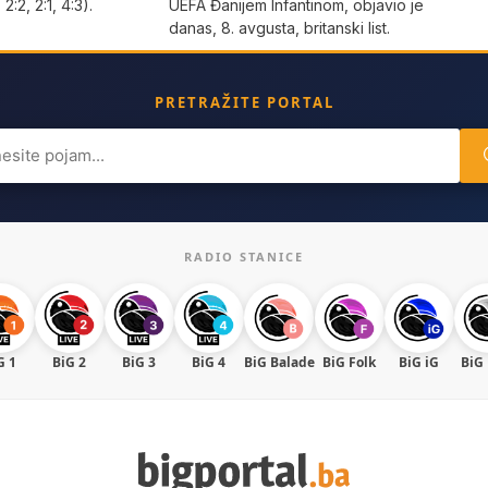
 2:2, 2:1, 4:3).
UEFA Đanijem Infantinom, objavio je
danas, 8. avgusta, britanski list.
PRETRAŽITE PORTAL
ch
RADIO STANICE
G 1
BiG 2
BiG 3
BiG 4
BiG Balade
BiG Folk
BiG iG
BiG