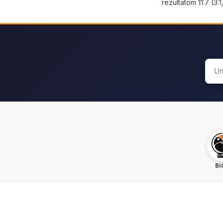
rezultatom 11:7 (3:1,
Sear
for:
Bi