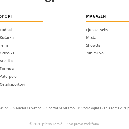
SPORT
MAGAZIN
Fudbal
Ljubav i seks
Košarka
Moda
Tenis
ShowBiz
Odbojka
Zanimljivo
Atletika
Formula 1
Vaterpolo
Ostali sportovi
eting BIG Radio
Marketing BIGportal.ba
Mi smo BIG
Vodič oglašavanja
Kontaktiraj
© 2026 Jelena Tomić — Sva prava zadržana.