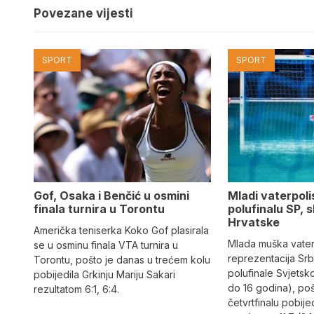
Povezane vijesti
SPORT
SPORT
Gof, Osaka i Benčić u osmini
Mladi vaterpolis
finala turnira u Torontu
polufinalu SP, s
Hrvatske
Američka teniserka Koko Gof plasirala
Mlada muška vate
se u osminu finala VTA turnira u
reprezentacija Srbi
Torontu, pošto je danas u trećem kolu
polufinale Svjetsk
pobijedila Grkinju Mariju Sakari
do 16 godina), po
rezultatom 6:1, 6:4.
četvrtfinalu pobije