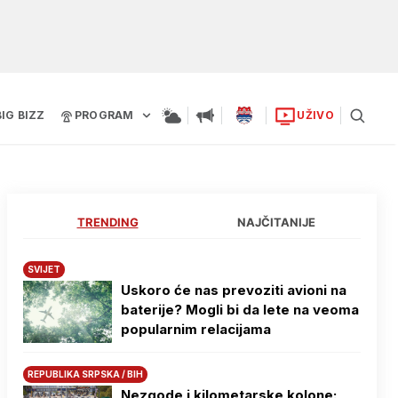
BIG BIZZ
PROGRAM
UŽIVO
TRENDING
NAJČITANIJE
SVIJET
Uskoro će nas prevoziti avioni na
baterije? Mogli bi da lete na veoma
popularnim relacijama
REPUBLIKA SRPSKA / BIH
Nezgode i kilometarske kolone: