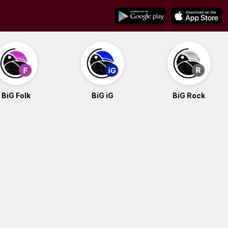
BiG Folk
BiG iG
BiG Rock