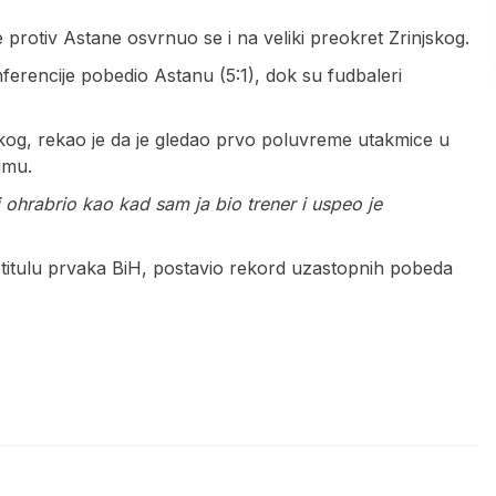
rotiv Astane osvrnuo se i na veliki preokret Zrinjskog.
erencije pobedio Astanu (5:1), dok su fudbaleri
kog, rekao je da je gledao prvo poluvreme utakmice u
imu.
 ohrabrio kao kad sam ja bio trener i uspeo je
io titulu prvaka BiH, postavio rekord uzastopnih pobeda