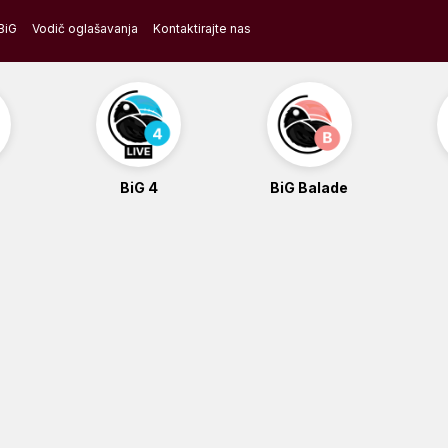
BiG
Vodič oglašavanja
Kontaktirajte nas
BiG 4
BiG Balade