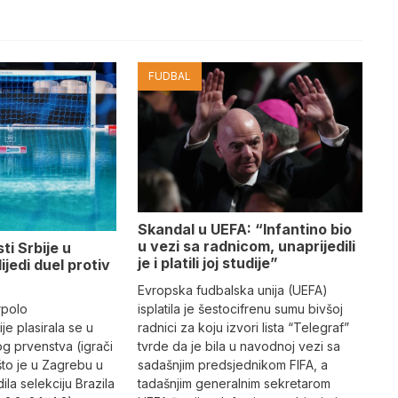
FUDBAL
Skandal u UEFA: “Infantino bio
u vezi sa radnicom, unaprijedili
ti Srbije u
je i platili joj studije”
lijedi duel protiv
Evropska fudbalska unija (UEFA)
rpolo
isplatila je šestocifrenu sumu bivšoj
je plasirala se u
radnici za koju izvori lista “Telegraf”
og prvenstva (igrači
tvrde da je bila u navodnoj vezi sa
što je u Zagrebu u
sadašnjim predsjednikom FIFA, a
dila selekciju Brazila
tadašnjim generalnim sekretarom