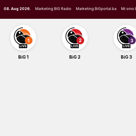
Skip
08. Aug 2026.
Marketing BIG Radio
Marketing BiGportal.ba
Mi smo 
to
content
BiG 1
BiG 2
BiG 3