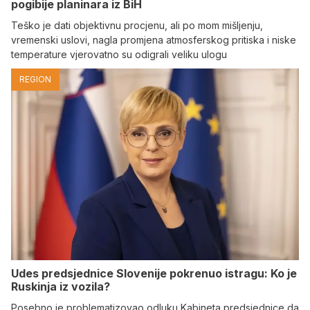
pogibije planinara iz BiH
Teško je dati objektivnu procjenu, ali po mom mišljenju,
vremenski uslovi, nagla promjena atmosferskog pritiska i niske
temperature vjerovatno su odigrali veliku ulogu
REGION
Udes predsjednice Slovenije pokrenuo istragu: Ko je
Ruskinja iz vozila?
Posebno je problematizovao odluku Kabineta predsjednice da