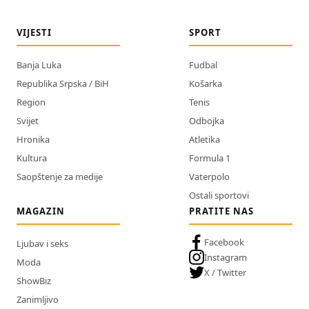
VIJESTI
SPORT
Banja Luka
Fudbal
Republika Srpska / BiH
Košarka
Region
Tenis
Svijet
Odbojka
Hronika
Atletika
Kultura
Formula 1
Saopštenje za medije
Vaterpolo
Ostali sportovi
MAGAZIN
PRATITE NAS
Facebook
Ljubav i seks
Instagram
Moda
X / Twitter
ShowBiz
Zanimljivo