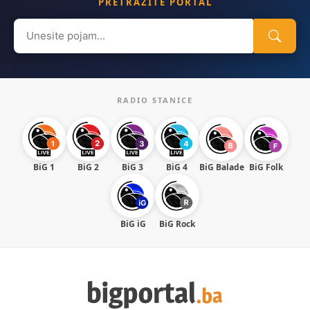
PRETRAŽITE PORTAL
Search
for:
RADIO STANICE
BiG 1
BiG 2
BiG 3
BiG 4
BiG Balade
BiG Folk
BiG iG
BiG Rock