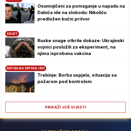
Osumnjičeni za pomaganje u napadu na
Dabića ide na slobodu: Nikoliću
predložen kućni pritvor
SVIJET
Ruske snage otkrile dokaze: Ukrajinski
vojnici poslužili za eksperiment, na
njima isprobana vakcina
REPUBLIKA SRPSKA / BIH
Trebinje: Borba uspjela, situacija sa
požarom pod kontrolom
PRIKAŽI JOŠ VIJESTI