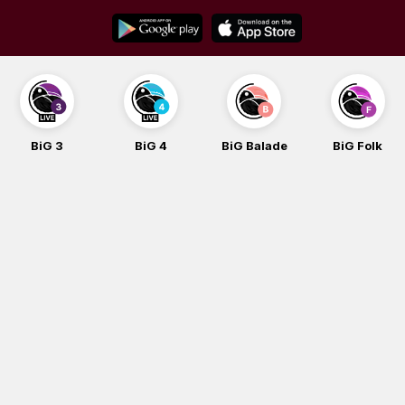
Skip
to
content
BiG 3
BiG 4
BiG Balade
BiG Folk