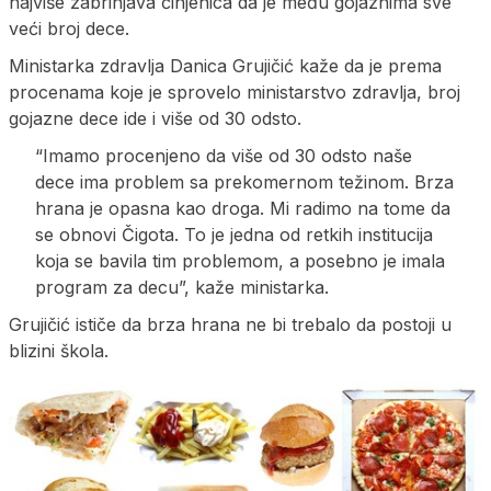
najviše zabrinjava činjenica da je među gojaznima sve
veći broj dece.
Ministarka zdravlja Danica Grujičić kaže da je prema
procenama koje je sprovelo ministarstvo zdravlja, broj
gojazne dece ide i više od 30 odsto.
“Imamo procenjeno da više od 30 odsto naše
dece ima problem sa prekomernom težinom. Brza
hrana je opasna kao droga. Mi radimo na tome da
se obnovi Čigota. To je jedna od retkih institucija
koja se bavila tim problemom, a posebno je imala
program za decu”, kaže ministarka.
Grujičić ističe da brza hrana ne bi trebalo da postoji u
blizini škola.