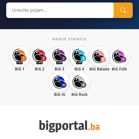
Search
for:
RADIO STANICE
BiG 1
BiG 2
BiG 3
BiG 4
BiG Balade
BiG Folk
BiG iG
BiG Rock