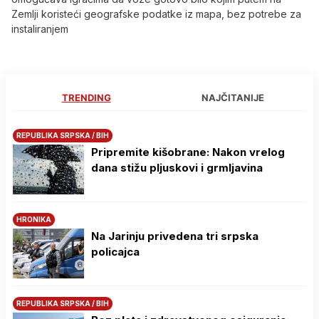
Zemlji koristeći geografske podatke iz mapa, bez potrebe za
instaliranjem
TRENDING
NAJČITANIJE
REPUBLIKA SRPSKA / BIH
Pripremite kišobrane: Nakon vrelog
dana stižu pljuskovi i grmljavina
HRONIKA
Na Јarinju privedena tri srpska
policajca
REPUBLIKA SRPSKA / BIH