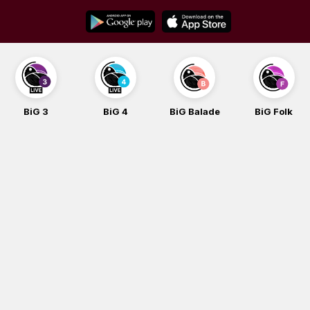
Skip
to
content
BiG 3
BiG 4
BiG Balade
BiG Folk