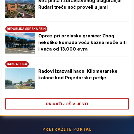
Bez plata i zdravstvenog osiguranja:
Rudari treću noć proveli u jami
REPUBLIKA SRPSKA / BIH
Oprez pri prelasku granice: Zbog
nekoliko komada voća kazna može biti
i veća od 13.000 evra
BANJA LUKA
Radovi izazvali haos: Kilometarske
kolone kod Prijedorske petlje
PRIKAŽI JOŠ VIJESTI
PRETRAŽITE PORTAL