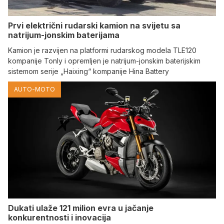
Prvi električni rudarski kamion na svijetu sa
natrijum-jonskim baterijama
Kamion je razvijen na platformi rudarskog modela TLE120
kompanije Tonly i opremljen je natrijum-jonskim baterijskim
sistemom serije „Haixing“ kompanije Hina Battery
AUTO-MOTO
Dukati ulaže 121 milion evra u jačanje
konkurentnosti i inovacija