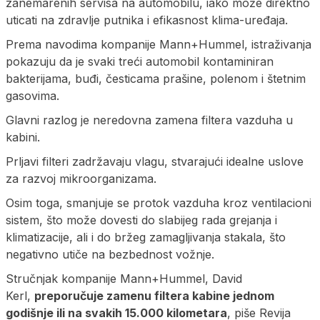
zanemarenih servisa na automobilu, iako može direktno
uticati na zdravlje putnika i efikasnost klima-uređaja.
Prema navodima kompanije Mann+Hummel, istraživanja
pokazuju da je svaki treći automobil kontaminiran
bakterijama, buđi, česticama prašine, polenom i štetnim
gasovima.
Glavni razlog je neredovna zamena filtera vazduha u
kabini.
Prljavi filteri zadržavaju vlagu, stvarajući idealne uslove
za razvoj mikroorganizama.
Osim toga, smanjuje se protok vazduha kroz ventilacioni
sistem, što može dovesti do slabijeg rada grejanja i
klimatizacije, ali i do bržeg zamagljivanja stakala, što
negativno utiče na bezbednost vožnje.
Stručnjak kompanije Mann+Hummel, David
Kerl,
preporučuje zamenu filtera kabine jednom
godišnje ili na svakih 15.000 kilometara
, piše Revija