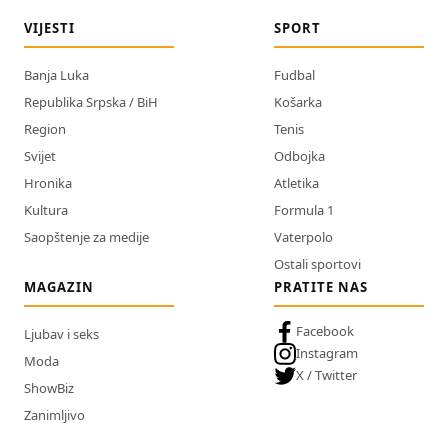
VIJESTI
SPORT
Banja Luka
Fudbal
Republika Srpska / BiH
Košarka
Region
Tenis
Svijet
Odbojka
Hronika
Atletika
Kultura
Formula 1
Saopštenje za medije
Vaterpolo
Ostali sportovi
MAGAZIN
PRATITE NAS
Facebook
Ljubav i seks
Instagram
Moda
X / Twitter
ShowBiz
Zanimljivo