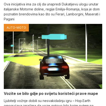
Ova inicijativa ima za cilj da unapredi Dukatijevu ulogu unutar
italijanske Motorne doline, regije Emilija-Romanja, koja je dom
poznatim brendovima kao što su Ferari, Lamborgini, Maserati i
Pagani
AUTO-MOTO
Vozite se bilo gdje po svijetu koristeći prave mape
Ljubitelji vožnje dobili su nesvakidašnju igru – Hop.Earth
omogućava igračima da voze gotovo bilo kojim putem na