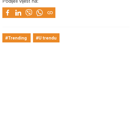
Podijeli vijest na:
#Trending
#U trendu