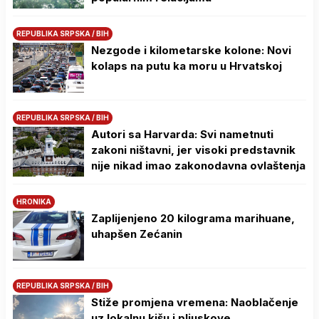
REPUBLIKA SRPSKA / BIH
Nezgode i kilometarske kolone: Novi
kolaps na putu ka moru u Hrvatskoj
REPUBLIKA SRPSKA / BIH
Autori sa Harvarda: Svi nametnuti
zakoni ništavni, jer visoki predstavnik
nije nikad imao zakonodavna ovlaštenja
HRONIKA
Zaplijenjeno 20 kilograma marihuane,
uhapšen Zećanin
REPUBLIKA SRPSKA / BIH
Stiže promjena vremena: Naoblačenje
uz lokalnu kišu i pljuskove