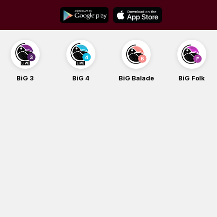
Skip
to
content
BiG 4
BiG Balade
BiG Folk
BiG iG