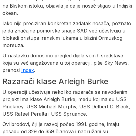
na Bliskom istoku, objavila je da je nosač stigao u Indijski
okean.
Iako nije preciziran konkretan zadatak nosača, poznato
je da značajne pomorske snage SAD već učestvuju u
blokadi pristupa iranskim lukama u blizini Ormuskog
moreuza.
U nastavku donosimo pregled dijela vojnih sredstava
koja su već angažovana u toj operaciji, piše Sky News,
prenosi
Index
.
Razarači klase Arleigh Burke
U operaciji učestvuje nekoliko razarača sa navođenim
projektilima klase Arleigh Burke, među kojima su USS
Pinckney, USS Michael Murphy, USS Delbert D. Black,
USS Rafael Peralta i USS Spruance.
Ovi brodovi, čiji je razvoj počeo 1991. godine, imaju
posadu od 329 do 359 članova i naoružani su