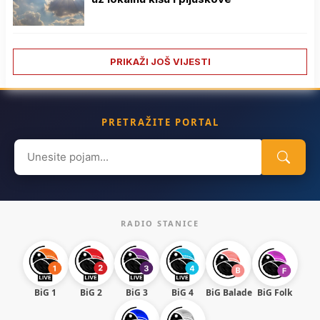
PRIKAŽI JOŠ VIJESTI
PRETRAŽITE PORTAL
Search
for:
RADIO STANICE
BiG 1
BiG 2
BiG 3
BiG 4
BiG Balade
BiG Folk