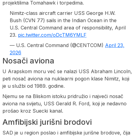
projektilima Tomahawk i torpedima.
Nimitz-class aircraft carrier USS George H.W.
Bush (CVN 77) sails in the Indian Ocean in the
U.S. Central Command area of responsibility, April
23.
pic.twitter.com/oDcTM6YMLF
— U.S. Central Command (@CENTCOM)
April 23,
2026
Nosači aviona
U Arapskom moru već se nalazi USS Abraham Lincoln,
peti nosač aviona na nuklearni pogon klase Nimitz, koji
je u službi od 1989. godine.
Njemu se na Bliskom istoku pridružio i najveći nosač
aviona na svijetu, USS Gerald R. Ford, koji je nedavno
prošao kroz Suecki kanal.
Amfibijski jurišni brodovi
SAD je u region poslao i amfibijske jurišne brodove, čija