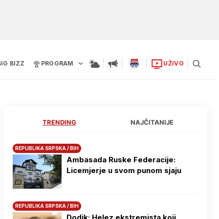
BIG BIZZ
PROGRAM
UŽIVO
TRENDING
NAJČITANIJE
REPUBLIKA SRPSKA / BIH
Ambasada Ruske Federacije:
Licemjerje u svom punom sjaju
REPUBLIKA SRPSKA / BIH
Dodik: Helez ekstremista koji