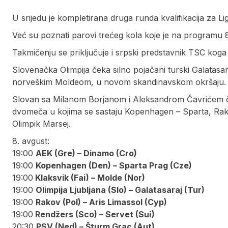
U srijedu je kompletirana druga runda kvalifikacija za L
Već su poznati parovi trećeg kola koje je na programu 8.
Takmičenju se priključuje i srpski predstavnik TSC ko
Slovenačka Olimpija čeka silno pojačani turski Galatasar
norveškim Moldeom, u novom skandinavskom okršaju.
Slovan sa Milanom Borjanom i Aleksandrom Čavrićem ček
dvomeča u kojima se sastaju Kopenhagen – Sparta, Rako
Olimpik Marsej.
8. avgust:
19:00
AEK (Gre) – Dinamo (Cro)
19:00
Kopenhagen (Den) – Sparta Prag (Cze)
19:00
Klaksvik (Fai) – Molde (Nor)
19:00
Olimpija Ljubljana (Slo) – Galatasaraj (Tur)
19:00
Rakov (Pol) – Aris Limassol (Cyp)
19:00
Rendžers (Sco) – Servet (Sui)
20:30
PSV (Ned) – Šturm Grac (Aut)