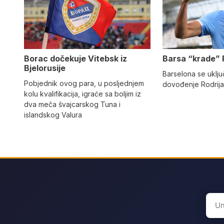
Barsa “krade” 
Borac dočekuje Vitebsk iz
Bjelorusije
Barselona se uključ
Pobjednik ovog para, u posljednjem
dovođenje Rodrija
kolu kvalifikacija, igraće sa boljim iz
dva meča švajcarskog Tuna i
islandskog Valura
Sear
for: