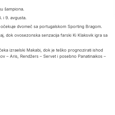
igu šampiona.
 i 9. avgusta.
ga očekuje dvomeč sa portugalskom Sporting Bragom.
aj, dok ovosezonska senzacija farski Ki Klaksvik igra sa
a izraelski Makabi, dok je teško prognozirati ishod
v – Aris, Rendžers – Servet i posebno Panatinaikos –