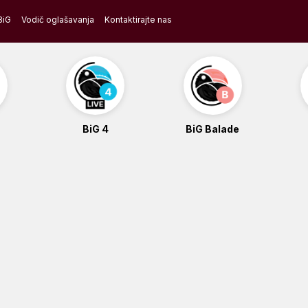
BiG
Vodič oglašavanja
Kontaktirajte nas
BiG 4
BiG Balade