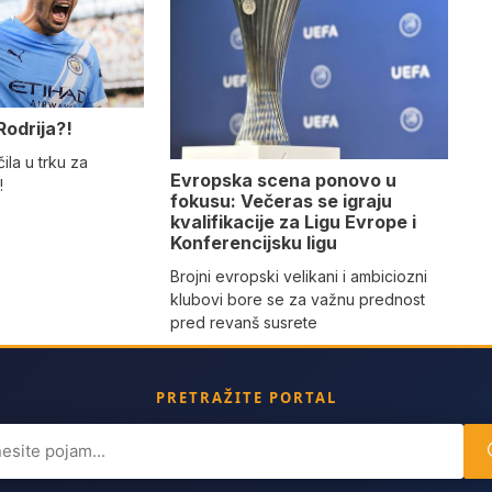
Rodrija?!
ila u trku za
Evropska scena ponovo u
!
fokusu: Večeras se igraju
kvalifikacije za Ligu Evrope i
Konferencijsku ligu
Brojni evropski velikani i ambiciozni
klubovi bore se za važnu prednost
pred revanš susrete
PRETRAŽITE PORTAL
ch