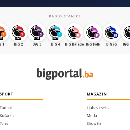
RADIO STANICE
G 1
BiG 2
BiG 3
BiG 4
BiG Balade
BiG Folk
BiG iG
BiG
SPORT
MAGAZIN
Fudbal
Ljubav i seks
Košarka
Moda
Tenis
ShowBiz