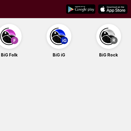
BiG Folk
BiG iG
BiG Rock