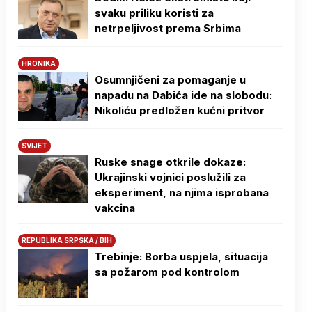
svaku priliku koristi za
netrpeljivost prema Srbima
HRONIKA
Osumnjičeni za pomaganje u
napadu na Dabića ide na slobodu:
Nikoliću predložen kućni pritvor
SVIJET
Ruske snage otkrile dokaze:
Ukrajinski vojnici poslužili za
eksperiment, na njima isprobana
vakcina
REPUBLIKA SRPSKA / BIH
Trebinje: Borba uspjela, situacija
sa požarom pod kontrolom