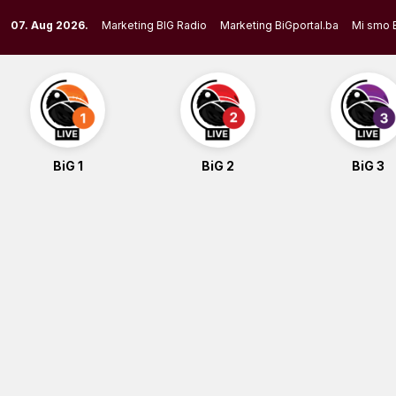
Skip
07. Aug 2026.
Marketing BIG Radio
Marketing BiGportal.ba
Mi smo 
to
content
BiG 1
BiG 2
BiG 3