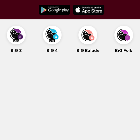
Skip
to
content
BiG 3
BiG 4
BiG Balade
BiG Folk