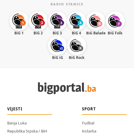
RADIO STANICE
BiG 1
BiG 2
BiG 3
BiG 4
BiG Balade
BiG Folk
BiG iG
BiG Rock
VIJESTI
SPORT
Banja Luka
Fudbal
Republika Srpska / BiH
Košarka