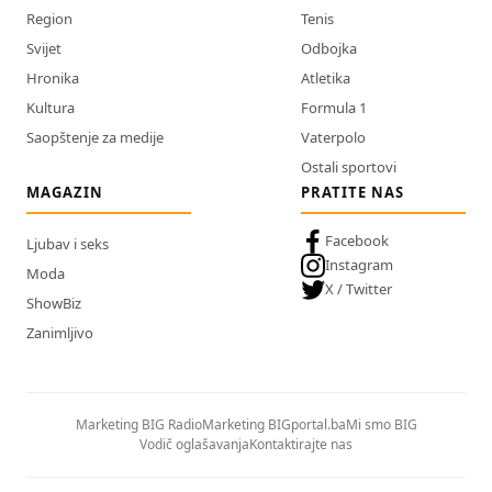
Region
Tenis
Svijet
Odbojka
Hronika
Atletika
Kultura
Formula 1
Saopštenje za medije
Vaterpolo
Ostali sportovi
MAGAZIN
PRATITE NAS
Facebook
Ljubav i seks
Instagram
Moda
X / Twitter
ShowBiz
Zanimljivo
Marketing BIG Radio
Marketing BIGportal.ba
Mi smo BIG
Vodič oglašavanja
Kontaktirajte nas