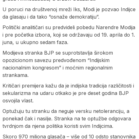
U poruci na društvenoj mreži Iks, Modi je pozvao Indijce
da glasaju i da tako “osnaže demokratiju”.
Politički analitičari su predvideli pobedu Narendre Modija
i pre početka izbora, koji se održavaju od 19. aprila do 1.
juna, u ukupno sedam faza.
Modijeva stranka BJP se suprotstavlja širokom
opozicionom savezu predvođenom “Indijskim
nacionalnim kongresom” i moćnim regionalnim
strankama.
Kritičari premijera kažu da je indijska tradicija različitosti i
sekularizma na udaru otkako je pre deset godina BJP
osvojila vlast.
Optužuju tu stranku da neguje versku netoleranciju, a
ponekad čak i nasilje. Stranka na te optužbe odgovara
tvrdnjom da njena politika koristi svim Indijcima.
Skoro 970 miliona glasača – više od 10 odsto stanovnika