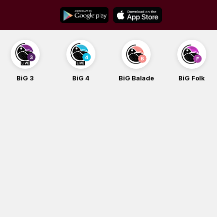
Skip
to
content
BiG 4
BiG Balade
BiG Folk
BiG iG