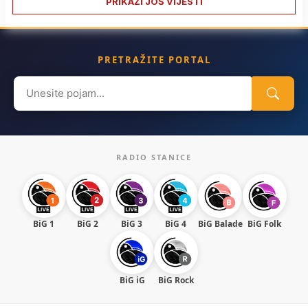
PRIKAŽI JOŠ VIJESTI
PRETRAŽITE PORTAL
Search
for:
RADIO STANICE
BiG 1
BiG 2
BiG 3
BiG 4
BiG Balade
BiG Folk
BiG iG
BiG Rock