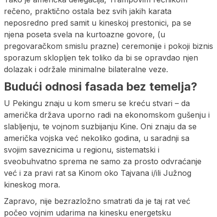
rečeno, praktično ostala bez svih jakih karata
neposredno pred samit u kineskoj prestonici, pa se
njena poseta svela na kurtoazne govore, (u
pregovaračkom smislu prazne) ceremonije i pokoji biznis
sporazum sklopljen tek toliko da bi se opravdao njen
dolazak i održale minimalne bilateralne veze.
Budući odnosi fasada bez temelja?
U Pekingu znaju u kom smeru se kreću stvari – da
američka država uporno radi na ekonomskom gušenju i
slabljenju, te vojnom suzbijanju Kine. Oni znaju da se
američka vojska već nekoliko godina, u saradnji sa
svojim saveznicima u regionu, sistematski i
sveobuhvatno sprema ne samo za prosto odvraćanje
već i za pravi rat sa Kinom oko Tajvana i/ili Južnog
kineskog mora.
Zapravo, nije bezrazložno smatrati da je taj rat već
počeo vojnim udarima na kinesku energetsku