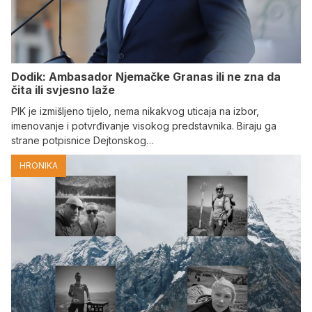
Dodik: Ambasador Njemačke Granas ili ne zna da
čita ili svjesno laže
PIK je izmišljeno tijelo, nema nikakvog uticaja na izbor,
imenovanje i potvrđivanje visokog predstavnika. Biraju ga
strane potpisnice Dejtonskog…
HRONIKA