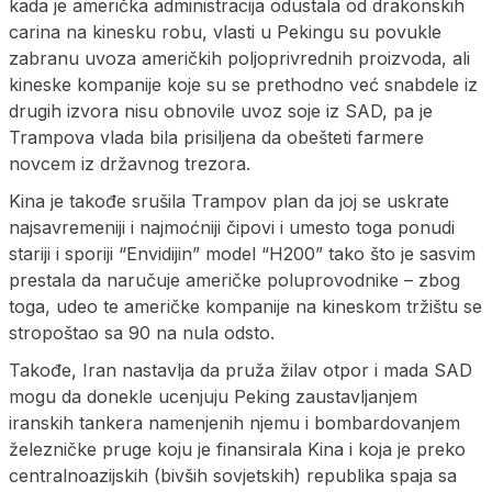
kada je američka administracija odustala od drakonskih
carina na kinesku robu, vlasti u Pekingu su povukle
zabranu uvoza američkih poljoprivrednih proizvoda, ali
kineske kompanije koje su se prethodno već snabdele iz
drugih izvora nisu obnovile uvoz soje iz SAD, pa je
Trampova vlada bila prisiljena da obešteti farmere
novcem iz državnog trezora.
Kina je takođe srušila Trampov plan da joj se uskrate
najsavremeniji i najmoćniji čipovi i umesto toga ponudi
stariji i sporiji “Envidijin” model “H200” tako što je sasvim
prestala da naručuje američke poluprovodnike – zbog
toga, udeo te američke kompanije na kineskom tržištu se
stropoštao sa 90 na nula odsto.
Takođe, Iran nastavlja da pruža žilav otpor i mada SAD
mogu da donekle ucenjuju Peking zaustavljanjem
iranskih tankera namenjenih njemu i bombardovanjem
železničke pruge koju je finansirala Kina i koja je preko
centralnoazijskih (bivših sovjetskih) republika spaja sa