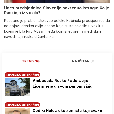
Udes predsjednice Slovenije pokrenuo istragu: Ko je
Ruskinja iz vozila?
Posebno je problematizovao odluku Kabineta predsjednice da
ne objavi identitet dvije osobe koje su se nalazile u vozilu u
kojem je bila Pirc Musar, među kojima je, prema medijskim
navodima, i ruska državljanka
TRENDING
NAJČITANIJE
REPUBLIKA SRPSKA / BIH
Ambasada Ruske Federacije:
Licemjerje u svom punom sjaju
REPUBLIKA SRPSKA / BIH
Dodik: Helez ekstremista koji svaku