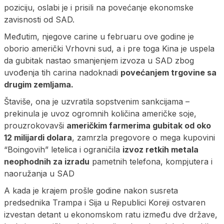
poziciju, oslabi je i prisili na povećanje ekonomske
zavisnosti od SAD.
Međutim, njegove carine u februaru ove godine je
oborio američki Vrhovni sud, a i pre toga Kina je uspela
da gubitak nastao smanjenjem izvoza u SAD zbog
uvođenja tih carina nadoknadi
povećanjem trgovine sa
drugim zemljama.
Štaviše, ona je uzvratila sopstvenim sankcijama –
prekinula je uvoz ogromnih količina američke soje,
prouzrokovavši
američkim farmerima gubitak od oko
12 milijardi dolara
, zamrzla pregovore o mega kupovini
“Boingovih” letelica i ograničila
izvoz retkih metala
neophodnih za izradu
pametnih telefona, kompjutera i
naoružanja u SAD
A kada je krajem prošle godine nakon susreta
predsednika Trampa i Sija u Republici Koreji ostvaren
izvestan detant u ekonomskom ratu između dve države,