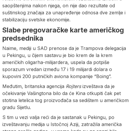
saopštenjima nakon njega, on nije dao rezultate od
suštinskog značaja za unapređenje odnosa dve zemlje i
stabilizaciju svetske ekonomije.
Slabe pregovaračke karte američkog
predsednika
Naime, mediji u SAD prenose da je Trampova delegacija
u Pekingu, u čijem sastavu je bio krem de la krem
američkih oligarha-milijardera, uspela da potpiše
sporazum vredan između 17 i 19 milijardi dolara o
kupovini 200 putničkih aviona kompanije “Boing”.
Međutim, britanska agencija
Rojters
izveštava da je
očekivanje Vašingtona bilo da će Kina otkupiti čak pet
stotina letelica tog proizvođača sa sedištem u američkom
gradu Sijetlu.
S tim u vezi valja reći da je sastanak u Pekingu, po
izveštavanju medija u Istočnoj Aziji, zatražila američka