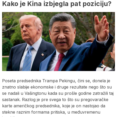
Kako je Kina izbjegla pat poziciju?
Poseta predsednika Trampa Pekingu, čini se, donela je
znatno slabije ekonomske i druge rezultate nego što su
se nadali u Vašingtonu kada su prošle godine zatražili taj
sastanak. Razlog je pre svega to što su pregovaračke
karte američkog predsednika, koje je on nastojao da
stekne raznim formama pritiska, u međuvremenu