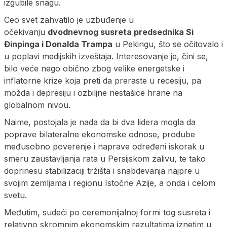
izgubile snagu.
Ceo svet zahvatilo je uzbuđenje u
očekivanju
dvodnevnog susreta predsednika Si
Đinpinga i Donalda Trampa
u Pekingu, što se očitovalo i
u poplavi medijskih izveštaja. Interesovanje je, čini se,
bilo veće nego obično zbog velike energetske i
inflatorne krize koja preti da preraste u recesiju, pa
možda i depresiju i ozbiljne nestašice hrane na
globalnom nivou.
Naime, postojala je nada da bi dva lidera mogla da
poprave bilateralne ekonomske odnose, prodube
međusobno poverenje i naprave određeni iskorak u
smeru zaustavljanja rata u Persijskom zalivu, te tako
doprinesu stabilizaciji tržišta i snabdevanja najpre u
svojim zemljama i regionu Istočne Azije, a onda i celom
svetu.
Međutim, sudeći po ceremonijalnoj formi tog susreta i
relativno skromnim ekonomskim rezultatima iznetim u