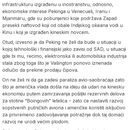
infrastrukturu izgrađenu u inostranstvu, odnosno,
ekonomske interese Pekinga u Venecueli, Iranu i
Mjanmaru, gde su pobunjenici koje podržava Zapad
presekli naftovod koji od obale Indijskog okeana vodi u
Kinu i koji je izgrađen kineskim novcem.
Otud, izvesno je da Peking ne želi da bude u situaciji u
kojoj tehnološki i finansijski jako zavisi od SAD, u situaciji
gde bi mu, recimo, elektronska ili automobilska industrija
stala zbog toga što je Vašington ponovo iznenada
odlučio da prekine prodaju čipova.
On ne želi ni da ga zadesi paraliza avio-saobraćaja zato
što je američka vlada došla na ideju da udari na kinesku
ekonomiju putem zamrzavanja pošiljki rezervnih delova
za stotine “Boingovih” letelica – zato će nastaviti razvoj
sopstvenih putničkih aviona i američke koristiti isključivo
za privremeno zadovoljavanje potražnje dok taj domaći
razvoj ne urodi većim plodom.