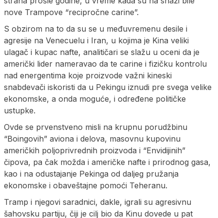
strana prošle godine, u vreme kada su na snazi bile
nove Trampove “recipročne carine”.
S obzirom na to da su se u međuvremenu desile i
agresije na Venecuelu i Iran, u kojima je Kina veliki
ulagač i kupac nafte, analitičari se slažu u oceni da je
američki lider nameravao da te carine i fizičku kontrolu
nad energentima koje proizvode važni kineski
snabdevači iskoristi da u Pekingu iznudi pre svega velike
ekonomske, a onda moguće, i određene političke
ustupke.
Ovde se prvenstveno misli na krupnu porudžbinu
“Boingovih” aviona i delova, masovnu kupovinu
američkih poljoprivrednih proizvoda i “Envidijinih”
čipova, pa čak možda i američke nafte i prirodnog gasa,
kao i na odustajanje Pekinga od daljeg pružanja
ekonomske i obaveštajne pomoći Teheranu.
Tramp i njegovi saradnici, dakle, igrali su agresivnu
šahovsku partiju, čiji je cilj bio da Kinu dovede u pat