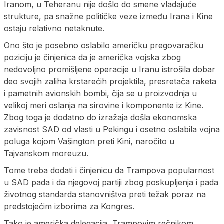
Iranom, u Teheranu nije došlo do smene vladajuće
strukture, pa snažne političke veze između Irana i Kine
ostaju relativno netaknute.
Ono što je posebno oslabilo američku pregovaračku
poziciju je činjenica da je američka vojska zbog
nedovoljno promišljene operacije u Iranu istrošila dobar
deo svojih zaliha krstarećih projektila, presretača raketa
i pametnih avionskih bombi, čija se u proizvodnja u
velikoj meri oslanja na sirovine i komponente iz Kine.
Zbog toga je dodatno do izražaja došla ekonomska
zavisnost SAD od vlasti u Pekingu i osetno oslabila vojna
poluga kojom Vašington preti Kini, naročito u
Tajvanskom moreuzu.
Tome treba dodati i činjenicu da Trampova popularnost
u SAD pada i da njegovoj partiji zbog poskupljenja i pada
životnog standarda stanovništva preti težak poraz na
predstojećim izborima za Kongres.
Tako je američka delegacija, Trampovim rečnikom