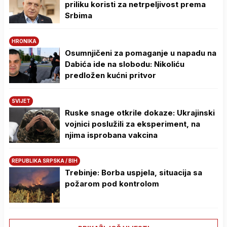
priliku koristi za netrpeljivost prema
Srbima
HRONIKA
Osumnjičeni za pomaganje u napadu na
Dabića ide na slobodu: Nikoliću
predložen kućni pritvor
SVIJET
Ruske snage otkrile dokaze: Ukrajinski
vojnici poslužili za eksperiment, na
njima isprobana vakcina
REPUBLIKA SRPSKA / BIH
Trebinje: Borba uspjela, situacija sa
požarom pod kontrolom