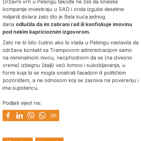
Državni vrh u Pekingu takođe ne želi da kineske
kompanije investiraju u SAD i onda izgube desetine
milijardi dolara zato što je Bela kuća jednog
dana
odlučila da im zabrani rad ili konfiskuje imovinu
pod nekim kapricioznim izgovorom.
Zato ne bi bilo čudno ako bi vlada u Pekingu nastavila da
održava kontakt sa Trampovom administracijom samo
na minimalnom nivou, neophodnom da se (na izvesno
vreme) izbegnu (dalji) veći lomovi i sukobljavanja, u
formi koja bi se mogla smatrati fasadom ili političkim
pozorištem, a ne odnosom koji se zasniva na poverenju i
ima supstancu.
Podijeli vijest na: