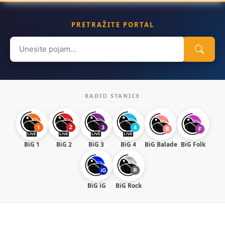
PRETRAŽITE PORTAL
Search
for:
RADIO STANICE
BiG 1
BiG 2
BiG 3
BiG 4
BiG Balade
BiG Folk
BiG iG
BiG Rock