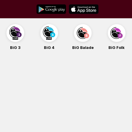
Skip
to
content
BiG 3
BiG 4
BiG Balade
BiG Folk