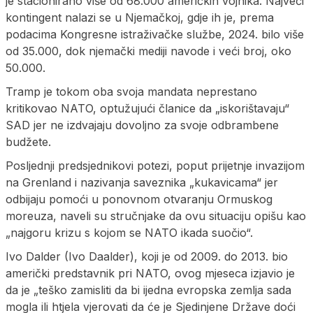
je stacionirano više od 68.000 američkih vojnika. Najveći
kontingent nalazi se u Njemačkoj, gdje ih je, prema
podacima Kongresne istraživačke službe, 2024. bilo više
od 35.000, dok njemački mediji navode i veći broj, oko
50.000.
Tramp je tokom oba svoja mandata neprestano
kritikovao NATO, optužujući članice da „iskorištavaju“
SAD jer ne izdvajaju dovoljno za svoje odbrambene
budžete.
Posljednji predsjednikovi potezi, poput prijetnje invazijom
na Grenland i nazivanja saveznika „kukavicama“ jer
odbijaju pomoći u ponovnom otvaranju Ormuskog
moreuza, naveli su stručnjake da ovu situaciju opišu kao
„najgoru krizu s kojom se NATO ikada suočio“.
Ivo Dalder (Ivo Daalder), koji je od 2009. do 2013. bio
američki predstavnik pri NATO, ovog mjeseca izjavio je
da je „teško zamisliti da bi ijedna evropska zemlja sada
mogla ili htjela vjerovati da će je Sjedinjene Države doći