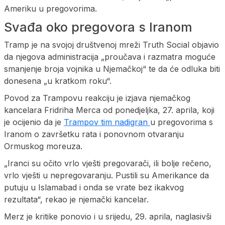
Ameriku u pregovorima.
Svađa oko pregovora s Iranom
Tramp je na svojoj društvenoj mreži Truth Social objavio
da njegova administracija „proučava i razmatra moguće
smanjenje broja vojnika u Njemačkoj“ te da će odluka biti
donesena „u kratkom roku“.
Povod za Trampovu reakciju je izjava njemačkog
kancelara Fridriha Merca od ponedjeljka, 27. aprila, koji
je ocijenio da je
Trampov tim nadigran
u pregovorima s
Iranom o završetku rata i ponovnom otvaranju
Ormuskog moreuza.
„Iranci su očito vrlo vješti pregovarači, ili bolje rečeno,
vrlo vješti u nepregovaranju. Pustili su Amerikance da
putuju u Islamabad i onda se vrate bez ikakvog
rezultata“, rekao je njemački kancelar.
Merz je kritike ponovio i u srijedu, 29. aprila, naglasivši