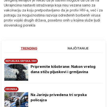
Jevgenij Mihajlov je rekao da je sasvim moguće da će se na
Ukrajincima nastaviti istraživanja koja nisu vezana samo za
vakcinaciju za koju pretpostavljamo da je protiv HIV-a, već i za
potragu za mogućnostima razvoja određenih borbenih virusa
protiv vojski drugih država, posebno onih u kojima služe ljudi
slovenskog porekla
TRENDING
NAJČITANIJE
REPUBLIKA SRPSKA / BIH
Pripremite kišobrane: Nakon vrelog
dana stižu pljuskovi i grmljavina
HRONIKA
Na Јarinju privedena tri srpska
policajca