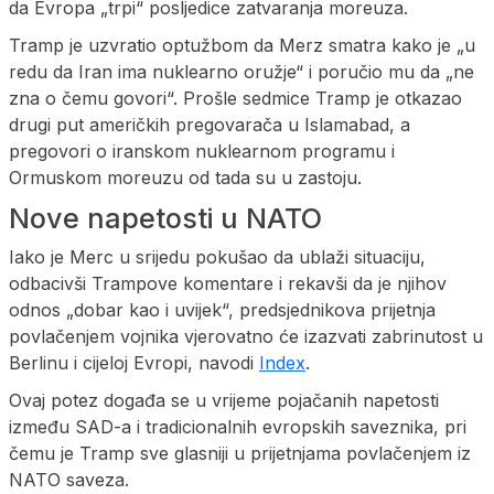
da Evropa „trpi“ posljedice zatvaranja moreuza.
Tramp je uzvratio optužbom da Merz smatra kako je „u
redu da Iran ima nuklearno oružje“ i poručio mu da „ne
zna o čemu govori“. Prošle sedmice Tramp je otkazao
drugi put američkih pregovarača u Islamabad, a
pregovori o iranskom nuklearnom programu i
Ormuskom moreuzu od tada su u zastoju.
Nove napetosti u NATO
Iako je Merc u srijedu pokušao da ublaži situaciju,
odbacivši Trampove komentare i rekavši da je njihov
odnos „dobar kao i uvijek“, predsjednikova prijetnja
povlačenjem vojnika vjerovatno će izazvati zabrinutost u
Berlinu i cijeloj Evropi, navodi
Index
.
Ovaj potez događa se u vrijeme pojačanih napetosti
između SAD-a i tradicionalnih evropskih saveznika, pri
čemu je Tramp sve glasniji u prijetnjama povlačenjem iz
NATO saveza.