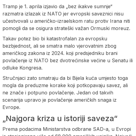
Tramp je 1. aprila izjavio da „bez ikakve sumnje“
razmatra izlazak iz NATO jer evropski saveznici nisu
učestvovali u američko-izraelskom ratu protiv Irana niti
pomogli da se osigura strateški važan Ormuski moreuz.
Takav potez bio bi katastrofalan za evropsku
bezbjednost, ali se smatra malo vjerovatnim zbog
američkog zakona iz 2024. koji predsjedniku brani
povlačenje iz NATO bez dvotrećinske većine u Senatu ili
odluke Kongresa.
Stručnjaci zato smatraju da bi Bijela kuća umjesto toga
mogla da preduzme korake koji potkopavaju savez, ali
ne znače i potpuno povlačenje. Jedan od takvih
scenarija upravo je povlačenje američkih snaga iz
Evrope.
„Najgora kriza u istoriji saveza“
Prema podacima Ministarstva odbrane SAD-a, u Evropi