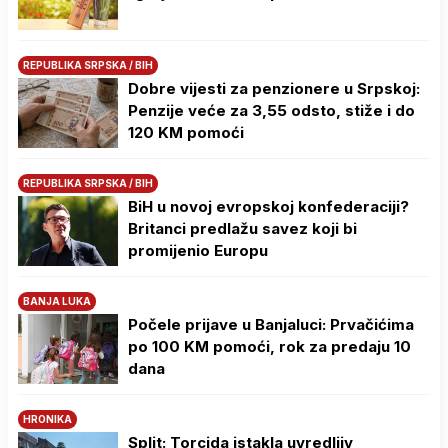
REPUBLIKA SRPSKA / BIH
Dobre vijesti za penzionere u Srpskoj:
Penzije veće za 3,55 odsto, stiže i do
120 KM pomoći
REPUBLIKA SRPSKA / BIH
BiH u novoj evropskoj konfederaciji?
Britanci predlažu savez koji bi
promijenio Europu
BANJA LUKA
Počele prijave u Banjaluci: Prvačićima
po 100 KM pomoći, rok za predaju 10
dana
HRONIKA
Split: Torcida istakla uvredljiv