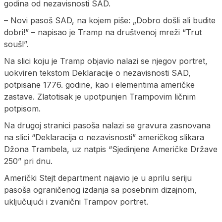
godina od nezavisnosti SAD.
– Novi pasoš SAD, na kojem piše: „Dobro došli ali budite
dobri!” – napisao je Tramp na društvenoj mreži “Trut
soušl”.
Na slici koju je Tramp objavio nalazi se njegov portret,
uokviren tekstom Deklaracije o nezavisnosti SAD,
potpisane 1776. godine, kao i elementima američke
zastave. Zlatotisak je upotpunjen Trampovim ličnim
potpisom.
Na drugoj stranici pasoša nalazi se gravura zasnovana
na slici “Deklaracija o nezavisnosti” američkog slikara
Džona Trambela, uz natpis “Sjedinjene Američke Države
250” pri dnu.
Američki Stejt department najavio je u aprilu seriju
pasoša ograničenog izdanja sa posebnim dizajnom,
uključujući i zvanični Trampov portret.