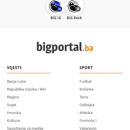
BiG iG
BiG Rock
VIJESTI
SPORT
Banja Luka
Fudbal
Republika Srpska / BiH
Košarka
Region
Tenis
Svijet
Odbojka
Hronika
Atletika
Kultura
Formula 1
Saopštenje za medije
Vaterpolo