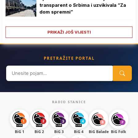
transparent o Srbima i uzvikivala “Za
dom spremni”
PRIKAŽI JOŠ VIJESTI
PRETRAŽITE PORTAL
Search
for:
RADIO STANICE
BiG 1
BiG 2
BiG 3
BiG 4
BiG Balade
BiG Folk