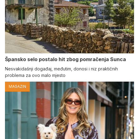
Špansko selo postalo hit zbog pomračenja Sunca
Nesvakidašnji događaj, međutim, donosi i niz praktičnih
problema za ovo malo mjesto
MAGAZIN