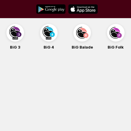
Skip
to
content
BiG 3
BiG 4
BiG Balade
BiG Folk