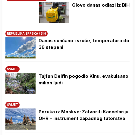
Glovo danas odlazi iz BiH
REPUBLIKA SRPSKA / BIH
Danas sunčano i vruće, temperatura do
39 stepeni
SVIJET
Tajfun Delfin pogodio Kinu, evakuisano
milion ljudi
SVIJET
Poruka iz Moskve: Zatvoriti Kancelariju
OHR – instrument zapadnog tutorstva