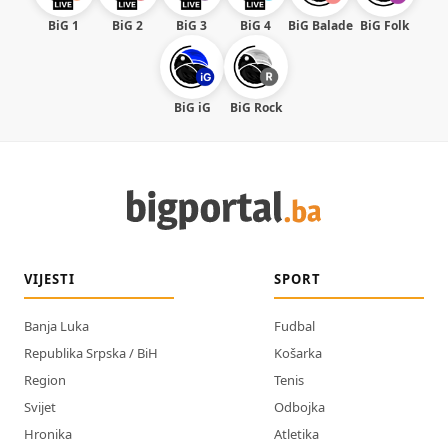
BiG 1
BiG 2
BiG 3
BiG 4
BiG Balade
BiG Folk
BiG iG
BiG Rock
VIJESTI
SPORT
Banja Luka
Fudbal
Republika Srpska / BiH
Košarka
Region
Tenis
Svijet
Odbojka
Hronika
Atletika