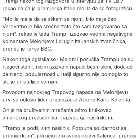
Tramp nakon tog razgovora u intervjuu za TV La 7
rekao da ga je premijerka Italije molila da se fotografišu.
“Molila me je da se slikam sa njom, bilo mi je žao.
Verovatno je bila srećna zato što sam razgovarao sa
njom”, rekao je tada Tramp i izazvao veoma negativgne
komentare Melonijeve i drugih italijanskih zvaničnika,
preneo je ranije BBC.
Nakon toga oglasila se i Meloni i poručila Trampu da su
njegovi stalni, ničim izazvani napadi besmisleni, dodajući
da njenoj popularnosti u Italiji sigurno nije pomoglo to
što je prijateljica sa njim.
Povodom najnovijeg Trapovog napada na Melonijevu
prvi se oglasio lider organizacije Acione Karlo Kalenda.
On je na društvenim mrežama oštro kritikovao
američkog predsednika i nazvao ga nasilnikom.
“Tramp je podli, sitni nasilnik. Potpuna solidarnost sa
premijerkom”, poručio je u svojoj objavi Kalenda, prenosi