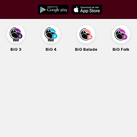
Skip
to
content
BiG 3
BiG 4
BiG Balade
BiG Folk