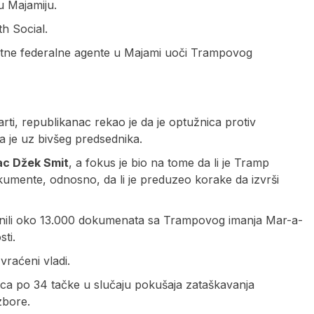
u Majamiju.
h Social.
atne federalne agente u Majami uoči Trampovog
i, republikanac rekao je da je optužnica protiv
 je uz bivšeg predsednika.
lac Džek Smit
, a fokus je bio na tome da li je Tramp
umente, odnosno, da li je preduzeo korake da izvrši
aplenili oko 13.000 dokumenata sa Trampovog imanja Mar-a-
sti.
vraćeni vladi.
ca po 34 tačke u slučaju pokušaja zataškavanja
zbore.