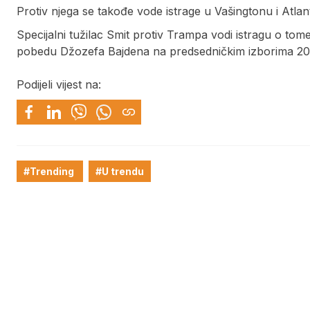
Protiv njega se takođe vode istrage u Vašingtonu i Atlant
Specijalni tužilac Smit protiv Trampa vodi istragu o tome
pobedu Džozefa Bajdena na predsedničkim izborima 20
Podijeli vijest na:
#Trending
#U trendu