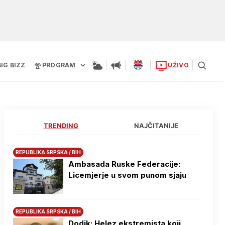
BIG BIZZ
PROGRAM
UŽIVO
TRENDING
NAJČITANIJE
REPUBLIKA SRPSKA / BIH
Ambasada Ruske Federacije:
Licemjerje u svom punom sjaju
REPUBLIKA SRPSKA / BIH
Dodik: Helez ekstremista koji