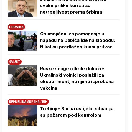
svaku priliku koristi za
netrpeljivost prema Srbima
HRONIKA
Osumnjičeni za pomaganje u
napadu na Dabića ide na slobodu:
Nikoliću predložen kućni pritvor
SVIJET
Ruske snage otkrile dokaze:
Ukrajinski vojnici poslužili za
eksperiment, na njima isprobana
vakcina
REPUBLIKA SRPSKA / BIH
Trebinje: Borba uspjela, situacija
sa požarom pod kontrolom