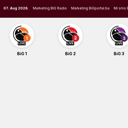
Skip
07. Aug 2026.
Marketing BIG Radio
Marketing BiGportal.ba
Mi smo 
to
content
BiG 1
BiG 2
BiG 3