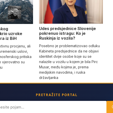
Udes predsjednice Slovenije
skog
pokrenuo istragu: Ko je
krio uzroke
Ruskinja iz vozila?
ra iz BiH
Posebno je problematizovao odluku
tivnu procjenu, ali
Kabineta predsjednice da ne objavi
vremenski uslovi,
identitet dvije osobe koje su se
mosferskog pritiska
nalazile u vozilu u kojem je bila Pirc
e vjerovatno su
Musar, među kojima je, prema
gu
medijskim navodima, i ruska
državljanka
PRETRAŽITE PORTAL
ch