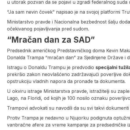
u utorak pozvan da se pojavi u zgradi federalnog suda 
“Ja sam nevin čovek” napisao je na svojoj platformi Trut
Ministarstvo pravde i Nacionalna bezbednost šalju dod
očekivanog pojavljivanja pred sudom.
“Mračan dan za SAD”
Predsednik američkog Predstavničkog doma Kevin Makart
Donalda Trampa “mračan dan” za Sjedinjene Države i da
Istragu o Donaldu Trampu je predvodio
specijalni tuži
prekršio zakon neovlašćeno zadržavajući poverljive dok
opstrukciju vladnih napora da pronađe ta dokumenta.
U okviru istrage Ministarstva pravde, istražitelji su z
Lago, na Floridi, od kojih je 100 nosilo oznaku poverljivo
Trampovi advokati su navodili da su svi takvi dokumenti 
Protiv Trampa je nedavno u Njujorku podignuta optužni
vanbračne afere za vreme kampanje za predsedničke i