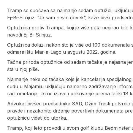
Tramp se suočava sa najmanje sedam optužbi, uključujuć
Ej-Bi-Si njuz. “Ja sam nevin čovek”, kaže bivši predsed
Optužnica protiv Trampa, koji je više puta negirao bilo
navodi Ej-Bi-Si njuz.
Optužnica dolazi nakon što je više od 100 dokumenat
odmaralištu Mar-a-Lago u avgustu 2022. godine.
Tačna priroda optužnice od sedam tačaka je nejasna jer j
šta u njoj piše.
Najmanje neke od tačaka koje je kancelarija specijaln
sudu u Majamiju uključuju namerno zadržavanje informa
radi ometanja, lažne izjave i prikrivanje prema tački 1
Advokat bivšeg predsednika SAD, Džim Trasti potvrdio j
pravde i nezakonito držanje poverljivih dokumenata pre
optužnicu videti do utorka.
Tramp, koji leto provodi u svom golf klubu Bedminster 