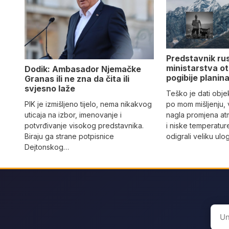
Predstavnik ru
ministarstva ot
Dodik: Ambasador Njemačke
pogibije planina
Granas ili ne zna da čita ili
svjesno laže
Teško je dati objek
PIK je izmišljeno tijelo, nema nikakvog
po mom mišljenju, 
uticaja na izbor, imenovanje i
nagla promjena at
potvrđivanje visokog predstavnika.
i niske temperatur
Biraju ga strane potpisnice
odigrali veliku ulo
Dejtonskog…
Sear
for: