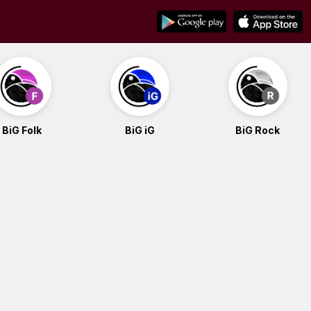
BiG Folk
BiG iG
BiG Rock