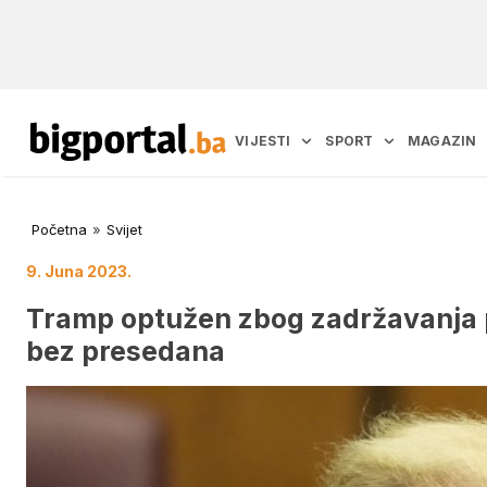
VIJESTI
SPORT
MAGAZIN
Početna
»
Svijet
9. Juna 2023.
Tramp optužen zbog zadržavanja p
bez presedana