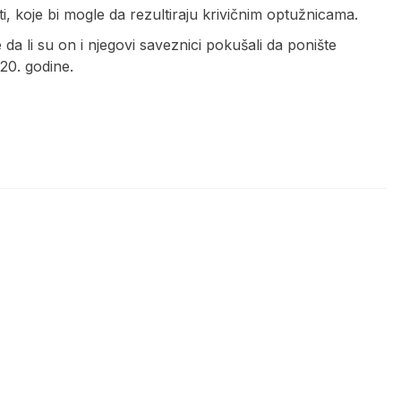
i, koje bi mogle da rezultiraju krivičnim optužnicama.
 da li su on i njegovi saveznici pokušali da ponište
20. godine.