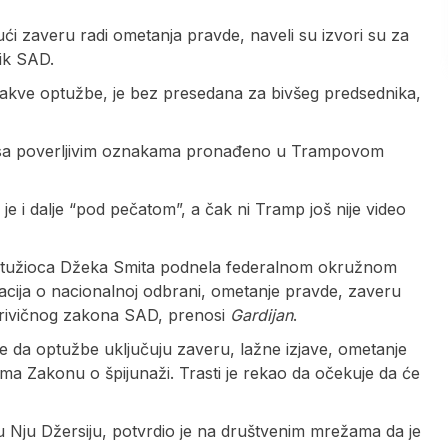
i zaveru radi ometanja pravde, naveli su izvori su za
nik SAD.
 kakve optužbe, je bez presedana za bivšeg predsednika,
a sa poverljivim oznakama pronađeno u Trampovom
e i dalje “pod pečatom”, a čak ni Tramp još nije video
og tužioca Džeka Smita podnela federalnom okružnom
cija o nacionalnoj odbrani, ometanje pravde, zaveru
8 krivičnog zakona SAD, prenosi
Gardijan
.
e da optužbe uključuju zaveru, lažne izjave, ometanje
ma Zakonu o špijunaži. Trasti je rekao da očekuje da će
u Nju Džersiju, potvrdio je na društvenim mrežama da je