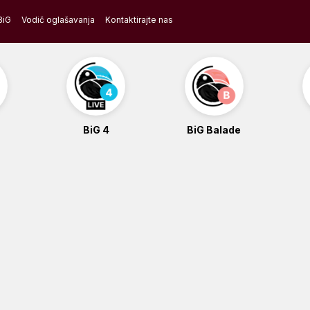
BiG
Vodič oglašavanja
Kontaktirajte nas
BiG 4
BiG Balade