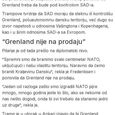
Grenland treba da bude pod kontrolom SAD-a.
Trampove tvrdnje da SAD moraju da steknu ili kontrolišu
Grenland, poluautonomnu dansku teritoriju, već dugo su
izvor napetosti u odnosima Vašingtona i Kopenhagena,
kao i u širim odnosima SAD-a sa Evropom.
“Grenland nije na prodaju”
Pitanje je od tada prešlo na diplomatski nivo.
“Spremni smo da branimo svaki centimetar NATO,
uključujući i našu vlastitu teritoriju. Naravno da ćemo
braniti Kraljevinu Dansku“, rekla je Frederiksen i
ponovila da Grenland nije na prodaju.
“Jedan od razloga zašto smo izgradili NATO pijre
mnogo, mnogo godina jeste to što, ako se nekome od
nas nešto dogodi, onda bi svi trebalo da stanemo jedni
uz druge“, rekla je.
Tramp je u utorak u Ankari izjavio da bi Grenland