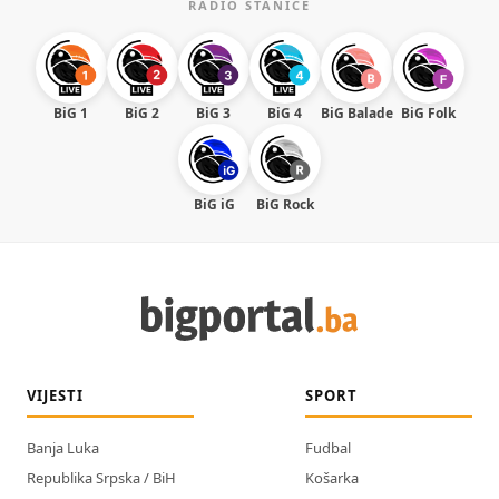
RADIO STANICE
BiG 1
BiG 2
BiG 3
BiG 4
BiG Balade
BiG Folk
BiG iG
BiG Rock
VIJESTI
SPORT
Banja Luka
Fudbal
Republika Srpska / BiH
Košarka