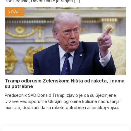
Podsjećamo, Davor Dabić je ranjen […]
SVIJET
Tramp odbrusio Zelenskom: Ništa od raketa, i nama
su potrebne
Predsednik SAD Donald Tramp izjavio je da su Sjedinjene
Države već isporučile Ukrajini ogromne količine naoružanja i
municije, dodajući da su rakete potrebne i američkoj vojsci.