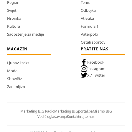
Region
Tenis
Svijet
Odbojka
Hronika
Atletika
Kultura
Formula 1
Saopštenje za medije
Vaterpolo
Ostali sportovi
MAGAZIN
PRATITE NAS
Facebook
Ljubav i seks
Instagram
Moda
X / Twitter
ShowBiz
Zanimljivo
Marketing BIG Radio
Marketing BIGportal.ba
Mi smo BIG
Vodič oglašavanja
Kontaktirajte nas