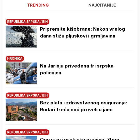
TRENDING
NAJČITANIJE
REPUBLIKA SRPSKA / BIH
Pripremite kišobrane: Nakon vrelog
dana stižu pljuskovi i grmljavina
HRONIKA
Na Јarinju privedena tri srpska
policajca
REPUBLIKA SRPSKA / BIH
Bez plata i zdravstvenog osiguranja:
Rudari treću noć proveli u jami
REPUBLIKA SRPSKA / BIH
Oprez pri prelasku granice: Zbog