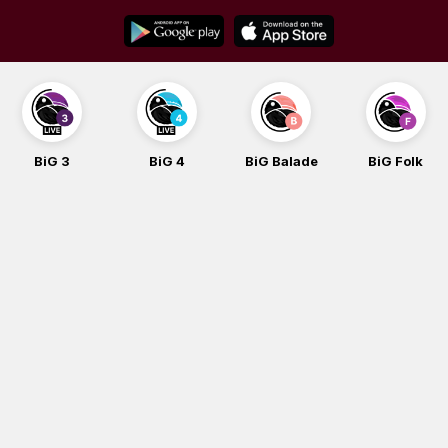
Skip
to
content
BiG 4
BiG Balade
BiG Folk
BiG iG