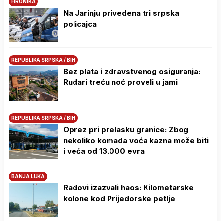
HRONIKA
Na Јarinju privedena tri srpska
policajca
REPUBLIKA SRPSKA / BIH
Bez plata i zdravstvenog osiguranja:
Rudari treću noć proveli u jami
REPUBLIKA SRPSKA / BIH
Oprez pri prelasku granice: Zbog
nekoliko komada voća kazna može biti
i veća od 13.000 evra
BANJA LUKA
Radovi izazvali haos: Kilometarske
kolone kod Prijedorske petlje