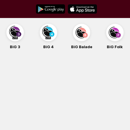
Skip
to
content
BiG 3
BiG 4
BiG Balade
BiG Folk