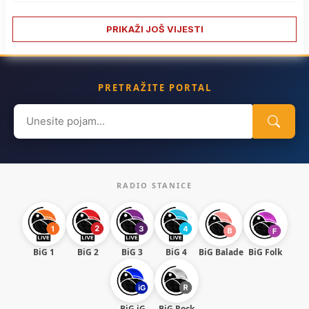
PRIKAŽI JOŠ VIJESTI
PRETRAŽITE PORTAL
Search
for:
RADIO STANICE
BiG 1
BiG 2
BiG 3
BiG 4
BiG Balade
BiG Folk
BiG iG
BiG Rock