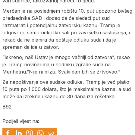
van sudnice, takozvanoj naredbi o gegu.
Merčan je na poslednjem ročištu 10. put upozorio bivšeg
predsednika SAD i dodao da će sledeći put sud
razmatrati i potencijalnu zatvorsku kaznu. Tramp je
odgovorio samo nekoliko sati po završetku saslušanja, i
rekao da ne planira da poštuje odluku suda i da je
spreman da ide u zatvor.
“Iskreno, naš Ustav je mnogo važniji od zatvora”, rekao
je Tramp novinarima u hodniku zgrade suda na
Menhetnu.”Nije ni blizu. Svaki dan bih se žrtvovao.”
Za nepoštivanje ove sudske odluke, Tramp je već platio
10 puta po 1.000 dolara, što je maksimalna kazna, a sud
može da izrekne i kaznu do 30 dana iza rešetaka.
B92.
Podijeli vijest na: