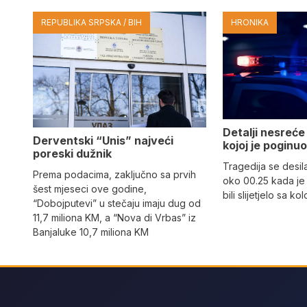
REPUBLIKA SRPSKA / BIH
HRONIKA
Detalji nesreće
Derventski “Unis” najveći
kojoj je poginu
poreski dužnik
Tragedija se desil
Prema podacima, zaključno sa prvih
oko 00.25 kada je
šest mjeseci ove godine,
bili slijetjelo sa k
“Dobojputevi” u stečaju imaju dug od
11,7 miliona KM, a “Nova di Vrbas” iz
Banjaluke 10,7 miliona KM