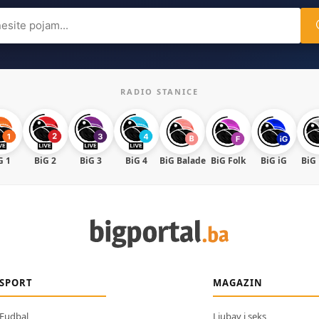
ch
RADIO STANICE
G 1
BiG 2
BiG 3
BiG 4
BiG Balade
BiG Folk
BiG iG
BiG
SPORT
MAGAZIN
Fudbal
Ljubav i seks