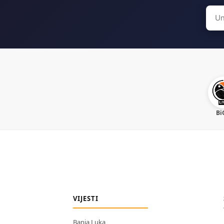
Sear
for:
Bi
VIJESTI
Banja Luka