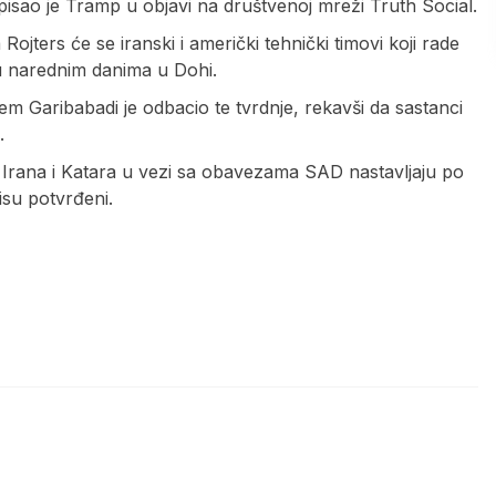
pisao je Tramp u objavi na društvenoj mreži Truth Social.
ojters će se iranski i američki tehnički timovi koji rade
 narednim danima u Dohi.
em Garibabadi je odbacio te tvrdnje, rekavši da sastanci
.
u Irana i Katara u vezi sa obavezama SAD nastavljaju po
isu potvrđeni.