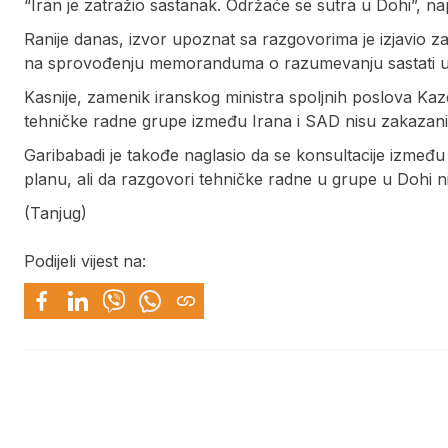
“Iran je zatražio sastanak. Održaće se sutra u Dohi”, na
Ranije danas, izvor upoznat sa razgovorima je izjavio za R
na sprovođenju memoranduma o razumevanju sastati u
Kasnije, zamenik iranskog ministra spoljnih poslova Kaz
tehničke radne grupe između Irana i SAD nisu zakazani
Garibabadi je takođe naglasio da se konsultacije izmeđ
planu, ali da razgovori tehničke radne u grupe u Dohi n
(Tanjug)
Podijeli vijest na: