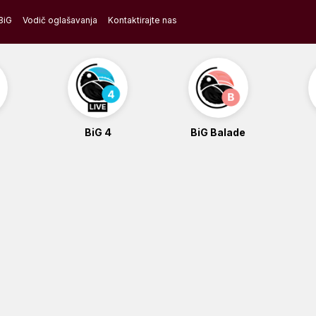
BiG
Vodič oglašavanja
Kontaktirajte nas
BiG 4
BiG Balade