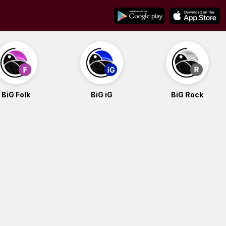
BiG Folk
BiG iG
BiG Rock