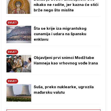
nikako ne radite, jer kazna će stići
brže nego što mislite
SVIJET
Šta se krije iza migrantskog
cunamija i udara na špansku
enklavu
SVIJET
Objavljeni prvi snimci Modžtabe
Hamneja kao vrhovnog vođe Irana
SVIJET
Suša, preko nuklearke, ugrozila
mađarsku valutu