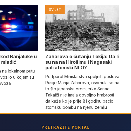
SVIJET
 kod Banjaluke u
Zaharova o ćutanju Tokija: Da li
o mladić
su na na Hirošimu i Nagasaki
pali atomski NLO?
a na lokalnom putu
Portparol Ministarstva spoljnih poslova
 vozilo u kojem su
Rusije Marija Zaharova, osvrnula se na
olovoza
to što japanska premijerka Sanae
Takaiči nije imala dovoljno hrabrosti
da kaže ko je prije 81 godinu bacio
atomsku bombu na njenu zemlju
PRETRAŽITE PORTAL