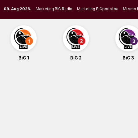
Skip
09. Aug 2026.
Marketing BIG Radio
Marketing BiGportal.ba
Mi smo 
to
content
BiG 1
BiG 2
BiG 3