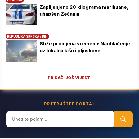
Zaplijenjeno 20 kilograma marihuane,
uhapšen Zećanin
REPUBLIKA SRPSKA / BIH
Stiže promjena vremena: Naoblačenje
uz lokalnu kišu i pljuskove
PRIKAŽI JOŠ VIJESTI
PRETRAŽITE PORTAL
Search
for: