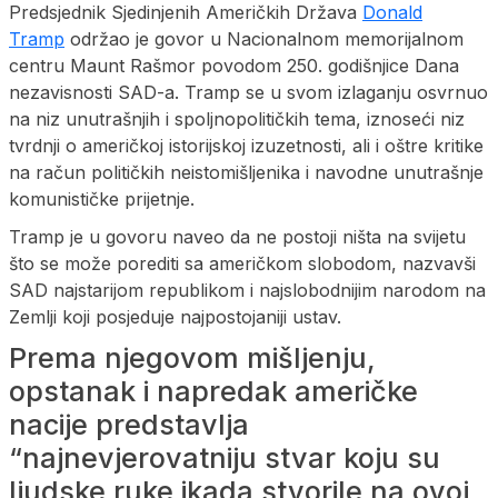
Predsjednik Sjedinjenih Američkih Država
Donald
Tramp
održao je govor u Nacionalnom memorijalnom
centru Maunt Rašmor povodom 250. godišnjice Dana
nezavisnosti SAD-a. Tramp se u svom izlaganju osvrnuo
na niz unutrašnjih i spoljnopolitičkih tema, iznoseći niz
tvrdnji o američkoj istorijskoj izuzetnosti, ali i oštre kritike
na račun političkih neistomišljenika i navodne unutrašnje
komunističke prijetnje.
Tramp je u govoru naveo da ne postoji ništa na svijetu
što se može porediti sa američkom slobodom, nazvavši
SAD najstarijom republikom i najslobodnijim narodom na
Zemlji koji posjeduje najpostojaniji ustav.
Prema njegovom mišljenju,
opstanak i napredak američke
nacije predstavlja
“najnevjerovatniju stvar koju su
ljudske ruke ikada stvorile na ovoj