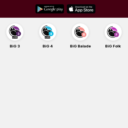
Skip
to
content
BiG 3
BiG 4
BiG Balade
BiG Folk