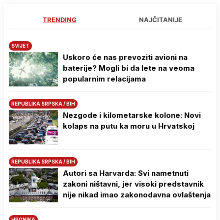
TRENDING
NAJČITANIJE
SVIJET
Uskoro će nas prevoziti avioni na
baterije? Mogli bi da lete na veoma
popularnim relacijama
REPUBLIKA SRPSKA / BIH
Nezgode i kilometarske kolone: Novi
kolaps na putu ka moru u Hrvatskoj
REPUBLIKA SRPSKA / BIH
Autori sa Harvarda: Svi nametnuti
zakoni ništavni, jer visoki predstavnik
nije nikad imao zakonodavna ovlaštenja
HRONIKA