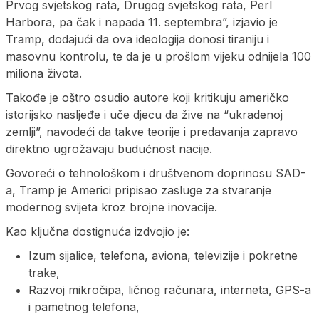
Prvog svjetskog rata, Drugog svjetskog rata, Perl
Harbora, pa čak i napada 11. septembra”, izjavio je
Tramp, dodajući da ova ideologija donosi tiraniju i
masovnu kontrolu, te da je u prošlom vijeku odnijela 100
miliona života.
Takođe je oštro osudio autore koji kritikuju američko
istorijsko nasljeđe i uče djecu da žive na “ukradenoj
zemlji”, navodeći da takve teorije i predavanja zapravo
direktno ugrožavaju budućnost nacije.
Govoreći o tehnološkom i društvenom doprinosu SAD-
a, Tramp je Americi pripisao zasluge za stvaranje
modernog svijeta kroz brojne inovacije.
Kao ključna dostignuća izdvojio je:
Izum sijalice, telefona, aviona, televizije i pokretne
trake,
Razvoj mikročipa, ličnog računara, interneta, GPS-a
i pametnog telefona,