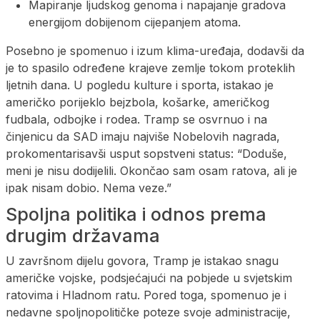
Mapiranje ljudskog genoma i napajanje gradova
energijom dobijenom cijepanjem atoma.
Posebno je spomenuo i izum klima-uređaja, dodavši da
je to spasilo određene krajeve zemlje tokom proteklih
ljetnih dana. U pogledu kulture i sporta, istakao je
američko porijeklo bejzbola, košarke, američkog
fudbala, odbojke i rodea. Tramp se osvrnuo i na
činjenicu da SAD imaju najviše Nobelovih nagrada,
prokomentarisavši usput sopstveni status: “Doduše,
meni je nisu dodijelili. Okončao sam osam ratova, ali je
ipak nisam dobio. Nema veze.”
Spoljna politika i odnos prema
drugim državama
U završnom dijelu govora, Tramp je istakao snagu
američke vojske, podsjećajući na pobjede u svjetskim
ratovima i Hladnom ratu. Pored toga, spomenuo je i
nedavne spoljnopolitičke poteze svoje administracije,