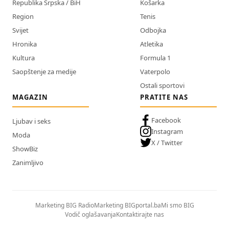
Republika Srpska / BiH
Košarka
Region
Tenis
Svijet
Odbojka
Hronika
Atletika
Kultura
Formula 1
Saopštenje za medije
Vaterpolo
Ostali sportovi
MAGAZIN
PRATITE NAS
Facebook
Ljubav i seks
Instagram
Moda
X / Twitter
ShowBiz
Zanimljivo
Marketing BIG Radio
Marketing BIGportal.ba
Mi smo BIG
Vodič oglašavanja
Kontaktirajte nas