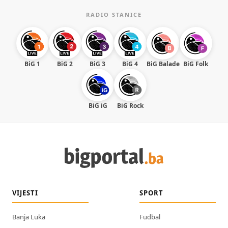
RADIO STANICE
BiG 1
BiG 2
BiG 3
BiG 4
BiG Balade
BiG Folk
BiG iG
BiG Rock
VIJESTI
SPORT
Banja Luka
Fudbal